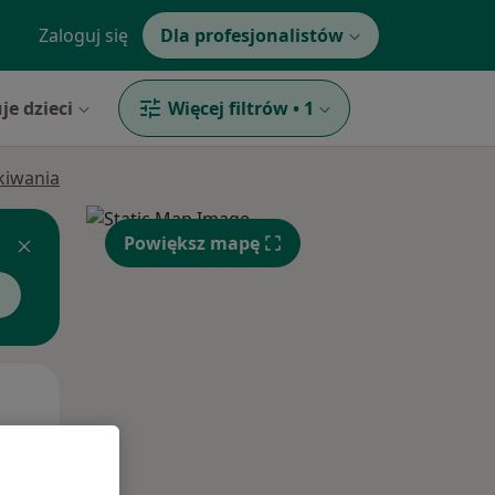
Zaloguj się
Dla profesjonalistów
je dzieci
Więcej filtrów
•
1
ukiwania
Powiększ mapę
Pon,
Wt,
Śr,
10 Sie
11 Sie
12 Sie