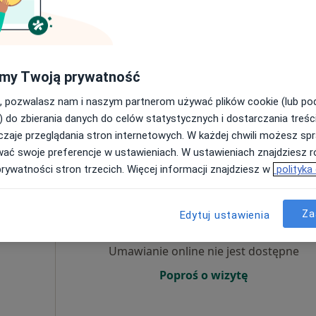
Poproś o wizytę
my Twoją prywatność
, pozwalasz nam i naszym partnerom używać plików cookie (lub p
) do zbierania danych do celów statystycznych i dostarczania treśc
1 200 zł
zaje przeglądania stron internetowych. W każdej chwili możesz spr
wać swoje preferencje w ustawieniach. W ustawieniach znajdziesz ró
prywatności stron trzecich. Więcej informacji znajdziesz w
polityka
Dziś
Jutro
Sob,
Ndz,
6 Sie
7 Sie
8 Sie
9 Sie
Za
Edytuj ustawienia
Umawianie online nie jest dostępne
Poproś o wizytę