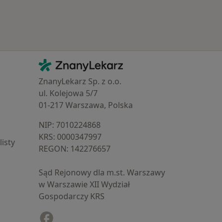
Kontakt
ZnanyLekarz - Strona główna
ZnanyLekarz Sp. z o.o.
ul. Kolejowa 5/7
01-217 Warszawa, Polska
NIP: ⁠7010224868
KRS: ⁠0000347997
isty
REGON: ⁠142276657
Sąd Rejonowy dla m.st. Warszawy
w Warszawie XII Wydział
Gospodarczy KRS
Facebook
otwiera się w nowej karcie