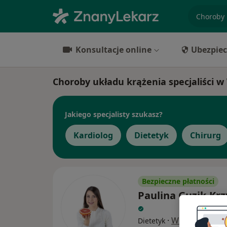
specjaliz
Konsultacje online
Ubezpiec
Choroby układu krążenia specjaliści 
Jakiego specjalisty szukasz?
Kardiolog
Dietetyk
Chirurg
Bezpieczne płatności
Paulina Guzik-Krz
·
Więcej
Dietetyk