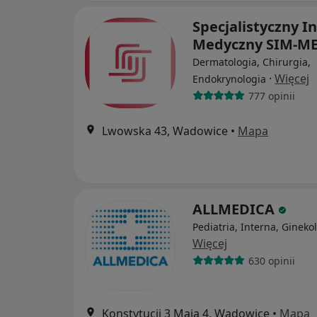
Specjalistyczny I
Medyczny SIM-M
Dermatologia, Chirurgia,
·
Więcej
Endokrynologia
777 opinii
Lwowska 43, Wadowice
•
Mapa
ALLMEDICA
Pediatria, Interna, Gineko
Więcej
630 opinii
Konstytucji 3 Maja 4, Wadowice
•
Mapa