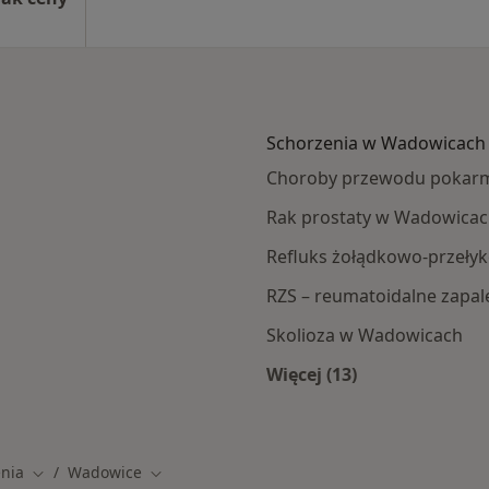
Schorzenia w Wadowicach
Choroby przewodu pokar
Rak prostaty w Wadowica
Refluks żołądkowo-przeł
RZS – reumatoidalne zapa
Skolioza w Wadowicach
Więcej (13)
wic
Więcej w kategorii:
nia
Wadowice
Zmień miasto
Zmień miasto