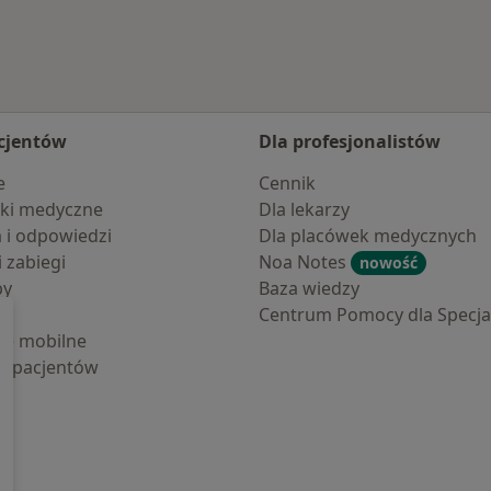
cjentów
Dla profesjonalistów
e
Cennik
ki medyczne
Dla lekarzy
a i odpowiedzi
Dla placówek medycznych
i zabiegi
Noa Notes
nowość
by
Baza wiedzy
Centrum Pomocy dla Specjal
cje mobilne
la pacjentów