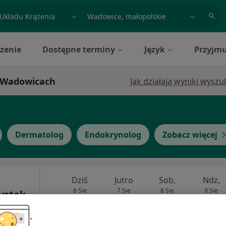
acja, badanie lub nazwisko
miasto lub dzielnica
zenie
Dostępne terminy
Język
Przyjmu
w Wadowicach
Jak działają wyniki wysz
Dermatolog
Endokrynolog
Zobacz więcej
Dziś
Jutro
Sob,
Ndz,
6 Sie
7 Sie
8 Sie
9 Sie
ystek
Umawianie online nie jest dostępne