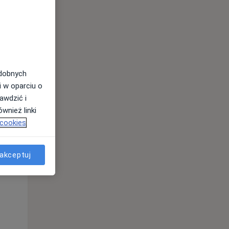
odobnych
i w oparciu o
awdzić i
wnież linki
 cookies
Pon,
Wt,
Śr,
10 Sie
11 Sie
12 Sie
akceptuj