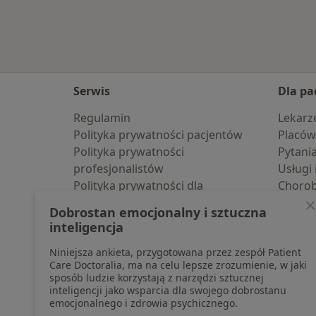
Serwis
Dla pa
Regulamin
Lekarz
Polityka prywatności pacjentów
Placów
Polityka prywatności
Pytani
profesjonalistów
Usługi 
Polityka prywatności dla
Choro
profesjonalistów, których dane
Pomoc
Dobrostan emocjonalny i sztuczna
pozyskaliśmy samodzielnie
Aplika
inteligencja
Polityka cookies
Blog d
Niniejsza ankieta, przygotowana przez zespół Patient
Jak działają wyniki wyszukiwania
Care Doctoralia, ma na celu lepsze zrozumienie, w jaki
Dostępność
sposób ludzie korzystają z narzędzi sztucznej
O nas
inteligencji jako wsparcia dla swojego dobrostanu
emocjonalnego i zdrowia psychicznego.
Praca
Rekrutujemy!