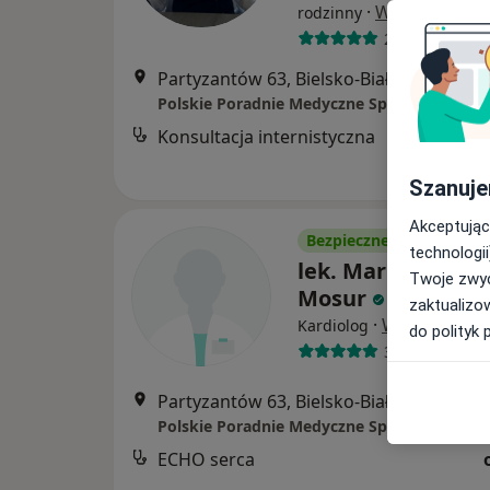
·
Więcej
rodzinny
2 opinie
Partyzantów 63, Bielsko-Biała
•
Mapa
Polskie Poradnie Medyczne Sp. z o.o.
Konsultacja internistyczna
Szanuje
Akceptując
Bezpieczne płatności
technologii
lek. Mariusz Wies
Twoje zwyc
Mosur
zaktualizo
·
Więcej
Kardiolog
do polityk 
39 opinii
Partyzantów 63, Bielsko-Biała
•
Mapa
Polskie Poradnie Medyczne Sp. z o.o.
ECHO serca