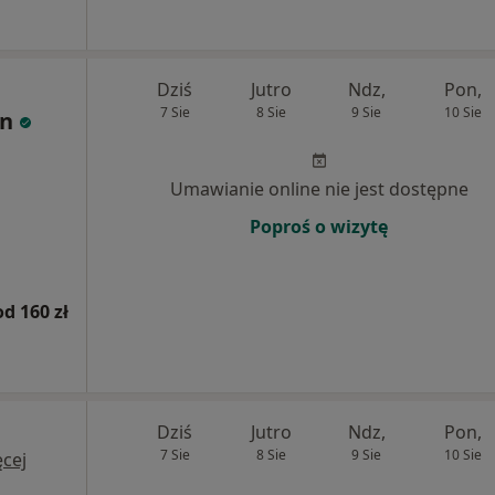
Dziś
Jutro
Ndz,
Pon,
7 Sie
8 Sie
9 Sie
10 Sie
an
Umawianie online nie jest dostępne
Poproś o wizytę
od 160 zł
Dziś
Jutro
Ndz,
Pon,
7 Sie
8 Sie
9 Sie
10 Sie
cej