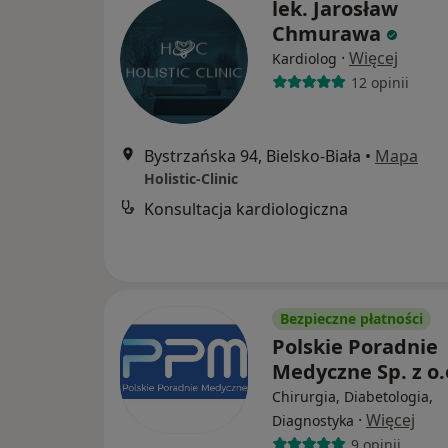
lek. Jarosław
Chmurawa
·
Więcej
Kardiolog
12 opinii
Bystrzańska 94, Bielsko-Biała
•
Mapa
Holistic-Clinic
Konsultacja kardiologiczna
Bezpieczne płatności
Polskie Poradnie
Medyczne Sp. z o.
Chirurgia, Diabetologia,
·
Więcej
Diagnostyka
9 opinii