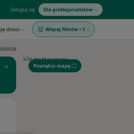
Zaloguj się
Dla profesjonalistów
je dzieci
Więcej filtrów
•
1
ukiwania
Powiększ mapę
Wt,
Śr,
Czw,
11 Sie
12 Sie
13 Sie