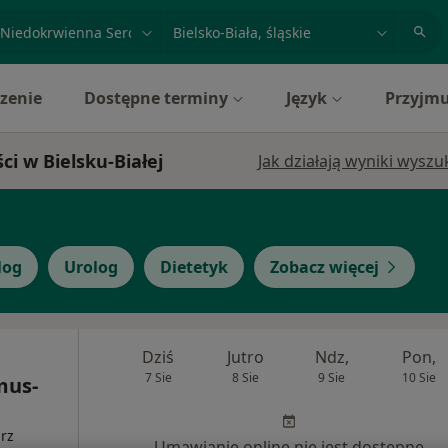
acja, badanie lub nazwisko
miasto lub dzielnica
zenie
Dostępne terminy
Język
Przyjmu
ci w Bielsku-Białej
Jak działają wyniki wysz
log
Urolog
Dietetyk
Zobacz więcej
Dziś
Jutro
Ndz,
Pon,
7 Sie
8 Sie
9 Sie
10 Sie
mus-
arz
Umawianie online nie jest dostępne