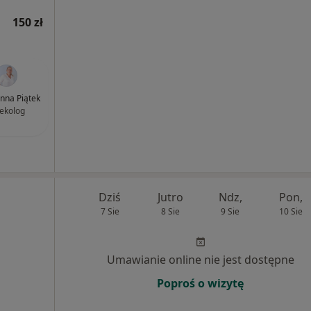
150 zł
anna Piątek
ekolog
Dziś
Jutro
Ndz,
Pon,
7 Sie
8 Sie
9 Sie
10 Sie
Umawianie online nie jest dostępne
Poproś o wizytę