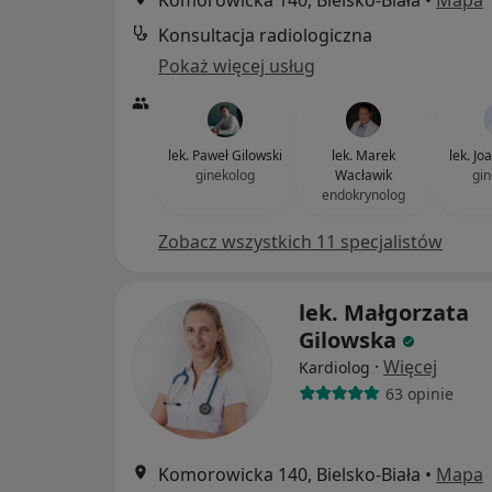
Komorowicka 140, Bielsko-Biała
•
Mapa
Konsultacja radiologiczna
Pokaż więcej usług
lek. Paweł Gilowski
lek. Marek
lek. Jo
ginekolog
Wacławik
gin
endokrynolog
Zobacz wszystkich 11 specjalistów
lek. Małgorzata
Gilowska
·
Więcej
Kardiolog
63 opinie
Komorowicka 140, Bielsko-Biała
•
Mapa