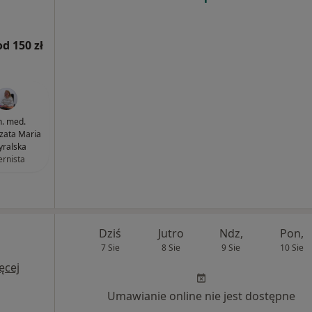
od 150 zł
n. med.
zata Maria
yralska
ernista
Dziś
Jutro
Ndz,
Pon,
7 Sie
8 Sie
9 Sie
10 Sie
ęcej
Umawianie online nie jest dostępne