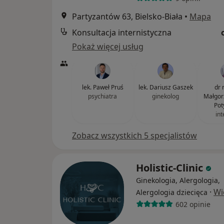
Partyzantów 63, Bielsko-Biała
•
Mapa
Konsultacja internistyczna
Pokaż więcej usług
lek. Paweł Pruś
lek. Dariusz Gaszek
dr 
psychiatra
ginekolog
Małgor
Pot
int
Zobacz wszystkich 5 specjalistów
Holistic-Clinic
Ginekologia, Alergologia,
·
Wi
Alergologia dziecięca
602 opinie