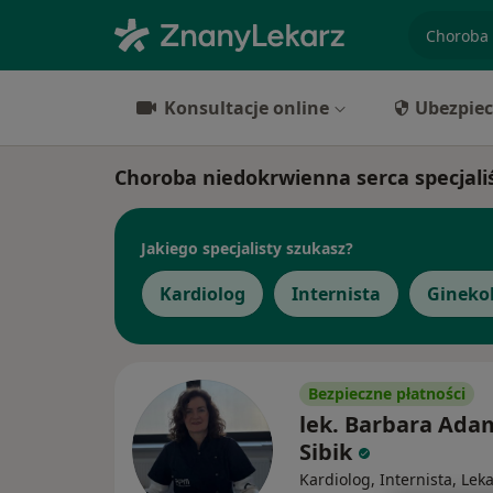
specjaliz
Konsultacje online
Ubezpiec
Choroba niedokrwienna serca specjaliś
Jakiego specjalisty szukasz?
Kardiolog
Internista
Gineko
Bezpieczne płatności
lek. Barbara Ada
Sibik
Kardiolog, Internista, Lek