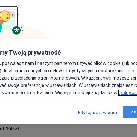
Poproś o wizytę
od 150 zł
my Twoją prywatność
, pozwalasz nam i naszym partnerom używać plików cookie (lub p
Dziś
Jutro
Ndz,
Pon,
) do zbierania danych do celów statystycznych i dostarczania treśc
7 Sie
8 Sie
9 Sie
10 Sie
ław
zaje przeglądania stron internetowych. W każdej chwili możesz spr
wać swoje preferencje w ustawieniach. W ustawieniach znajdziesz ró
prywatności stron trzecich. Więcej informacji znajdziesz w
polityka
Umawianie online nie jest dostępne
Poproś o wizytę
Za
Edytuj ustawienia
od 160 zł