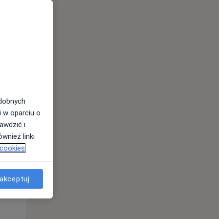
odobnych
Wt,
Śr,
Czw,
i w oparciu o
11 Sie
12 Sie
13 Sie
awdzić i
wnież linki
 cookies
akceptuj