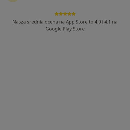
Nasza średnia ocena na App Store to 4.9 i 4.1 na
Google Play Store
Bezpieczne płatności
dr n. med. Marek Kaczmarczyk
·
Więcej
Ginekolog
405 opinii
Adres
Online
Santocka 19, Szczecin
•
Mapa
Marek Kaczmarczyk praktyka lekarska specjalistyczna
E-recepta
150 zł
Specjalista nie oferuje umawiania online pod tym adresem.
Poproś o wizytę