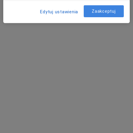
profCymbaLOOK Clinic
Zaakceptuj
Edytuj ustawienia
Konsultacja położnicza
od 330 zł
Specjalista nie oferuje umawiania online pod tym adresem.
Poproś o wizytę
dr n. med. Wojciech Głąbowski
·
Więcej
Ginekolog
102 opinie
Adres 1
Adres 2
Online