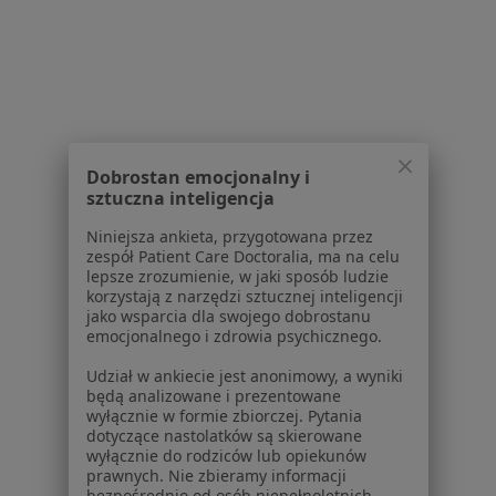
Adres 1
Adres 2
Adres 3
Adres 4
Adres 5
al. Niepodległości 44, Szczecin
•
Mapa
Centrum Medyczne Grupa LUX MED – Szczecin, al. Niepodległości 44
Konsultacja urologiczna
od 380 zł
Specjalista nie oferuje umawiania online pod tym adresem.
Dobrostan emocjonalny i
sztuczna inteligencja
Poproś o wizytę
Niniejsza ankieta, przygotowana przez
zespół Patient Care Doctoralia, ma na celu
lepsze zrozumienie, w jaki sposób ludzie
korzystają z narzędzi sztucznej inteligencji
1
2
3
4
jako wsparcia dla swojego dobrostanu
emocjonalnego i zdrowia psychicznego.
Powiązane wyszukiwania
Udział w ankiecie jest anonimowy, a wyniki
będą analizowane i prezentowane
Schorzenia w Szczecinie
wyłącznie w formie zbiorczej. Pytania
Cukrzyca w Szczecinie
dotyczące nastolatków są skierowane
wyłącznie do rodziców lub opiekunów
Nadciśnienie tętnicze w Szczecinie
prawnych. Nie zbieramy informacji
bezpośrednio od osób niepełnoletnich.