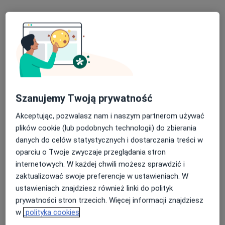
Konsultacja psychologiczna
220 zł
Specjalista nie oferuje umawiania online pod tym adresem.
Poproś o wizytę
Szanujemy Twoją prywatność
Akceptując, pozwalasz nam i naszym partnerom używać
plików cookie (lub podobnych technologii) do zbierania
danych do celów statystycznych i dostarczania treści w
oparciu o Twoje zwyczaje przeglądania stron
internetowych. W każdej chwili możesz sprawdzić i
prof. dr hab. n. med. Aneta Alicja
zaktualizować swoje preferencje w ustawieniach. W
Cymbaluk-Płoska
ustawieniach znajdziesz również linki do polityk
·
Więcej
Ginekolog, Ginekolog onkologiczny
prywatności stron trzecich. Więcej informacji znajdziesz
303 opinie
w
polityka cookies
Eugeniusza Kwiatkowskiego 14/U9, Szczecin
•
Mapa