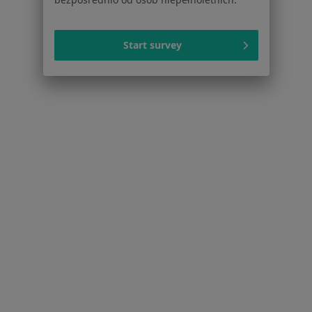
Otyłość w Szczecinie
Cukrzyca ciążowa w Szczecinie
Start survey
Cukrzyca typu 2 w Szczecinie
Więcej (15)
Więcej w kategorii: Schorzenia w Szczecinie
Strona Główna
Choroby
Choroby Narządów Płciowych
Szczecin
Zmień miasto
Zmień miasto
Serwis
Regulamin
Polityka prywatności pacjentów