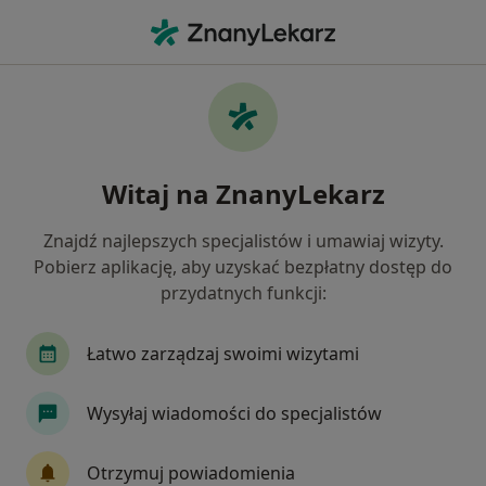
Me
Choroby Narządów Płciowych • Szczecin, zachodniopomorskie
Filtry
• 1
Ubezpieczenie
Map
Choroby narządów płciowych specjaliści w
Witaj na ZnanyLekarz
Szczecinie
Jak działają wyniki wyszukiwania
Znajdź najlepszych specjalistów i umawiaj wizyty.
Pobierz aplikację, aby uzyskać bezpłatny dostęp do
przydatnych funkcji:
Jakiego specjalisty szukasz?
Ginekolog
Urolog
Dermatolog
Pedia
Łatwo zarządzaj swoimi wizytami
Wysyłaj wiadomości do specjalistów
Otrzymuj powiadomienia