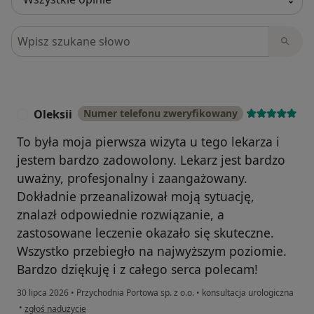
Szukaj w opiniach
Oleksii
Numer telefonu zweryfikowany
O
To była moja pierwsza wizyta u tego lekarza i
jestem bardzo zadowolony. Lekarz jest bardzo
uważny, profesjonalny i zaangażowany.
Dokładnie przeanalizował moją sytuację,
znalazł odpowiednie rozwiązanie, a
zastosowane leczenie okazało się skuteczne.
Wszystko przebiegło na najwyższym poziomie.
Bardzo dziękuję i z całego serca polecam!
30 lipca 2026
•
Przychodnia Portowa sp. z o.o.
•
konsultacja urologiczna
w opinii użytkownika Oleksii
•
zgłoś nadużycie