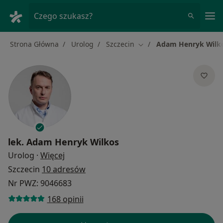
Me
Czego szukasz?
Strona Główna
Urolog
Szczecin
Adam Henryk Wilk
Zmień miasto
lek.
Adam Henryk Wilkos
O specjalizacjach
Urolog
·
Więcej
Szczecin
10 adresów
Nr PWZ: 9046683
168 opinii