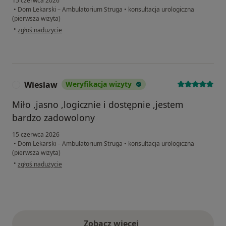
15 czerwca 2026
•
Dom Lekarski – Ambulatorium Struga
•
konsultacja urologiczna
(pierwsza wizyta)
w opinii użytkownika Tomasz
•
zgłoś nadużycie
Wieslaw
Weryfikacja wizyty
W
Miło ,jasno ,logicznie i dostępnie ,jestem
bardzo zadowolony
15 czerwca 2026
•
Dom Lekarski – Ambulatorium Struga
•
konsultacja urologiczna
(pierwsza wizyta)
w opinii użytkownika Wieslaw
•
zgłoś nadużycie
Zobacz więcej