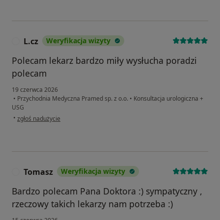
L.cz
Weryfikacja wizyty
L
Polecam lekarz bardzo miły wysłucha poradzi
polecam
19 czerwca 2026
•
Przychodnia Medyczna Pramed sp. z o.o.
•
Konsultacja urologiczna +
USG
w opinii użytkownika L.cz
•
zgłoś nadużycie
Tomasz
Weryfikacja wizyty
T
Bardzo polecam Pana Doktora :) sympatyczny ,
rzeczowy takich lekarzy nam potrzeba :)