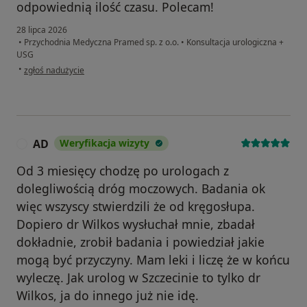
odpowiednią ilość czasu. Polecam!
28 lipca 2026
•
Przychodnia Medyczna Pramed sp. z o.o.
•
Konsultacja urologiczna +
USG
w opinii użytkownika Alex
•
zgłoś nadużycie
AD
Weryfikacja wizyty
A
Od 3 miesięcy chodzę po urologach z
dolegliwością dróg moczowych. Badania ok
więc wszyscy stwierdzili że od kręgosłupa.
Dopiero dr Wilkos wysłuchał mnie, zbadał
dokładnie, zrobił badania i powiedział jakie
mogą być przyczyny. Mam leki i liczę że w końcu
wyleczę. Jak urolog w Szczecinie to tylko dr
Wilkos, ja do innego już nie idę.