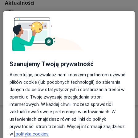
Aktualności
lek. Adam Henryk Wilkos
Andre Citroëna 8, 2 piętro, 70-772 Szczecin
Zapraszam w każdą środę godz. 14-18
04/05/2026
Szanujemy Twoją prywatność
Akceptując, pozwalasz nam i naszym partnerom używać
plików cookie (lub podobnych technologii) do zbierania
danych do celów statystycznych i dostarczania treści w
oparciu o Twoje zwyczaje przeglądania stron
internetowych. W każdej chwili możesz sprawdzić i
zaktualizować swoje preferencje w ustawieniach. W
Usługi i ceny
ustawieniach znajdziesz również linki do polityk
prywatności stron trzecich. Więcej informacji znajdziesz
Konsultacja urologiczna
Umów wizytę
w
polityka cookies
Od 270 zł
Szczegóły