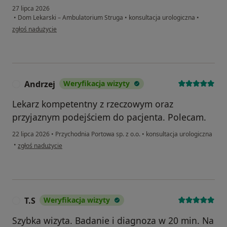
27 lipca 2026
•
Dom Lekarski – Ambulatorium Struga
•
konsultacja urologiczna
•
w opinii użytkownika AD
zgłoś nadużycie
Andrzej
Weryfikacja wizyty
A
Lekarz kompetentny z rzeczowym oraz
przyjaznym podejściem do pacjenta. Polecam.
22 lipca 2026
•
Przychodnia Portowa sp. z o.o.
•
konsultacja urologiczna
w opinii użytkownika Andrzej
•
zgłoś nadużycie
T.S
Weryfikacja wizyty
T
Szybka wizyta. Badanie i diagnoza w 20 min. Na