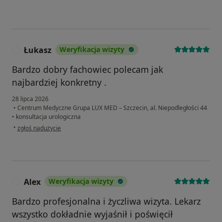
Łukasz
Weryfikacja wizyty
Ł
Bardzo dobry fachowiec polecam jak
najbardziej konkretny .
28 lipca 2026
•
Centrum Medyczne Grupa LUX MED – Szczecin, al. Niepodległości 44
•
konsultacja urologiczna
w opinii użytkownika Łukasz
•
zgłoś nadużycie
Alex
Weryfikacja wizyty
A
Bardzo profesjonalna i życzliwa wizyta. Lekarz
wszystko dokładnie wyjaśnił i poświęcił