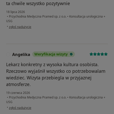
ta chwile wszystko pozytywnie
18 lipca 2026
•
Przychodnia Medyczna Pramed sp. z o.o.
•
Konsultacja urologiczna +
USG
w opinii użytkownika T.S
•
zgłoś nadużycie
Angelika
Weryfikacja wizyty
A
Lekarz konkretny z wysoka kultura osobista.
Rzeczowo wyjaśnił wszystko co potrzebowalam
wiedziec. Wizyta przebiegla w przyjaznej
atmosferze.
19 czerwca 2026
•
Przychodnia Medyczna Pramed sp. z o.o.
•
Konsultacja urologiczna +
USG
w opinii użytkownika Angelika
•
zgłoś nadużycie