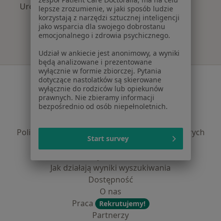
Urolodzy z PZU Zdrowie w Szczecinie
lepsze zrozumienie, w jaki sposób ludzie
korzystają z narzędzi sztucznej inteligencji
jako wsparcia dla swojego dobrostanu
emocjonalnego i zdrowia psychicznego.
Udział w ankiecie jest anonimowy, a wyniki
będą analizowane i prezentowane
wyłącznie w formie zbiorczej. Pytania
Serwis
dotyczące nastolatków są skierowane
wyłącznie do rodziców lub opiekunów
Regulamin
prawnych. Nie zbieramy informacji
bezpośrednio od osób niepełnoletnich.
Polityka prywatności pacjentów
Polityka prywatności profesjonalistów
Polityka prywatności dla profesjonalistów, których
Start survey
dane pozyskaliśmy samodzielnie
Polityka cookies
Jak działają wyniki wyszukiwania
Dostępność
O nas
Praca
Rekrutujemy!
Partnerzy