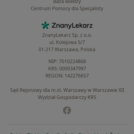
Baza wiedzy
Centrum Pomocy dla Specjalisty
Kontakt
ZnanyLekarz - Strona główna
ZnanyLekarz Sp. z o.o.
ul. Kolejowa 5/7
01-217 Warszawa, Polska
NIP: ⁠7010224868
KRS: ⁠0000347997
REGON: ⁠142276657
Sąd Rejonowy dla m.st. Warszawy w Warszawie XII
Wydział Gospodarczy KRS
Facebook
otwiera się w nowej karcie