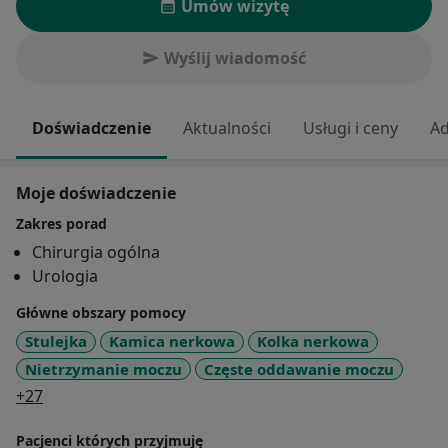
Umów wizytę
Wyślij wiadomość
Doświadczenie
Aktualności
Usługi i ceny
Ad
Moje doświadczenie
Zakres porad
Chirurgia ogólna
Urologia
Główne obszary pomocy
Stulejka
Kamica nerkowa
Kolka nerkowa
Nietrzymanie moczu
Częste oddawanie moczu
a11y_sr_more_diseases
+27
Pacjenci których przyjmuję