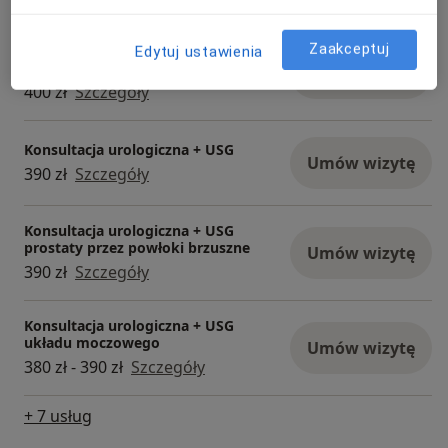
Zaakceptuj
Konsultacja urologiczna (pierwsza
Edytuj ustawienia
wizyta)
Umów wizytę
400 zł
Szczegóły
Konsultacja urologiczna + USG
Umów wizytę
390 zł
Szczegóły
Konsultacja urologiczna + USG
prostaty przez powłoki brzuszne
Umów wizytę
390 zł
Szczegóły
Konsultacja urologiczna + USG
układu moczowego
Umów wizytę
380 zł - 390 zł
Szczegóły
+ 7 usług