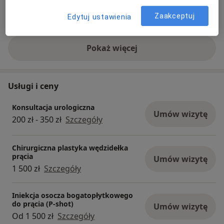
Zobacz galerię (6)
Zaakceptuj
Edytuj ustawienia
Pokaż więcej
o doświadczeniu
Usługi i ceny
Konsultacja urologiczna
Umów wizytę
200 zł - 350 zł
Szczegóły
Chirurgiczna plastyka wędzidełka
prącia
Umów wizytę
1 500 zł
Szczegóły
Iniekcja osocza bogatopłytkowego
do prącia (P-shot)
Umów wizytę
Od 1 500 zł
Szczegóły