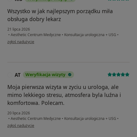
Wszystko w jak najlepszym porządku miła
obsługa dobry lekarz
21 lipca 2026
•
Aesthetic Centrum Medyczne
•
Konsultacja urologiczna + USG
•
w opinii użytkownika K.S
zgłoś nadużycie
AT
Weryfikacja wizyty
A
Moja pierwsza wizyta w zyciu u urologa, ale
mimo lekkiego stresu, atmosfera byla luźna i
komfortowa. Polecam.
20 lipca 2026
•
Aesthetic Centrum Medyczne
•
Konsultacja urologiczna + USG
•
w opinii użytkownika AT
zgłoś nadużycie