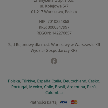
ZnanyLekarz Sp. z o.o.
ul. Kolejowa 5/7
01-217 Warszawa, Polska
NIP: ⁠7010224868
KRS: ⁠0000347997
REGON: ⁠142276657
Sąd Rejonowy dla m.st. Warszawy w Warszawie XII
Wydział Gospodarczy KRS
Facebook
otwiera się w nowej karcie
otwiera się w nowej karcie
otwiera się w nowej karcie
otwiera się w nowej karcie
otwiera się w nowej karci
otwiera się
otwi
Polska
,
Türkiye
,
España
,
Italia
,
Deutschland
,
Česko
,
otwiera się w nowej karcie
otwiera się w nowej karcie
otwiera się w nowej karcie
otwiera się w nowej kar
otwiera się 
otwier
Portugal
,
México
,
Chile
,
Brasil
,
Argentina
,
Perú
,
otwiera się w nowej karc
Colombia
Płatności kartą