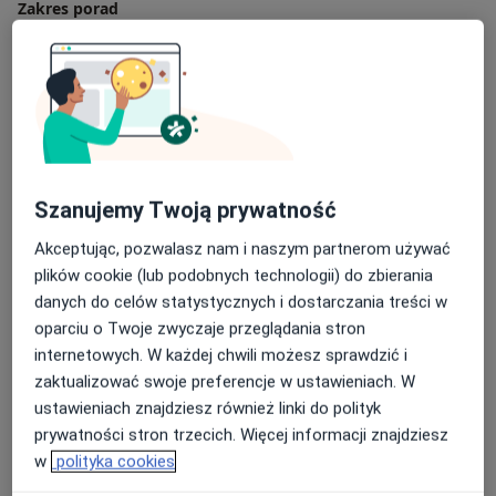
Zakres porad
Urologia
Ureoginekologia
Główne obszary pomocy
Kamica moczowa
Kamica nerkowa
Przerost prostaty
Stulejka
Zapalenie prostaty
a11y_sr_more_diseases
+44
Szanujemy Twoją prywatność
Rodzaje konsultacji
Akceptując, pozwalasz nam i naszym partnerom używać
plików cookie (lub podobnych technologii) do zbierania
Stacjonarne
Zobacz lokalizacje (4)
danych do celów statystycznych i dostarczania treści w
Zdjęcia i filmy
oparciu o Twoje zwyczaje przeglądania stron
internetowych. W każdej chwili możesz sprawdzić i
zaktualizować swoje preferencje w ustawieniach. W
ustawieniach znajdziesz również linki do polityk
prywatności stron trzecich. Więcej informacji znajdziesz
w
polityka cookies