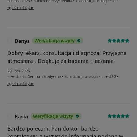
30 lipca 2026
•
Balticmed Przychodnia
•
konsultacja urologiczna
•
w opinii użytkownika Piotr
zgłoś nadużycie
Denys
Weryfikacja wizyty
D
Dobry lekarz, konsultacja i diagnoza! Przyjazna
atmosfera . Dziękuję za badanie i leczenie
28 lipca 2026
•
Aesthetic Centrum Medyczne
•
Konsultacja urologiczna + USG
•
w opinii użytkownika Denys
zgłoś nadużycie
Kasia
Weryfikacja wizyty
K
Bardzo polecam, Pan doktor bardzo
kontaktowy, a wszystkie informacje podane w