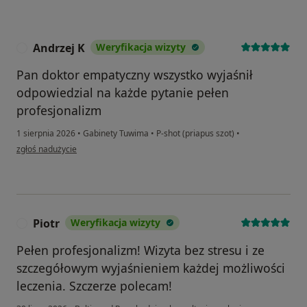
Andrzej K
Weryfikacja wizyty
A
Pan doktor empatyczny wszystko wyjaśnił
odpowiedzial na każde pytanie pełen
profesjonalizm
1 sierpnia 2026
•
Gabinety Tuwima
•
P-shot (priapus szot)
•
w opinii użytkownika Andrzej K
zgłoś nadużycie
Piotr
Weryfikacja wizyty
P
Pełen profesjonalizm! Wizyta bez stresu i ze
szczegółowym wyjaśnieniem każdej możliwości
leczenia. Szczerze polecam!