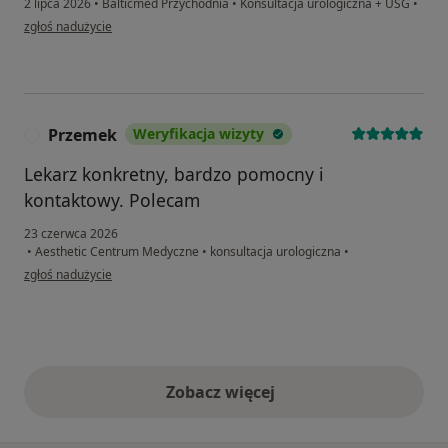
2 lipca 2026
•
Balticmed Przychodnia
•
Konsultacja urologiczna + USG
•
w opinii użytkownika Piotr
zgłoś nadużycie
Przemek
Weryfikacja wizyty
P
Lekarz konkretny, bardzo pomocny i
kontaktowy. Polecam
23 czerwca 2026
•
Aesthetic Centrum Medyczne
•
konsultacja urologiczna
•
w opinii użytkownika Przemek
zgłoś nadużycie
Zobacz więcej
opinie powyżej