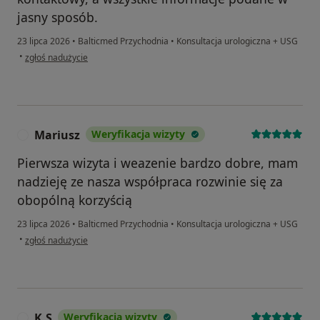
jasny sposób.
23 lipca 2026
•
Balticmed Przychodnia
•
Konsultacja urologiczna + USG
w opinii użytkownika Kasia
•
zgłoś nadużycie
Mariusz
Weryfikacja wizyty
M
Pierwsza wizyta i weazenie bardzo dobre, mam
nadzieję ze nasza współpraca rozwinie się za
obopólną korzyścią
23 lipca 2026
•
Balticmed Przychodnia
•
Konsultacja urologiczna + USG
w opinii użytkownika Mariusz
•
zgłoś nadużycie
K.S
Weryfikacja wizyty
K