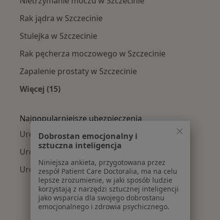
Nietrzymanie moczu w Szczecinie
Rak jądra w Szczecinie
Stulejka w Szczecinie
Rak pęcherza moczowego w Szczecinie
Zapalenie prostaty w Szczecinie
Więcej (15)
Więcej w kategorii: Najczęście leczone chorob
Najpopularniejsze ubezpieczenia
Urolodzy z NFZ w Szczecinie
Dobrostan emocjonalny i
sztuczna inteligencja
Urolodzy z Allianz w Szczecinie
Niniejsza ankieta, przygotowana przez
Urolodzy z PZU Zdrowie w Szczecinie
zespół Patient Care Doctoralia, ma na celu
lepsze zrozumienie, w jaki sposób ludzie
korzystają z narzędzi sztucznej inteligencji
jako wsparcia dla swojego dobrostanu
emocjonalnego i zdrowia psychicznego.