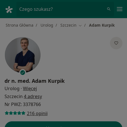
Me
Czego szukasz?
Strona Główna
Urolog
Szczecin
Adam Kurpik
Zmień miasto
dr n. med.
Adam Kurpik
O specjalizacjach
Urolog
·
Więcej
Szczecin
4 adresy
Nr PWZ: 3378766
216 opinii