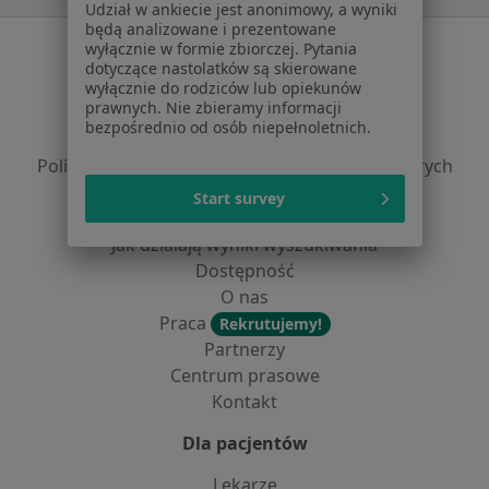
Udział w ankiecie jest anonimowy, a wyniki
będą analizowane i prezentowane
Serwis
wyłącznie w formie zbiorczej. Pytania
dotyczące nastolatków są skierowane
Regulamin
wyłącznie do rodziców lub opiekunów
prawnych. Nie zbieramy informacji
Polityka prywatności pacjentów
bezpośrednio od osób niepełnoletnich.
Polityka prywatności profesjonalistów
Polityka prywatności dla profesjonalistów, których
dane pozyskaliśmy samodzielnie
Start survey
Polityka cookies
Jak działają wyniki wyszukiwania
Dostępność
O nas
Praca
Rekrutujemy!
Partnerzy
Centrum prasowe
Kontakt
Dla pacjentów
Lekarze