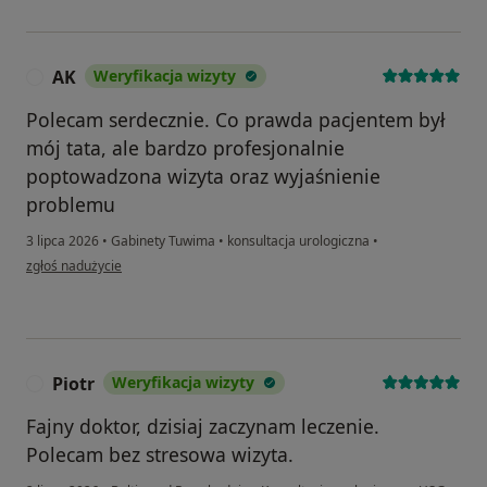
AK
Weryfikacja wizyty
A
Polecam serdecznie. Co prawda pacjentem był
mój tata, ale bardzo profesjonalnie
poptowadzona wizyta oraz wyjaśnienie
problemu
3 lipca 2026
•
Gabinety Tuwima
•
konsultacja urologiczna
•
w opinii użytkownika AK
zgłoś nadużycie
Piotr
Weryfikacja wizyty
P
Fajny doktor, dzisiaj zaczynam leczenie.
Polecam bez stresowa wizyta.