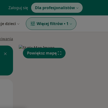
Zaloguj się
Dla profesjonalistów
je dzieci
Więcej filtrów
•
1
ukiwania
Powiększ mapę
Śr,
Czw,
Pt,
12 Sie
13 Sie
14 Sie