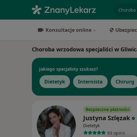
specjaliz
Konsultacje online
Ubezpiec
Choroba wrzodowa specjaliści w Gliwi
Jakiego specjalisty szukasz?
Dietetyk
Internista
Chirurg
Bezpieczne płatności
Justyna Szlęzak
Dietetyk
69 opinii