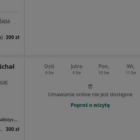
apa
a)
200 zł
ichał
Dziś
Jutro
Pon,
Wt,
8 Sie
9 Sie
10 Sie
11 Sie
cej
Umawianie online nie jest dostępne
Poproś o wizytę
ZDROWISKO stomatologia i medycyna specjalistyczna
ogiczna (kolejna wizyta)
300 zł