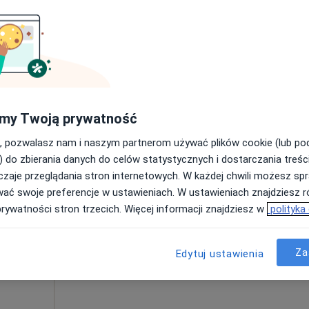
Poproś o wizytę
Szlęzak
my Twoją prywatność
a)
200 zł
, pozwalasz nam i naszym partnerom używać plików cookie (lub p
) do zbierania danych do celów statystycznych i dostarczania treśc
zaje przeglądania stron internetowych. W każdej chwili możesz spr
Dziś
Jutro
Pon,
Wt,
wać swoje preferencje w ustawieniach. W ustawieniach znajdziesz ró
rońska
8 Sie
9 Sie
10 Sie
11 Sie
prywatności stron trzecich. Więcej informacji znajdziesz w
polityka
·
y
Umawianie online nie jest dostępne
Za
Edytuj ustawienia
Poproś o wizytę