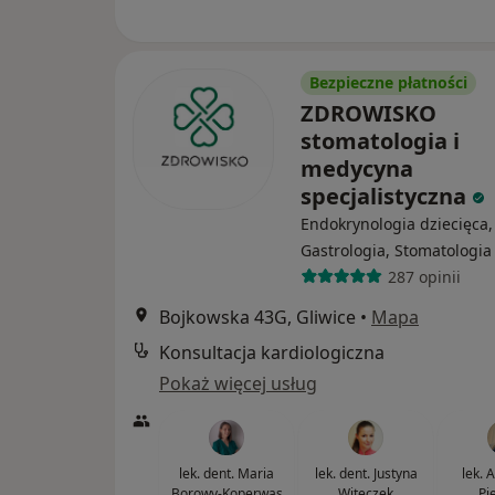
Bezpieczne płatności
ZDROWISKO
stomatologia i
medycyna
specjalistyczna
Endokrynologia dziecięca,
Gastrologia, Stomatologia
287 opinii
Bojkowska 43G, Gliwice
•
Mapa
Konsultacja kardiologiczna
Pokaż więcej usług
lek. dent. Maria
lek. dent. Justyna
lek. 
Borowy-Koperwas
Witeczek
Pi