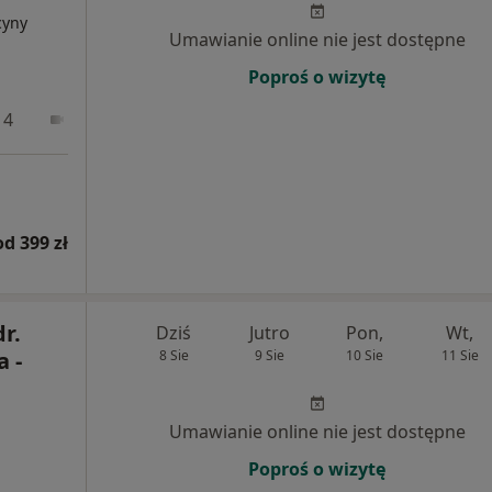
cyny
Umawianie online nie jest dostępne
Poproś o wizytę
 4
Online
od 399 zł
dr.
Dziś
Jutro
Pon,
Wt,
 -
8 Sie
9 Sie
10 Sie
11 Sie
Umawianie online nie jest dostępne
Poproś o wizytę