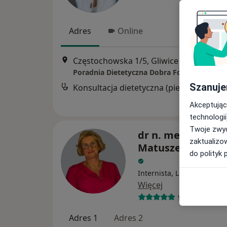
Adres
Online
Częstochowska 1/5, Gliwice
•
Mapa
Poradnia Dietetyczna Dobra Forma Justyna 
Szanuje
Konsultacja dietetyczna (pierwsza wizyt
Akceptując
technologii
Twoje zwyc
dr n. med. Hanna
zaktualizo
Matuszewska-Zb
do polityk 
Internista, Lekarz rodzinn
Więcej
9 opinii
Adres 1
Adres 2