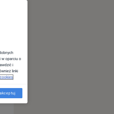
odobnych
i w oparciu o
awdzić i
Śr,
Czw,
Pt,
wnież linki
12 Sie
13 Sie
14 Sie
 cookies
akceptuj