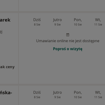
Marek
Dziś
Jutro
Pon,
Wt,
8 Sie
9 Sie
10 Sie
11 Sie
ej
Umawianie online nie jest dostępne
Poproś o wizytę
rak ceny
ńska-
Dziś
Jutro
Pon,
Wt,
8 Sie
9 Sie
10 Sie
11 Sie