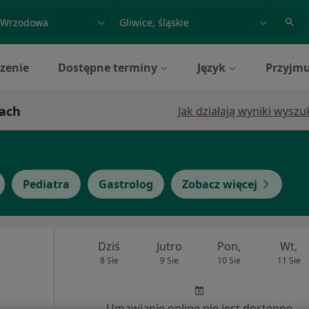
acja, badanie lub nazwisko
miasto lub dzielnica
zenie
Dostępne terminy
Język
Przyjmu
cach
Jak działają wyniki wysz
Pediatra
Gastrolog
Zobacz więcej
Dziś
Jutro
Pon,
Wt,
8 Sie
9 Sie
10 Sie
11 Sie
Umawianie online nie jest dostępne