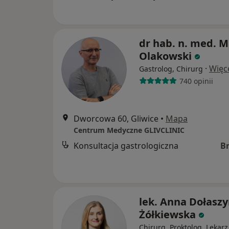
dr hab. n. med. 
Olakowski
·
Więc
Gastrolog, Chirurg
740 opinii
Dworcowa 60, Gliwice
•
Mapa
Centrum Medyczne GLIVCLINIC
Konsultacja gastrologiczna
B
lek. Anna Dołaszy
Żółkiewska
Chirurg, Proktolog, Lekarz