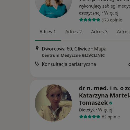
wykonujący zabiegi medy
·
Więcej
estetycznej
973 opinie
Adres 1
Adres 2
Adres 3
Adres
Dworcowa 60, Gliwice
•
Mapa
Centrum Medyczne GLIVCLINIC
Konsultacja bariatryczna
dr n. med. i n. o z
Katarzyna Martela
Tomaszek
·
Więcej
Dietetyk
82 opinie