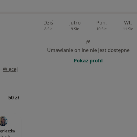
Dziś
Jutro
Pon,
Wt,
8 Sie
9 Sie
10 Sie
11 Sie
Umawianie online nie jest dostępne
Pokaż profil
·
Więcej
50 zł
Agnieszka
etrusik