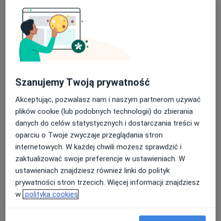
lek. Roman Jacek Grzyb
·
Więcej
Internista, Kardiolog
31 opinii
Sadowa 11A, Sanok
•
Mapa
Szanujemy Twoją prywatność
Specjalistyczna Przychodnia Lekarska spółki cywilnej Sanmed w Sanoku
Akceptując, pozwalasz nam i naszym partnerom używać
Konsultacja internistyczna
Brak ceny
plików cookie (lub podobnych technologii) do zbierania
Specjalista nie oferuje umawiania online pod tym adresem.
danych do celów statystycznych i dostarczania treści w
oparciu o Twoje zwyczaje przeglądania stron
Poproś o wizytę
internetowych. W każdej chwili możesz sprawdzić i
zaktualizować swoje preferencje w ustawieniach. W
ustawieniach znajdziesz również linki do polityk
prywatności stron trzecich. Więcej informacji znajdziesz
w
polityka cookies