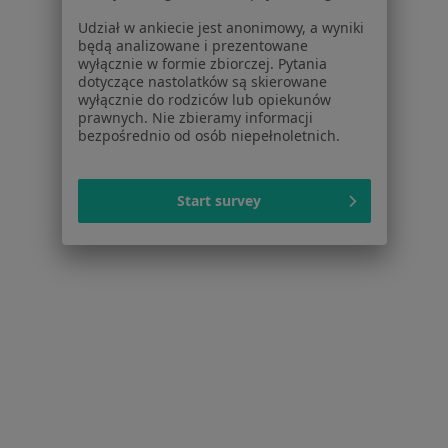
Placówki medyczne
Udział w ankiecie jest anonimowy, a wyniki
Pytania i odpowiedzi
będą analizowane i prezentowane
Usługi i zabiegi
wyłącznie w formie zbiorczej. Pytania
dotyczące nastolatków są skierowane
Choroby
wyłącznie do rodziców lub opiekunów
Pomoc
prawnych. Nie zbieramy informacji
Aplikacje mobilne
bezpośrednio od osób niepełnoletnich.
Blog dla pacjentów
Dla profesjonalistów
Start survey
Cennik
Dla lekarzy
Dla placówek medycznych
Noa Notes
nowość
Baza wiedzy
Centrum Pomocy dla Specjalisty
Kontakt
ZnanyLekarz - Strona główna
ZnanyLekarz Sp. z o.o.