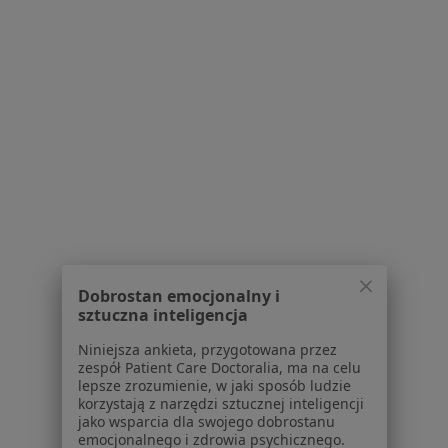
Serwis
Regulamin
Polityka prywatności pacjentów
Polityka prywatności profesjonalistów
Polityka prywatności dla profesjonalistów, których
dane pozyskaliśmy samodzielnie
Polityka cookies
Jak działają wyniki wyszukiwania
Dostępność
O nas
Praca
Rekrutujemy!
Dobrostan emocjonalny i
sztuczna inteligencja
Partnerzy
Centrum prasowe
Niniejsza ankieta, przygotowana przez
Kontakt
zespół Patient Care Doctoralia, ma na celu
lepsze zrozumienie, w jaki sposób ludzie
Dla pacjentów
korzystają z narzędzi sztucznej inteligencji
jako wsparcia dla swojego dobrostanu
Lekarze
emocjonalnego i zdrowia psychicznego.