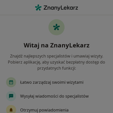
Me
Choroba Wieńcowa • Sanok, podkarpackie
Filtry
• 1
Ubezpieczenie
Map
Choroba wieńcowa specjaliści w Sanoku
Witaj na ZnanyLekarz
Jak działają wyniki wyszukiwania
Znajdź najlepszych specjalistów i umawiaj wizyty.
Pobierz aplikację, aby uzyskać bezpłatny dostęp do
Jakiego specjalisty szukasz?
przydatnych funkcji:
Kardiolog
Internista
Chirurg
Alergol
Łatwo zarządzaj swoimi wizytami
Wysyłaj wiadomości do specjalistów
Otrzymuj powiadomienia