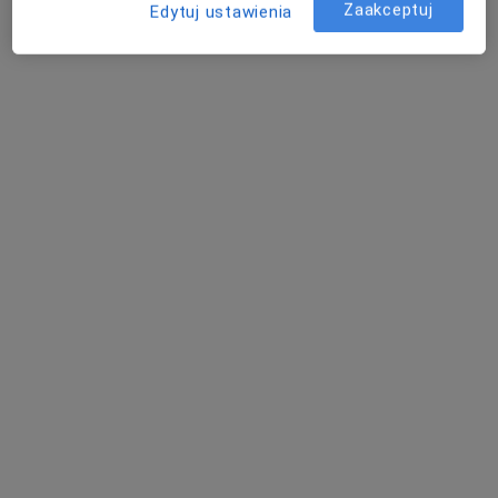
Zaakceptuj
Edytuj ustawienia
Centrum Kardiologii Dębica
Kardiologia
1 opinia
Jana Pawła II 38, Sanok
•
Mapa
Konsultacja kardiologiczna
Brak dostępnych specjalistów z wolnymi terminami w tym centrum medycznym.
Pokaż profil