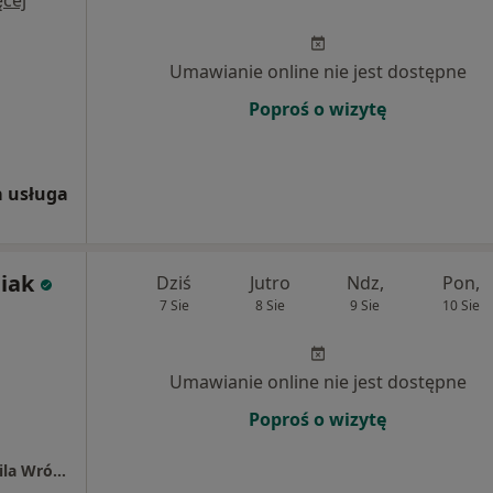
cej
Umawianie online nie jest dostępne
Poproś o wizytę
 usługa
iak
Dziś
Jutro
Ndz,
Pon,
7 Sie
8 Sie
9 Sie
10 Sie
Umawianie online nie jest dostępne
Poproś o wizytę
Specjalistyczny Gabinet Kardiologiczny Kamila Wrótniak