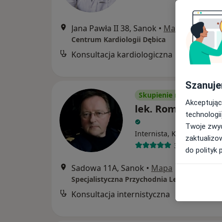
Jana Pawła II 38, Sanok
•
Mapa
Centrum Kardiologii Dębica
Konsultacja kardiologiczna
B
Szanuje
Skupienie na pacjencie
Akceptując
lek. Roman Jacek
technologii
Twoje zwyc
·
Wię
Internista, Kardiolog
zaktualizo
31 opinii
do polityk 
Sadowa 11A, Sanok
•
Mapa
Konsultacja internistyczna
B