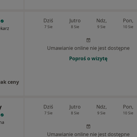
Dziś
Jutro
Ndz,
Pon,
7 Sie
8 Sie
9 Sie
10 Sie
ekarz
Umawianie online nie jest dostępne
Poproś o wizytę
rak ceny
y
Dziś
Jutro
Ndz,
Pon,
a
7 Sie
8 Sie
9 Sie
10 Sie
na
Umawianie online nie jest dostępne