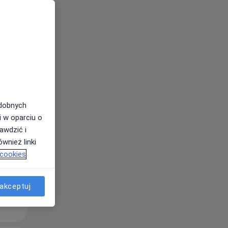
Wt,
Śr,
Czw,
odobnych
11 Sie
12 Sie
13 Sie
i w oparciu o
awdzić i
wnież linki
 cookies
akceptuj