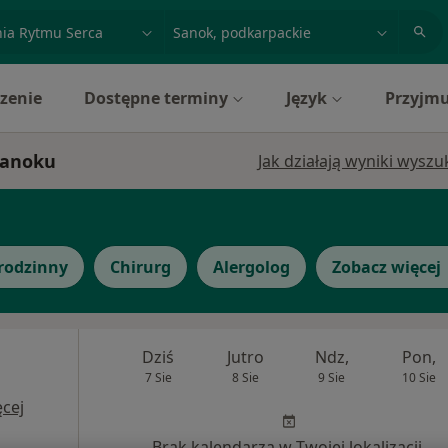
acja, badanie lub nazwisko
miasto lub dzielnica
zenie
Dostępne terminy
Język
Przyjmu
 Sanoku
Jak działają wyniki wysz
rodzinny
Chirurg
Alergolog
Zobacz więcej
Dziś
Jutro
Ndz,
Pon,
7 Sie
8 Sie
9 Sie
10 Sie
cej
Brak kalendarza w Twojej lokalizacji.