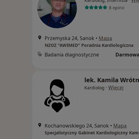
·
Wię
Kardiolog, Internista
8 opinii
Przemyska 24, Sanok
•
Mapa
NZOZ "AWIMED" Poradnia Kardiologiczna
Badania diagnostyczne
Darmowa
lek. Kamila Wrótn
·
Więcej
Kardiolog
Kochanowskiego 24, Sanok
•
Mapa