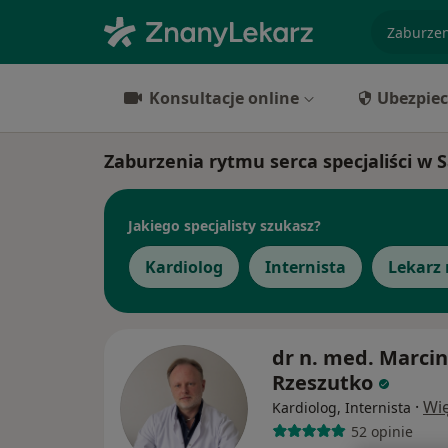
specjaliz
Konsultacje online
Ubezpiec
Zaburzenia rytmu serca specjaliści w
Jakiego specjalisty szukasz?
Kardiolog
Internista
Lekarz 
dr n. med. Marcin
Rzeszutko
·
Wię
Kardiolog, Internista
52 opinie