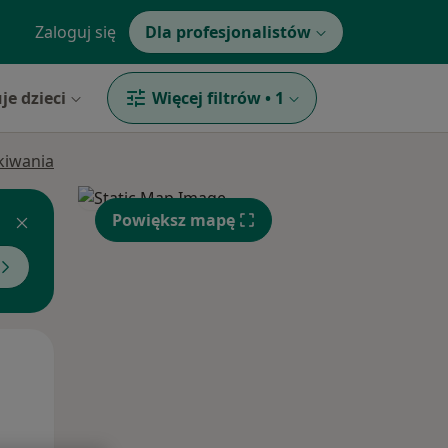
Zaloguj się
Dla profesjonalistów
je dzieci
Więcej filtrów
•
1
ukiwania
Powiększ mapę
Wt,
Śr,
Czw,
11 Sie
12 Sie
13 Sie