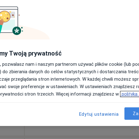
Pokaż adresy z kalendarzem
rak ceny
my Twoją prywatność
Dziś
Jutro
Ndz,
Pon,
, pozwalasz nam i naszym partnerom używać plików cookie (lub p
7 Sie
8 Sie
9 Sie
10 Sie
 Grzyb
) do zbierania danych do celów statystycznych i dostarczania treśc
zaje przeglądania stron internetowych. W każdej chwili możesz spr
cej
wać swoje preferencje w ustawieniach. W ustawieniach znajdziesz ró
Umawianie online nie jest dostępne
prywatności stron trzecich. Więcej informacji znajdziesz w
polityka
Poproś o wizytę
Specjalistyczna Przychodnia Lekarska spółki cywilnej Sanmed w Sanoku
Za
Edytuj ustawienia
rak ceny