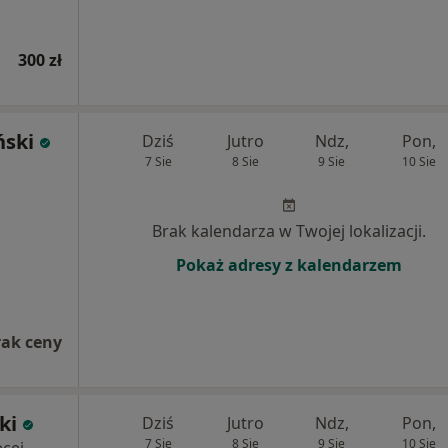
300 zł
ński
Dziś
Jutro
Ndz,
Pon,
7 Sie
8 Sie
9 Sie
10 Sie
Brak kalendarza w Twojej lokalizacji.
Pokaż adresy z kalendarzem
rak ceny
ki
Dziś
Jutro
Ndz,
Pon,
7 Sie
8 Sie
9 Sie
10 Sie