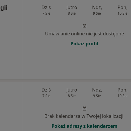
gii
Dziś
Jutro
Ndz,
Pon,
7 Sie
8 Sie
9 Sie
10 Sie
Umawianie online nie jest dostępne
Pokaż profil
Dziś
Jutro
Ndz,
Pon,
7 Sie
8 Sie
9 Sie
10 Sie
Brak kalendarza w Twojej lokalizacji.
Pokaż adresy z kalendarzem