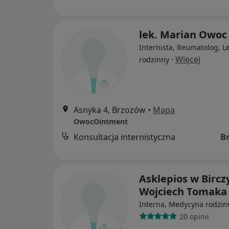
lek. Marian Owoc
Internista, Reumatolog, L
·
Więcej
rodzinny
Asnyka 4, Brzozów
•
Mapa
OwocOintment
Konsultacja internistyczna
B
Asklepios w Bircz
Wojciech Tomak
Interna, Medycyna rodzin
20 opinii