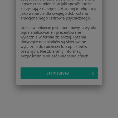
lepsze zrozumienie, w jaki sposób ludzie
Choroby
korzystają z narzędzi sztucznej inteligencji
Pomoc
jako wsparcia dla swojego dobrostanu
Aplikacje mobilne
emocjonalnego i zdrowia psychicznego.
Blog dla pacjentów
Udział w ankiecie jest anonimowy, a wyniki
będą analizowane i prezentowane
Dla profesjonalistów
wyłącznie w formie zbiorczej. Pytania
dotyczące nastolatków są skierowane
Cennik
wyłącznie do rodziców lub opiekunów
Dla lekarzy
prawnych. Nie zbieramy informacji
bezpośrednio od osób niepełnoletnich.
Dla placówek medycznych
Noa Notes
nowość
Baza wiedzy
Start survey
Centrum Pomocy dla Specjalisty
Kontakt
ZnanyLekarz - Strona główna
ZnanyLekarz Sp. z o.o.
ul. Kolejowa 5/7
01-217 Warszawa, Polska