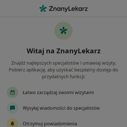
Me
Obrzęki • Sanok, podkarpackie
Filtry
• 1
Ubezpieczenie
Map
Obrzęki specjaliści w Sanoku
Witaj na ZnanyLekarz
Jak działają wyniki wyszukiwania
Znajdź najlepszych specjalistów i umawiaj wizyty.
Pobierz aplikację, aby uzyskać bezpłatny dostęp do
Jakiego specjalisty szukasz?
przydatnych funkcji:
Internista
Kardiolog
Alergolog
Pedia
Łatwo zarządzaj swoimi wizytami
Wysyłaj wiadomości do specjalistów
Otrzymuj powiadomienia