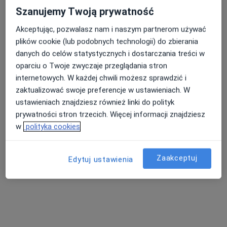
Szanujemy Twoją prywatność
Akceptując, pozwalasz nam i naszym partnerom używać
lek. Mateusz Wiśniowski
plików cookie (lub podobnych technologii) do zbierania
·
Więcej
Kardiolog
danych do celów statystycznych i dostarczania treści w
13 opinii
oparciu o Twoje zwyczaje przeglądania stron
internetowych. W każdej chwili możesz sprawdzić i
3 Maja 41, Brzozów
•
Mapa
zaktualizować swoje preferencje w ustawieniach. W
NZOZ Dar-Med
ustawieniach znajdziesz również linki do polityk
Konsultacja kardiologiczna
300 zł
prywatności stron trzecich. Więcej informacji znajdziesz
Specjalista nie oferuje umawiania online pod tym adresem.
w
polityka cookies
Poproś o wizytę
Zaakceptuj
Edytuj ustawienia