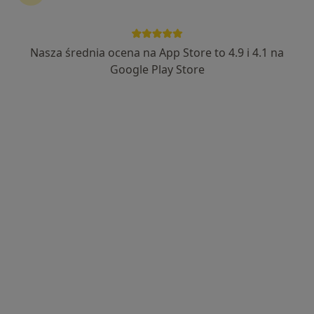
Nasza średnia ocena na App Store to 4.9 i 4.1 na
mgr Anna Wargacka
Google Play Store
·
Więcej
Dietetyk
319 opinii
Adres 1
Adres 2
Online
3 Maja 41, Brzozów
•
Mapa
DietoMed Centrum Dietetyki
Konsultacja dietetyczna
180 zł
Specjalista nie oferuje umawiania online pod tym adresem.
Poproś o wizytę