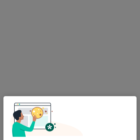
mgr Angelika Sowa
·
Więcej
Dietetyk
193 opinie
Adres
Online
Zdrojowa 54/4, Brzozów
•
Mapa
Sowa Dietetyk mgr Angelika Sowa
Konsultacja dietetyczna (pierwsza wizyta)
150 zł
Specjalista nie oferuje umawiania online pod tym adresem.
Poproś o wizytę