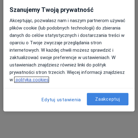
Szanujemy Twoją prywatność
Akceptując, pozwalasz nam i naszym partnerom używać
plików cookie (lub podobnych technologii) do zbierania
danych do celów statystycznych i dostarczania treści w
oparciu o Twoje zwyczaje przeglądania stron
internetowych. W każdej chwili możesz sprawdzić i
zaktualizować swoje preferencje w ustawieniach. W
Skupienie na pacjencie
ustawieniach znajdziesz również linki do polityk
lek. Roman Jacek Grzyb
prywatności stron trzecich. Więcej informacji znajdziesz
·
Więcej
Internista, Kardiolog
w
polityka cookies
31 opinii
Sadowa 11A, Sanok
•
Mapa
Zaakceptuj
Edytuj ustawienia
Specjalistyczna Przychodnia Lekarska spółki cywilnej Sanmed w Sanoku
Konsultacja internistyczna
Brak ceny
Specjalista nie oferuje umawiania online pod tym adresem.
Poproś o wizytę