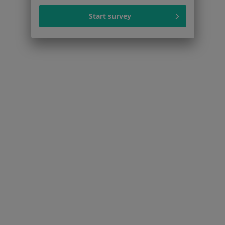
Strona Główna
Choroby
Nadciśnienie Tętnicze
Zmień mia
Start survey
Sanok
Zmień miasto
Serwis
Regulamin
Polityka prywatności pacjentów
Polityka prywatności profesjonalistów
Polityka prywatności dla profesjonalistów, których
dane pozyskaliśmy samodzielnie
Polityka cookies
Jak działają wyniki wyszukiwania
Dostępność
O nas
Praca
Rekrutujemy!