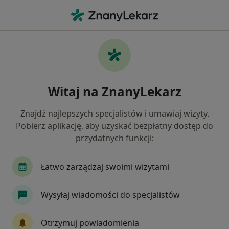
Me
Nadciśnienie Tętnicze • Sanok, podkarpackie
Filtry
• 1
Ubezpieczenie
Map
Nadciśnienie tętnicze specjaliści w Sanoku
Witaj na ZnanyLekarz
Jak działają wyniki wyszukiwania
Znajdź najlepszych specjalistów i umawiaj wizyty.
Pobierz aplikację, aby uzyskać bezpłatny dostęp do
Jakiego specjalisty szukasz?
przydatnych funkcji:
Internista
Kardiolog
Dietetyk
Alergo
Łatwo zarządzaj swoimi wizytami
Wysyłaj wiadomości do specjalistów
Otrzymuj powiadomienia