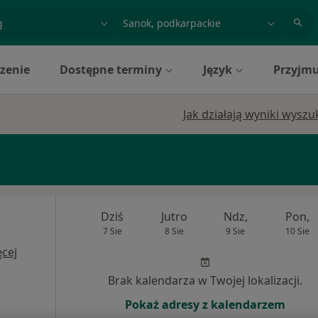
acja, badanie lub nazwisko
miasto lub dzielnica
zenie
Dostępne terminy
Język
Przyjmu
Jak działają wyniki wysz
Dziś
Jutro
Ndz,
Pon,
7 Sie
8 Sie
9 Sie
10 Sie
cej
Brak kalendarza w Twojej lokalizacji.
Pokaż adresy z kalendarzem