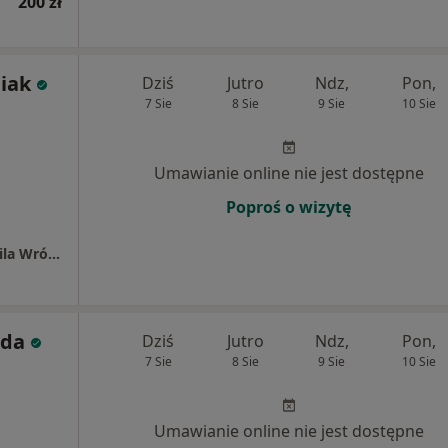
200 zł
iak
Dziś
Jutro
Ndz,
Pon,
7 Sie
8 Sie
9 Sie
10 Sie
Umawianie online nie jest dostępne
Poproś o wizytę
Specjalistyczny Gabinet Kardiologiczny Kamila Wrótniak
ada
Dziś
Jutro
Ndz,
Pon,
7 Sie
8 Sie
9 Sie
10 Sie
Umawianie online nie jest dostępne