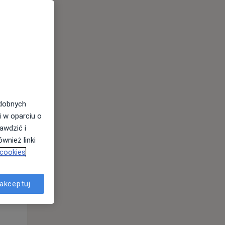
Wt,
Śr,
Czw,
11 Sie
12 Sie
13 Sie
odobnych
i w oparciu o
awdzić i
wnież linki
 cookies
akceptuj
Wt,
Śr,
Czw,
11 Sie
12 Sie
13 Sie