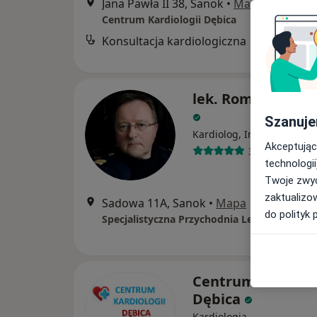
Jana Pawła II 38, Sanok
•
Mapa
Centrum Kardiologii Dębica
Konsultacja kardiologiczna
B
lek. Roman Jacek
Szanuje
·
Wię
Kardiolog, Internista
Akceptując
31 opinii
technologii
Twoje zwyc
zaktualizo
Sadowa 11A, Sanok
•
Mapa
do polityk 
Centrum Kardiolo
Dębica
Kardiologia