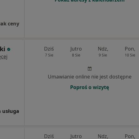
rak ceny
ki
Dziś
Jutro
Ndz,
Pon,
7 Sie
8 Sie
9 Sie
10 Sie
cej
Umawianie online nie jest dostępne
Poproś o wizytę
 usługa
Dziś
Jutro
Ndz,
Pon,