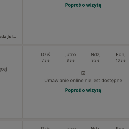
Poproś o wizytę
Gabinet Internistyczno-Kardiologiczny Biesiada Jolanta
Dziś
Jutro
Ndz,
Pon,
7 Sie
8 Sie
9 Sie
10 Sie
cej
Umawianie online nie jest dostępne
Poproś o wizytę
a
Dziś
Jutro
Ndz,
Pon,