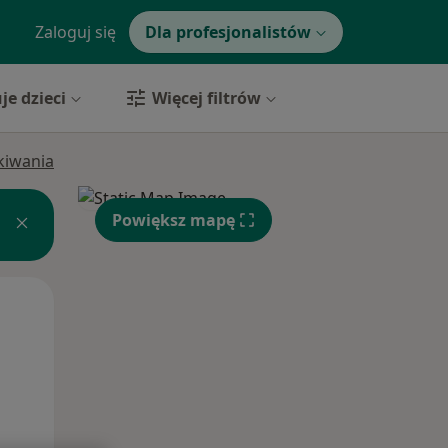
Zaloguj się
Dla profesjonalistów
je dzieci
Więcej filtrów
ukiwania
Powiększ mapę
Wt,
Śr,
Czw,
11 Sie
12 Sie
13 Sie