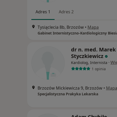
Adres 1
Adres 2
Tysiąclecia 8b, Brzozów
•
Mapa
dr n. med. Marek
Styczkiewicz
·
Wię
Kardiolog, Internista
1 opinia
Brzozów Mickiewicza 9, Brzozów
•
Map
Specjalistyczna Prakyka Lekarska
Adam Chybiło