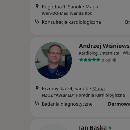
Pogodna 1, Sanok
•
Mapa
Wan-DO-Med Wanda Kot
Konsultacja kardiologiczna
B
Andrzej Wiśniews
·
Wię
Kardiolog, Internista
8 opinii
Przemyska 24, Sanok
•
Mapa
NZOZ "AWIMED" Poradnia Kardiologiczna
Badania diagnostyczne
Darmowa
Jan Baska