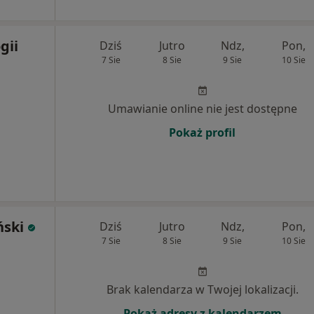
gii
Dziś
Jutro
Ndz,
Pon,
7 Sie
8 Sie
9 Sie
10 Sie
Umawianie online nie jest dostępne
Pokaż profil
ński
Dziś
Jutro
Ndz,
Pon,
7 Sie
8 Sie
9 Sie
10 Sie
Brak kalendarza w Twojej lokalizacji.
Pokaż adresy z kalendarzem