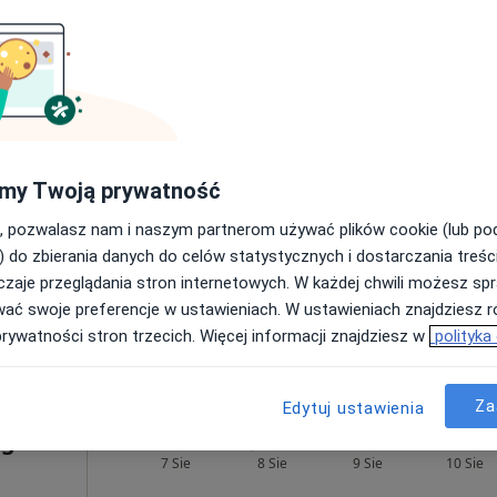
rak ceny
 Grzyb
Dziś
Jutro
Ndz,
Pon,
7 Sie
8 Sie
9 Sie
10 Sie
my Twoją prywatność
cej
, pozwalasz nam i naszym partnerom używać plików cookie (lub p
Umawianie online nie jest dostępne
) do zbierania danych do celów statystycznych i dostarczania treśc
zaje przeglądania stron internetowych. W każdej chwili możesz spr
Poproś o wizytę
wać swoje preferencje w ustawieniach. W ustawieniach znajdziesz ró
prywatności stron trzecich. Więcej informacji znajdziesz w
polityka
Specjalistyczna Przychodnia Lekarska spółki cywilnej Sanmed w Sanoku
Za
Edytuj ustawienia
gii
Dziś
Jutro
Ndz,
Pon,
7 Sie
8 Sie
9 Sie
10 Sie