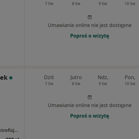
7 Sie
8 Sie
9 Sie
10 Sie
Umawianie online nie jest dostępne
Poproś o wizytę
zek
Dziś
Jutro
Ndz,
Pon,
7 Sie
8 Sie
9 Sie
10 Sie
Umawianie online nie jest dostępne
Poproś o wizytę
PANACEUM-MED Sp. z o.o. - Konsultacje Elektrofizjologiczne