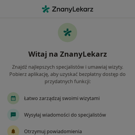
Me
Cukrzyca Typu 2 • Sanok, podkarpackie
Filtry
• 1
Ubezpieczenie
Map
Cukrzyca typu 2 specjaliści w Sanoku
Witaj na ZnanyLekarz
Jak działają wyniki wyszukiwania
Znajdź najlepszych specjalistów i umawiaj wizyty.
Pobierz aplikację, aby uzyskać bezpłatny dostęp do
Jakiego specjalisty szukasz?
przydatnych funkcji:
Internista
Dietetyk
Kardiolog
Alergo
Łatwo zarządzaj swoimi wizytami
Wysyłaj wiadomości do specjalistów
Otrzymuj powiadomienia