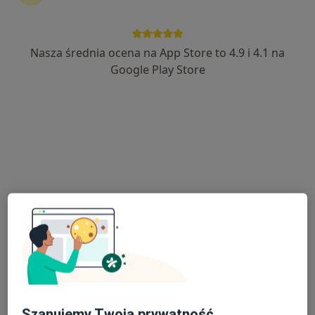
Nasza średnia ocena na App Store to 4.9 i 4.1 na
mgr Angelika Sowa
Google Play Store
·
Więcej
Dietetyk
193 opinie
Adres
Online
Zdrojowa 54/4, Brzozów
•
Mapa
Sowa Dietetyk mgr Angelika Sowa
Konsultacja dietetyczna (pierwsza wizyta)
150 zł
Specjalista nie oferuje umawiania online pod tym adresem.
Poproś o wizytę
Szanujemy Twoją prywatność