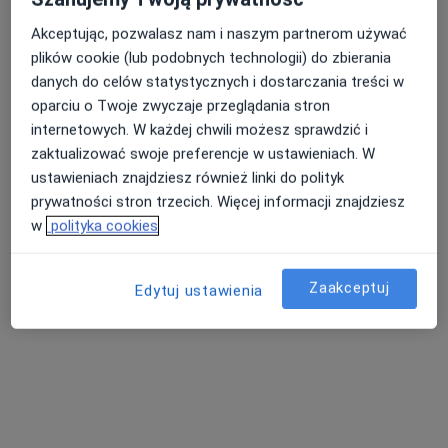
Akceptując, pozwalasz nam i naszym partnerom używać
plików cookie (lub podobnych technologii) do zbierania
danych do celów statystycznych i dostarczania treści w
oparciu o Twoje zwyczaje przeglądania stron
internetowych. W każdej chwili możesz sprawdzić i
Skupienie na pacjencie
zaktualizować swoje preferencje w ustawieniach. W
lek. Roman Jacek Grzyb
ustawieniach znajdziesz również linki do polityk
·
Więcej
Internista, Kardiolog
prywatności stron trzecich. Więcej informacji znajdziesz
31 opinii
w
polityka cookies
Sadowa 11A, Sanok
•
Mapa
Specjalistyczna Przychodnia Lekarska spółki cywilnej Sanmed w Sanoku
Zaakceptuj
Edytuj ustawienia
Konsultacja internistyczna
Brak ceny
Specjalista nie oferuje umawiania online pod tym adresem.
Poproś o wizytę