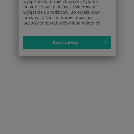
wyłącznie w formie zbiorczej. Pytania
Cennik
dotyczące nastolatków są skierowane
Dla lekarzy
wyłącznie do rodziców lub opiekunów
Dla placówek medycznych
prawnych. Nie zbieramy informacji
bezpośrednio od osób niepełnoletnich.
Noa Notes
nowość
Baza wiedzy
Centrum Pomocy dla Specjalisty
Start survey
Kontakt
ZnanyLekarz - Strona główna
ZnanyLekarz Sp. z o.o.
ul. Kolejowa 5/7
01-217 Warszawa, Polska
NIP: ⁠7010224868
KRS: ⁠0000347997
REGON: ⁠142276657
Sąd Rejonowy dla m.st. Warszawy w Warszawie XII
Wydział Gospodarczy KRS