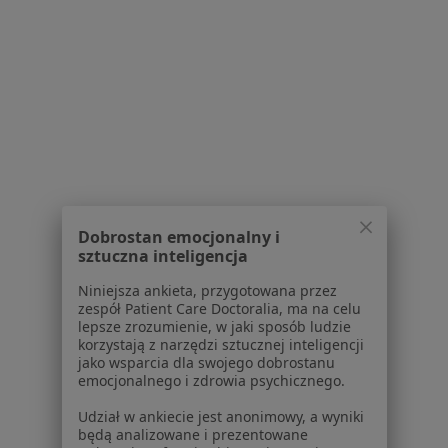
Dostępność
O nas
Praca
Rekrutujemy!
Partnerzy
Centrum prasowe
Kontakt
Dla pacjentów
Lekarze
Placówki medyczne
Dobrostan emocjonalny i
sztuczna inteligencja
Pytania i odpowiedzi
Usługi i zabiegi
Niniejsza ankieta, przygotowana przez
Choroby
zespół Patient Care Doctoralia, ma na celu
lepsze zrozumienie, w jaki sposób ludzie
Pomoc
korzystają z narzędzi sztucznej inteligencji
Aplikacje mobilne
jako wsparcia dla swojego dobrostanu
Blog dla pacjentów
emocjonalnego i zdrowia psychicznego.
Udział w ankiecie jest anonimowy, a wyniki
Dla profesjonalistów
będą analizowane i prezentowane