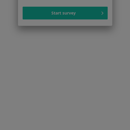
Nadciśnienie tętnicze w Gdańsku
Start survey
Cukrzyca w Gdańsku
Otyłość w Gdańsku
Niedoczynność tarczycy w Gdańsku
Choroby tarczycy w Gdańsku
Więcej (15)
Więcej w kategorii: Schorzenia w Gdańsku
Choroba Leśniowskiego-Crohna Specjaliści W Gdańsku
Serwis