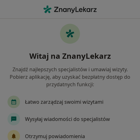
Me
Choroba Leśniowskiego-Crohna • Gdańsk, pomorskie
Filtry
• 1
Ubezpieczenie
Map
Choroba Leśniowskiego-Crohna specjaliści w
Witaj na ZnanyLekarz
Gdańsku
Jak działają wyniki wyszukiwania
Znajdź najlepszych specjalistów i umawiaj wizyty.
Pobierz aplikację, aby uzyskać bezpłatny dostęp do
przydatnych funkcji:
Jakiego specjalisty szukasz?
Gastrolog
Dietetyk
Internista
Łatwo zarządzaj swoimi wizytami
Chirurg
Ginekolog
Zobacz więcej
Wysyłaj wiadomości do specjalistów
Otrzymuj powiadomienia