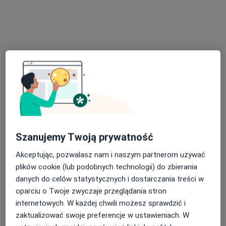
Marszałka Ferdynanda Focha 7, Gdańsk
•
Mapa
Poradnie Dietetyczne Przyjazny Dietetyk
Konsultacja dietetyczna
od 200 zł
Specjalista nie oferuje umawiania online pod tym adresem.
Poproś o wizytę
Szanujemy Twoją prywatność
Akceptując, pozwalasz nam i naszym partnerom używać
plików cookie (lub podobnych technologii) do zbierania
danych do celów statystycznych i dostarczania treści w
oparciu o Twoje zwyczaje przeglądania stron
Bezpieczne płatności
internetowych. W każdej chwili możesz sprawdzić i
lek. Joanna Izabela Graczyk
zaktualizować swoje preferencje w ustawieniach. W
·
Więcej
Gastrolog