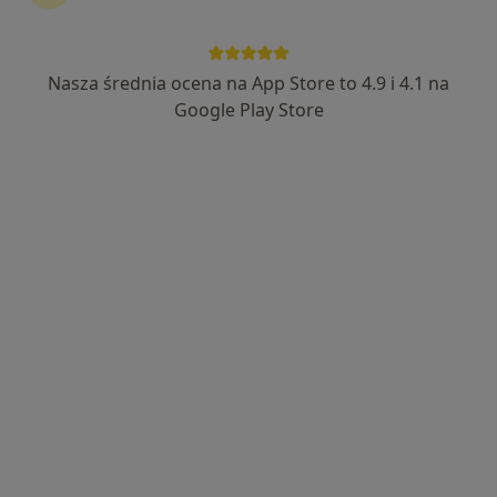
Nasza średnia ocena na App Store to 4.9 i 4.1 na
Google Play Store
Bezpieczne płatności
mgr Beata Ossowska–Dorosz
·
Więcej
Dietetyk
23 opinie
Adres
Online 1
Online 2
Do Studzienki 63, Gdańsk
•
Mapa
Dietetyk Kliniczny, Psychodietetyk Beata Ossowska-Dorosz
Konsultacja bariatryczna
250 zł
Specjalista nie oferuje umawiania online pod tym adresem.