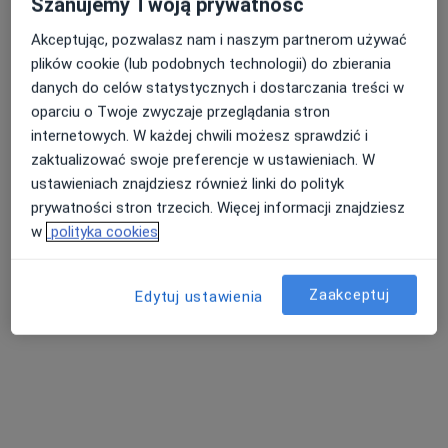
Szanujemy Twoją prywatność
Pokaż profil
Akceptując, pozwalasz nam i naszym partnerom używać
plików cookie (lub podobnych technologii) do zbierania
danych do celów statystycznych i dostarczania treści w
oparciu o Twoje zwyczaje przeglądania stron
internetowych. W każdej chwili możesz sprawdzić i
zaktualizować swoje preferencje w ustawieniach. W
ustawieniach znajdziesz również linki do polityk
prywatności stron trzecich. Więcej informacji znajdziesz
w
polityka cookies
MB Medic
·
Więcej
Ortopedia, Neurologia, Endokrynologia
Zaakceptuj
Edytuj ustawienia
764 opinie
Lotnicza 86, Banino
•
Mapa
Konsultacja psychologiczna
170 zł
Pokaż więcej usług