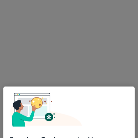
Mediss Medical Clinic
·
Więcej
Medycyna estetyczna, Ginekologia, Endokrynologia
1288 opinii
Lotnicza 31, Banino
•
Mapa
Konsultacja endokrynologiczna
240 zł
Pokaż więcej usług
lek. Adam
lek. Katarzyna Kocyk
lek. Łukasz
Blumensztajn
endokrynolog
Moszyński
urolog
chirurg dziecięcy
Brak dostępnych specjalistów z wolnymi terminami w tym centrum medycznym.