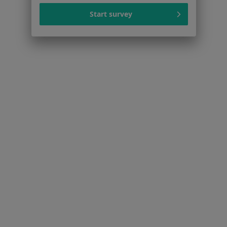
Centrum prasowe
Kontakt
Start survey
Dla pacjentów
Lekarze
Placówki medyczne
Pytania i odpowiedzi
Usługi i zabiegi
Choroby
Pomoc
Aplikacje mobilne
Blog dla pacjentów
Dla profesjonalistów
Cennik
Dla lekarzy
Dla placówek medycznych
Noa Notes
nowość
Baza wiedzy