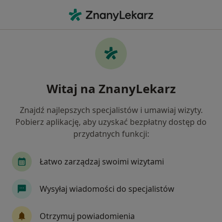
Me
Choroba Hashimoto • Kartuzy, pomorskie
Filtry
• 1
Ubezpieczenie
Map
Choroba Hashimoto specjaliści w Kartuzach
Witaj na ZnanyLekarz
Jak działają wyniki wyszukiwania
Znajdź najlepszych specjalistów i umawiaj wizyty.
Pobierz aplikację, aby uzyskać bezpłatny dostęp do
Jakiego specjalisty szukasz?
przydatnych funkcji:
Dietetyk
Endokrynolog
Dermatolog
Łatwo zarządzaj swoimi wizytami
Wysyłaj wiadomości do specjalistów
Otrzymuj powiadomienia