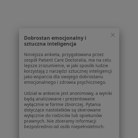
Kartuzy
Zmień miasto
Dobrostan emocjonalny i
sztuczna inteligencja
Serwis
Niniejsza ankieta, przygotowana przez
Regulamin
zespół Patient Care Doctoralia, ma na celu
Polityka prywatności pacjentów
lepsze zrozumienie, w jaki sposób ludzie
korzystają z narzędzi sztucznej inteligencji
Polityka prywatności profesjonalistów
jako wsparcia dla swojego dobrostanu
Polityka prywatności dla profesjonalistów, których
emocjonalnego i zdrowia psychicznego.
dane pozyskaliśmy samodzielnie
Udział w ankiecie jest anonimowy, a wyniki
Polityka cookies
będą analizowane i prezentowane
Jak działają wyniki wyszukiwania
wyłącznie w formie zbiorczej. Pytania
Dostępność
dotyczące nastolatków są skierowane
wyłącznie do rodziców lub opiekunów
O nas
prawnych. Nie zbieramy informacji
Praca
Rekrutujemy!
bezpośrednio od osób niepełnoletnich.
Partnerzy