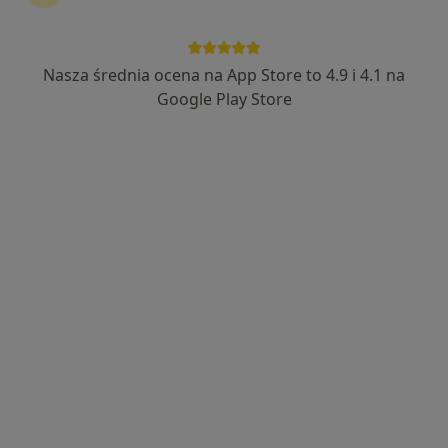
Nasza średnia ocena na App Store to 4.9 i 4.1 na
mgr Małgorzata Bellwon
Google Play Store
·
Więcej
Dietetyk
222 opinie
Adres
Online
Sokoła 6, Barniewice, Banino
•
Mapa
Slim Factory Banino, Barniewice
Konsultacja dietetyczna
250 zł
Specjalista nie oferuje umawiania online pod tym adresem.
Poproś o wizytę