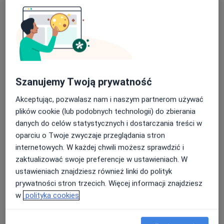
Konsultacja dermatologiczna
250 zł
Specjalista nie oferuje umawiania online pod tym adresem.
Poproś o wizytę
Szanujemy Twoją prywatność
Akceptując, pozwalasz nam i naszym partnerom używać
plików cookie (lub podobnych technologii) do zbierania
danych do celów statystycznych i dostarczania treści w
oparciu o Twoje zwyczaje przeglądania stron
internetowych. W każdej chwili możesz sprawdzić i
Mediss Medical Clinic
zaktualizować swoje preferencje w ustawieniach. W
·
Więcej
Medycyna estetyczna, Ginekologia, Endokrynologia
ustawieniach znajdziesz również linki do polityk
1280 opinii
prywatności stron trzecich. Więcej informacji znajdziesz
w
polityka cookies
Lotnicza 31, Banino
•
Mapa
Konsultacja endokrynologiczna
240 zł