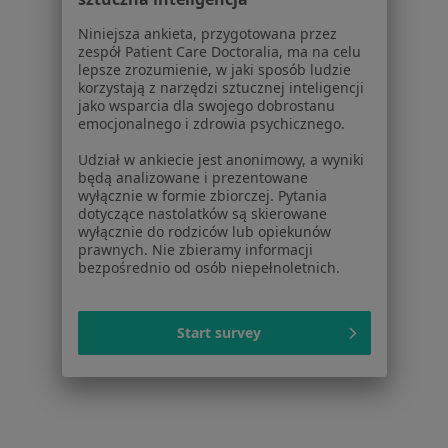
Blizny w Sopocie
Niniejsza ankieta, przygotowana przez
Blizny w Rumi
zespół Patient Care Doctoralia, ma na celu
lepsze zrozumienie, w jaki sposób ludzie
Blizny w Pruszczu Gdańskim
korzystają z narzędzi sztucznej inteligencji
jako wsparcia dla swojego dobrostanu
Więcej (12)
emocjonalnego i zdrowia psychicznego.
Więcej w kategorii: W pobliżu Kartuz
Udział w ankiecie jest anonimowy, a wyniki
Schorzenia w Kartuzach
będą analizowane i prezentowane
wyłącznie w formie zbiorczej. Pytania
Choroby chirurgiczne w Kartuzach
dotyczące nastolatków są skierowane
wyłącznie do rodziców lub opiekunów
Nowotwory skóry w Kartuzach
prawnych. Nie zbieramy informacji
bezpośrednio od osób niepełnoletnich.
Przepuklina w Kartuzach
Urazy w Kartuzach
Start survey
Zespół cieśni nadgarstka w Kartuzach
Więcej (15)
Więcej w kategorii: Schorzenia w Kartuzach