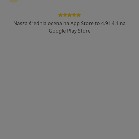
Nasza średnia ocena na App Store to 4.9 i 4.1 na
mgr Bartosz Szczepański
Google Play Store
·
Więcej
Fizjoterapeuta
111 opinii
Lotnicza 113, Banino
•
Mapa
Fizjoterapia Wasilewscy
Masaż leczniczy
160 zł
Specjalista nie oferuje umawiania online pod tym adresem.
Poproś o wizytę