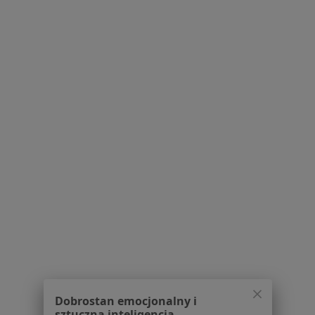
9 opinii
Pożarna 4, Żukowo
•
Mapa
SPZOZ
Konsultacja chirurgiczna
Brak ceny
Specjalista nie oferuje umawiania online pod tym adresem.
Poproś o wizytę
1
2
Powiązane wyszukiwania
W pobliżu Kartuz
Blizny w Gdańsku
Blizny w Gdyni
Dobrostan emocjonalny i
sztuczna inteligencja