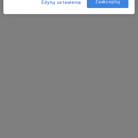
Pokaż więcej usług
Zaakceptuj
Edytuj ustawienia
lek. Adam
lek. Katarzyna Kocyk
lek. Łukasz
Blumensztajn
endokrynolog
Moszyński
urolog
chirurg dziecięcy
Brak dostępnych specjalistów z wolnymi terminami w tym centrum medycznym.
Pokaż profil
MB Medic