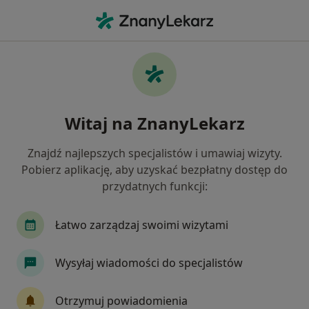
Me
Blizny • Kartuzy, pomorskie
Filtry
• 1
Ubezpieczenie
Map
Blizny specjaliści w Kartuzach
Witaj na ZnanyLekarz
Jak działają wyniki wyszukiwania
Znajdź najlepszych specjalistów i umawiaj wizyty.
Pobierz aplikację, aby uzyskać bezpłatny dostęp do
Jakiego specjalisty szukasz?
przydatnych funkcji:
Fizjoterapeuta
Dermatolog
Chirurg
Łatwo zarządzaj swoimi wizytami
Wysyłaj wiadomości do specjalistów
Otrzymuj powiadomienia