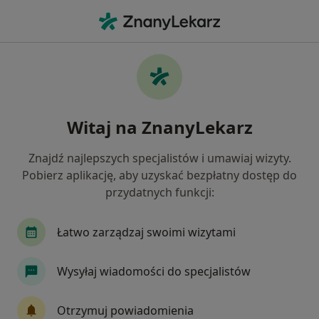
Me
Niewydolność Serca • Kartuzy, pomorskie
Filtry
• 1
Ubezpieczenie
Map
Niewydolność serca specjaliści w Kartuzach
Witaj na ZnanyLekarz
Jak działają wyniki wyszukiwania
Znajdź najlepszych specjalistów i umawiaj wizyty.
Pobierz aplikację, aby uzyskać bezpłatny dostęp do
Jakiego specjalisty szukasz?
przydatnych funkcji:
Kardiolog
Internista
Chirurg
Dermat
Łatwo zarządzaj swoimi wizytami
Wysyłaj wiadomości do specjalistów
Otrzymuj powiadomienia