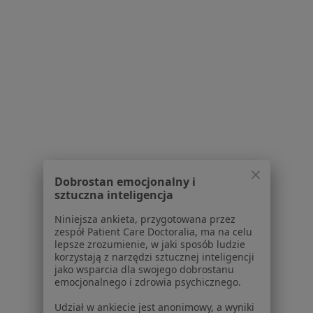
Polityka prywatności profesjonalistów
Polityka prywatności dla profesjonalistów, których
dane pozyskaliśmy samodzielnie
Polityka cookies
Jak działają wyniki wyszukiwania
Dostępność
O nas
Praca
Rekrutujemy!
Partnerzy
Centrum prasowe
Kontakt
Dobrostan emocjonalny i
sztuczna inteligencja
Dla pacjentów
Niniejsza ankieta, przygotowana przez
Lekarze
zespół Patient Care Doctoralia, ma na celu
Placówki medyczne
lepsze zrozumienie, w jaki sposób ludzie
Pytania i odpowiedzi
korzystają z narzędzi sztucznej inteligencji
jako wsparcia dla swojego dobrostanu
Usługi i zabiegi
emocjonalnego i zdrowia psychicznego.
Choroby
Pomoc
Udział w ankiecie jest anonimowy, a wyniki