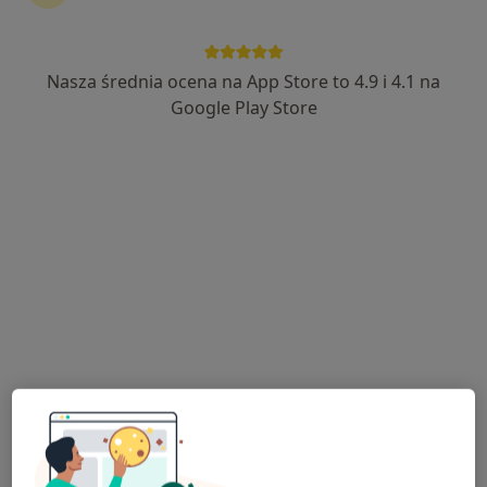
Nasza średnia ocena na App Store to 4.9 i 4.1 na
Mediss Medical Clinic
Google Play Store
·
Więcej
Medycyna estetyczna, Ginekologia, Endokrynologia
1288 opinii
Lotnicza 31, Banino
•
Mapa
Konsultacja endokrynologiczna
240 zł
Pokaż więcej usług
lek. Adam
lek. Katarzyna Kocyk
lek. Łukasz
Blumensztajn
endokrynolog
Moszyński
urolog
chirurg dziecięcy
Brak dostępnych specjalistów z wolnymi terminami w tym centrum medycznym.
Pokaż profil