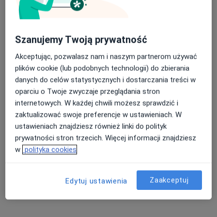
Szanujemy Twoją prywatność
Akceptując, pozwalasz nam i naszym partnerom używać
plików cookie (lub podobnych technologii) do zbierania
danych do celów statystycznych i dostarczania treści w
oparciu o Twoje zwyczaje przeglądania stron
lek. Wojciech Tomasz Zapaśnik
internetowych. W każdej chwili możesz sprawdzić i
·
Więcej
Kardiolog
zaktualizować swoje preferencje w ustawieniach. W
28 opinii
ustawieniach znajdziesz również linki do polityk
prywatności stron trzecich. Więcej informacji znajdziesz
Długa 2 Borowo, Kartuzy
•
Mapa
w
polityka cookies
Oktamed Clinic
Konsultacja kardiologiczna
Brak ceny
Zaakceptuj
Specjalista nie oferuje umawiania online pod tym adresem.
Edytuj ustawienia
Poproś o wizytę