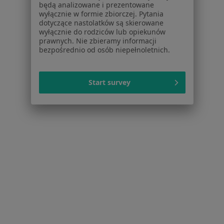
będą analizowane i prezentowane
Aplikacje mobilne
wyłącznie w formie zbiorczej. Pytania
Blog dla pacjentów
dotyczące nastolatków są skierowane
wyłącznie do rodziców lub opiekunów
Dla profesjonalistów
prawnych. Nie zbieramy informacji
bezpośrednio od osób niepełnoletnich.
Cennik
Dla lekarzy
Dla placówek medycznych
Start survey
Noa Notes
nowość
Baza wiedzy
Centrum Pomocy dla Specjalisty
Kontakt
ZnanyLekarz - Strona główna
ZnanyLekarz Sp. z o.o.
ul. Kolejowa 5/7
01-217 Warszawa, Polska
NIP: ⁠7010224868
KRS: ⁠0000347997