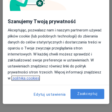
Szanujemy Twoją prywatność
Akceptując, pozwalasz nam i naszym partnerom używać
Fizjoterapeuta Movement
plików cookie (lub podobnych technologii) do zbierania
·
Więcej
Fizjoterapia, Osteopatia, Rehabilitacja medyczna
danych do celów statystycznych i dostarczania treści w
150 opinii
oparciu o Twoje zwyczaje przeglądania stron
internetowych. W każdej chwili możesz sprawdzić i
Marszałka Piłsudskiego 43/3 Szkoła Rodzenia Blisko, Kartuzy
•
Mapa
zaktualizować swoje preferencje w ustawieniach. W
Masaż kobiet w ciąży
180 zł
ustawieniach znajdziesz również linki do polityk
Pokaż więcej usług
prywatności stron trzecich. Więcej informacji znajdziesz
w
polityka cookies
mgr Roksana
Zaakceptuj
Edytuj ustawienia
Jędrzejczyk
fizjoterapeuta
Brak dostępnych specjalistów z wolnymi terminami w tym centrum medycznym.