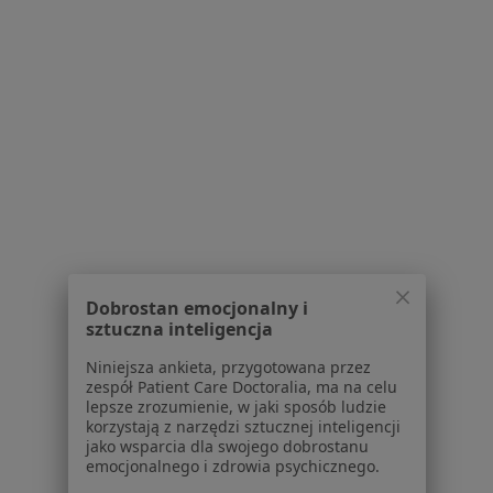
Polityka prywatności pacjentów
Polityka prywatności profesjonalistów
Polityka prywatności dla profesjonalistów, których
dane pozyskaliśmy samodzielnie
Polityka cookies
Jak działają wyniki wyszukiwania
Dostępność
O nas
Praca
Rekrutujemy!
Partnerzy
Centrum prasowe
Kontakt
Dobrostan emocjonalny i
sztuczna inteligencja
Dla pacjentów
Niniejsza ankieta, przygotowana przez
Lekarze
zespół Patient Care Doctoralia, ma na celu
Placówki medyczne
lepsze zrozumienie, w jaki sposób ludzie
korzystają z narzędzi sztucznej inteligencji
Pytania i odpowiedzi
jako wsparcia dla swojego dobrostanu
Usługi i zabiegi
emocjonalnego i zdrowia psychicznego.
Choroby