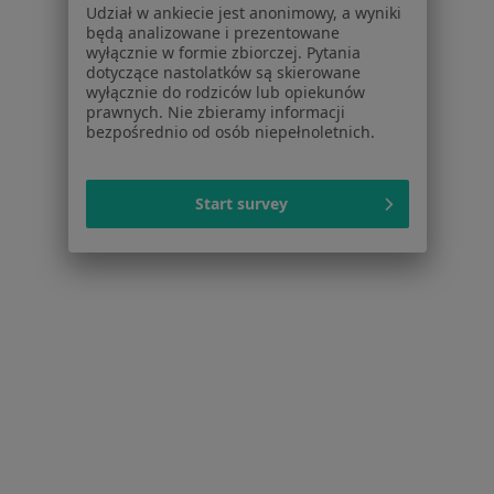
Udział w ankiecie jest anonimowy, a wyniki
Pomoc
będą analizowane i prezentowane
Aplikacje mobilne
wyłącznie w formie zbiorczej. Pytania
Blog dla pacjentów
dotyczące nastolatków są skierowane
wyłącznie do rodziców lub opiekunów
Dla profesjonalistów
prawnych. Nie zbieramy informacji
bezpośrednio od osób niepełnoletnich.
Cennik
Dla lekarzy
Dla placówek medycznych
Start survey
Noa Notes
nowość
Baza wiedzy
Centrum Pomocy dla Specjalisty
Kontakt
ZnanyLekarz - Strona główna
ZnanyLekarz Sp. z o.o.
ul. Kolejowa 5/7
01-217 Warszawa, Polska
NIP: ⁠7010224868