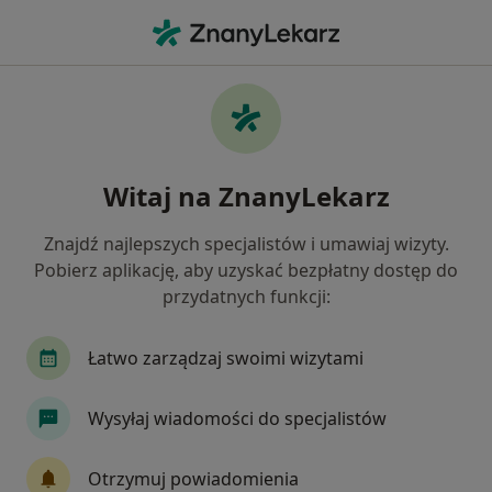
Me
Urazy • Kartuzy, pomorskie
Filtry
• 1
Mapa
Urazy specjaliści w Kartuzach
Witaj na ZnanyLekarz
Jak działają wyniki wyszukiwania
Znajdź najlepszych specjalistów i umawiaj wizyty.
Pobierz aplikację, aby uzyskać bezpłatny dostęp do
Jakiego specjalisty szukasz?
przydatnych funkcji:
Fizjoterapeuta
Chirurg
Ortopeda
De
Łatwo zarządzaj swoimi wizytami
Wysyłaj wiadomości do specjalistów
Otrzymuj powiadomienia