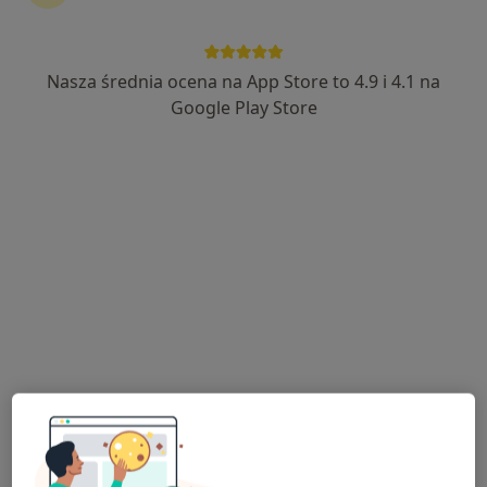
Nasza średnia ocena na App Store to 4.9 i 4.1 na
mgr Roksana Jędrzejczyk
Google Play Store
·
Więcej
Fizjoterapeuta
75 opinii
Adres
Online
Marszałka Piłsudskiego 43/3 Szkoła Rodzenia Blisko, Kartuzy
•
Mapa
Fizjoterapeuta Movement
Diagnostyka + Terapia Manualna + Igłoterapia
200 zł
Specjalista nie oferuje umawiania online pod tym adresem.
Poproś o wizytę