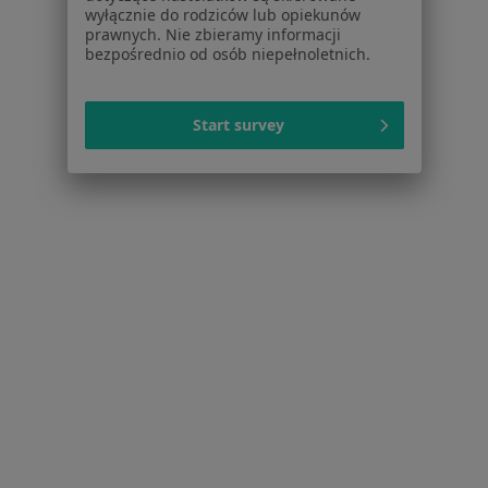
Pomoc
wyłącznie do rodziców lub opiekunów
prawnych. Nie zbieramy informacji
Aplikacje mobilne
bezpośrednio od osób niepełnoletnich.
Blog dla pacjentów
Dla profesjonalistów
Start survey
Cennik
Dla lekarzy
Dla placówek medycznych
Noa Notes
nowość
Baza wiedzy
Centrum Pomocy dla Specjalisty
Kontakt
ZnanyLekarz - Strona główna
ZnanyLekarz Sp. z o.o.
ul. Kolejowa 5/7
01-217 Warszawa, Polska
NIP: ⁠7010224868