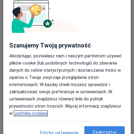
Szanujemy Twoją prywatność
Akceptując, pozwalasz nam i naszym partnerom używać
lek. Wojciech Tomasz Zapaśnik
plików cookie (lub podobnych technologii) do zbierania
·
Więcej
Kardiolog
danych do celów statystycznych i dostarczania treści w
28 opinii
oparciu o Twoje zwyczaje przeglądania stron
internetowych. W każdej chwili możesz sprawdzić i
Długa 2 Borowo, Kartuzy
•
Mapa
zaktualizować swoje preferencje w ustawieniach. W
Oktamed Clinic
ustawieniach znajdziesz również linki do polityk
Konsultacja kardiologiczna
Brak ceny
prywatności stron trzecich. Więcej informacji znajdziesz
Specjalista nie oferuje umawiania online pod tym adresem.
w
polityka cookies
Poproś o wizytę
Zaakceptuj
Edytuj ustawienia