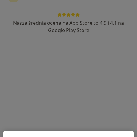
Nasza średnia ocena na App Store to 4.9 i 4.1 na
Mediss Medical Clinic
Google Play Store
·
Więcej
Medycyna estetyczna, Ginekologia, Endokrynologia
1287 opinii
Lotnicza 31, Banino
•
Mapa
Konsultacja endokrynologiczna
240 zł
Pokaż więcej usług
lek. Adam
lek. Katarzyna Kocyk
lek. Łukasz
Blumensztajn
endokrynolog
Moszyński
urolog
chirurg dziecięcy
Brak dostępnych specjalistów z wolnymi terminami w tym centrum medycznym.
Pokaż profil