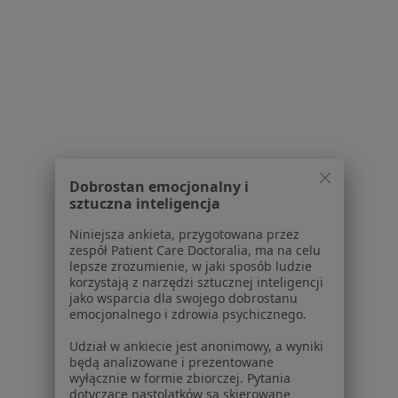
Polityka prywatności profesjonalistów
Polityka prywatności dla profesjonalistów, których
dane pozyskaliśmy samodzielnie
Polityka cookies
Jak działają wyniki wyszukiwania
Dostępność
O nas
Praca
Rekrutujemy!
Dobrostan emocjonalny i
Partnerzy
sztuczna inteligencja
Centrum prasowe
Kontakt
Niniejsza ankieta, przygotowana przez
zespół Patient Care Doctoralia, ma na celu
Dla pacjentów
lepsze zrozumienie, w jaki sposób ludzie
korzystają z narzędzi sztucznej inteligencji
jako wsparcia dla swojego dobrostanu
Lekarze
emocjonalnego i zdrowia psychicznego.
Placówki medyczne
Pytania i odpowiedzi
Udział w ankiecie jest anonimowy, a wyniki
będą analizowane i prezentowane
Usługi i zabiegi
wyłącznie w formie zbiorczej. Pytania
Choroby
dotyczące nastolatków są skierowane