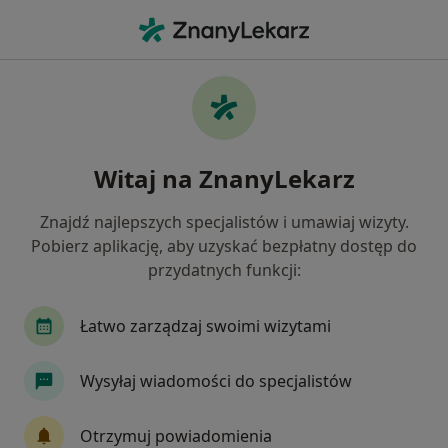
Me
Choroby Serca • Kartuzy, pomorskie
Filtry
• 1
Ubezpieczenie
Map
Choroby serca specjaliści w Kartuzach
Witaj na ZnanyLekarz
Jak działają wyniki wyszukiwania
Znajdź najlepszych specjalistów i umawiaj wizyty.
Pobierz aplikację, aby uzyskać bezpłatny dostęp do
Jakiego specjalisty szukasz?
przydatnych funkcji:
Kardiolog
Internista
Chirurg
Dermat
Łatwo zarządzaj swoimi wizytami
Wysyłaj wiadomości do specjalistów
Otrzymuj powiadomienia