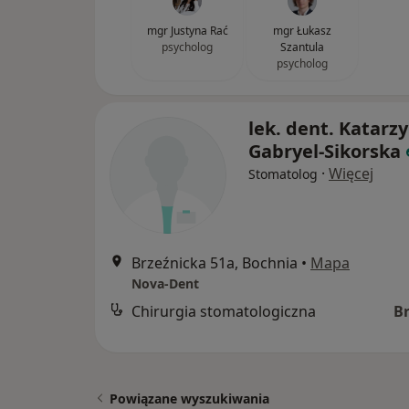
mgr Justyna Rać
mgr Łukasz
psycholog
Szantula
psycholog
lek. dent. Katarz
Gabryel-Sikorska
·
Więcej
Stomatolog
Brzeźnicka 51a, Bochnia
•
Mapa
Nova-Dent
Chirurgia stomatologiczna
B
Powiązane wyszukiwania