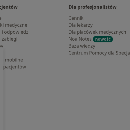
cjentów
Dla profesjonalistów
e
Cennik
ki medyczne
Dla lekarzy
a i odpowiedzi
Dla placówek medycznych
i zabiegi
Noa Notes
nowość
by
Baza wiedzy
Centrum Pomocy dla Specjal
cje mobilne
la pacjentów