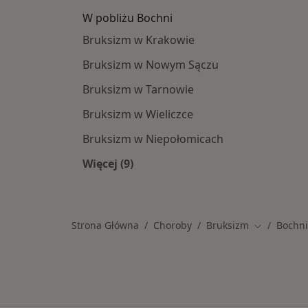
W pobliżu Bochni
Bruksizm w Krakowie
Bruksizm w Nowym Sączu
Bruksizm w Tarnowie
Bruksizm w Wieliczce
Bruksizm w Niepołomicach
Więcej (9)
Więcej w kategorii: W pobliżu Bochn
Strona Główna
Choroby
Bruksizm
Bochn
Zmień mias