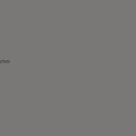
chni
 Schorzenia w Bochni