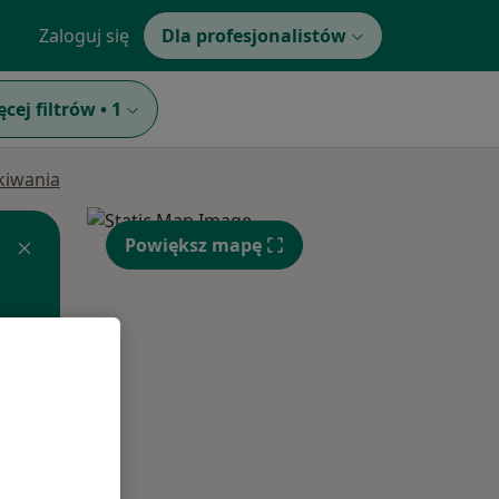
Zaloguj się
Dla profesjonalistów
ęcej filtrów
•
1
ukiwania
Powiększ mapę
Śr,
Czw,
Pt,
12 Sie
13 Sie
14 Sie