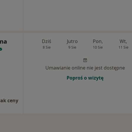
yna
Dziś
Jutro
Pon,
Wt,
8 Sie
9 Sie
10 Sie
11 Sie
Umawianie online nie jest dostępne
Poproś o wizytę
rak ceny