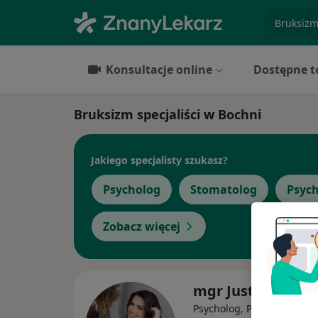
specjaliz
Konsultacje online
Dostępne t
Bruksizm specjaliści w Bochni
Jakiego specjalisty szukasz?
Psycholog
Stomatolog
Psyc
Zobacz więcej
mgr Justyna Rać
Psycholog, Psychoterapeu