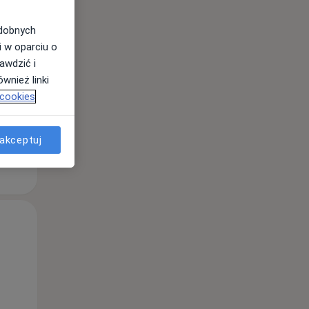
odobnych
i w oparciu o
awdzić i
wnież linki
 cookies
akceptuj
Śr,
Czw,
Pt,
12 Sie
13 Sie
14 Sie