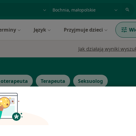
acja, badanie lub nazwisko
miasto lub dzielnica
erminy
Język
Przyjmuje dzieci
Wi
Jak działają wyniki wysz
hoterapeuta
Terapeuta
Seksuolog
Dziś
Jutro
Pon,
Wt,
8 Sie
9 Sie
10 Sie
11 Sie
ta