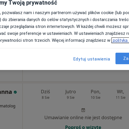
my Twoją prywatność
, pozwalasz nam i naszym partnerom używać plików cookie (lub p
Umawianie online nie jest dostępne
) do zbierania danych do celów statystycznych i dostarczania treśc
Poproś o wizytę
zaje przeglądania stron internetowych. W każdej chwili możesz spr
wać swoje preferencje w ustawieniach. W ustawieniach znajdziesz ró
prywatności stron trzecich. Więcej informacji znajdziesz w
polityka
•
Mapa
Za
Edytuj ustawienia
190 zł
anna
Dziś
Jutro
Pon,
Wt,
8 Sie
9 Sie
10 Sie
11 Sie
i
omatolog
Umawianie online nie jest dostępne
Poproś o wizytę