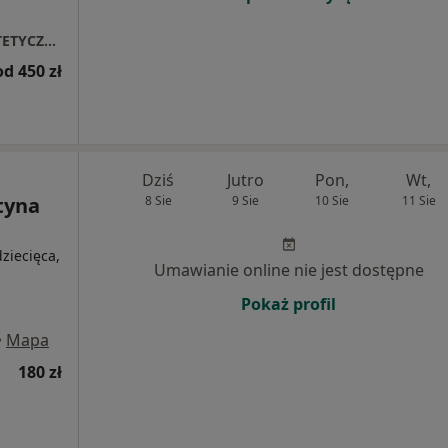
TOP-DENT STOMATOLOGIA I MEDYCYNA ESTETYCZNA
od 450 zł
Dziś
Jutro
Pon,
Wt,
tyna
8 Sie
9 Sie
10 Sie
11 Sie
ziecięca,
Umawianie online nie jest dostępne
Pokaż profil
•
Mapa
180 zł