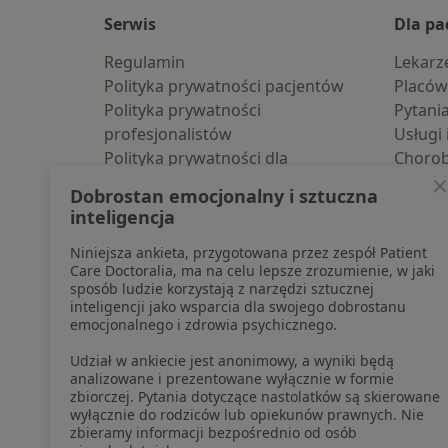
Serwis
Dla pa
Regulamin
Lekarz
Polityka prywatności pacjentów
Placów
Polityka prywatności
Pytani
profesjonalistów
Usługi 
Polityka prywatności dla
Choro
profesjonalistów, których dane
Pomoc
Dobrostan emocjonalny i sztuczna
pozyskaliśmy samodzielnie
Aplika
inteligencja
Polityka cookies
Blog d
Niniejsza ankieta, przygotowana przez zespół Patient
Jak działają wyniki wyszukiwania
Care Doctoralia, ma na celu lepsze zrozumienie, w jaki
Dostępność
sposób ludzie korzystają z narzędzi sztucznej
O nas
inteligencji jako wsparcia dla swojego dobrostanu
emocjonalnego i zdrowia psychicznego.
Praca
Rekrutujemy!
Partnerzy
Udział w ankiecie jest anonimowy, a wyniki będą
Centrum prasowe
analizowane i prezentowane wyłącznie w formie
zbiorczej. Pytania dotyczące nastolatków są skierowane
Kontakt
wyłącznie do rodziców lub opiekunów prawnych. Nie
zbieramy informacji bezpośrednio od osób