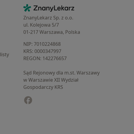
Kontakt
ZnanyLekarz - Strona główna
ZnanyLekarz Sp. z o.o.
ul. Kolejowa 5/7
01-217 Warszawa, Polska
NIP: ⁠7010224868
KRS: ⁠0000347997
isty
REGON: ⁠142276657
Sąd Rejonowy dla m.st. Warszawy
w Warszawie XII Wydział
Gospodarczy KRS
Facebook
otwiera się w nowej karcie