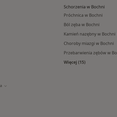
Schorzenia w Bochni
Próchnica w Bochni
Ból zęba w Bochni
Kamień nazębny w Bochni
Choroby miazgi w Bochni
Przebarwienia zębów w Bo
Więcej (15)
i
Więcej w kategorii:
ia
to
Zmień miasto