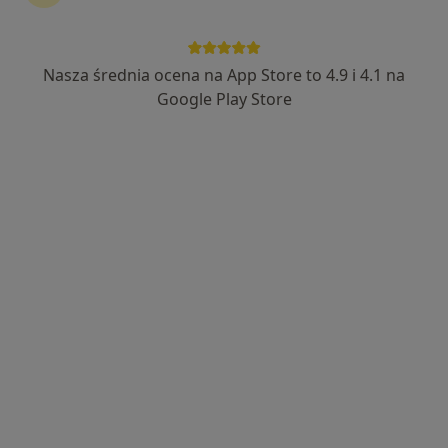
lek. Radosław Borek
Nasza średnia ocena na App Store to 4.9 i 4.1 na
Lekarz wykonujący zabiegi medycyny estetycznej,
Google Play Store
Ultrasonografista, W trakcie specjalizacji (Internista)
129 opinii
Adres
Online
Bartosza Głowackiego 49H, Brzesko
•
Mapa
Minimed Brzesko
Konsultacja lekarska
200 zł
Specjalista nie oferuje umawiania online pod tym adresem.
Poproś o wizytę
Dostępni specjaliści