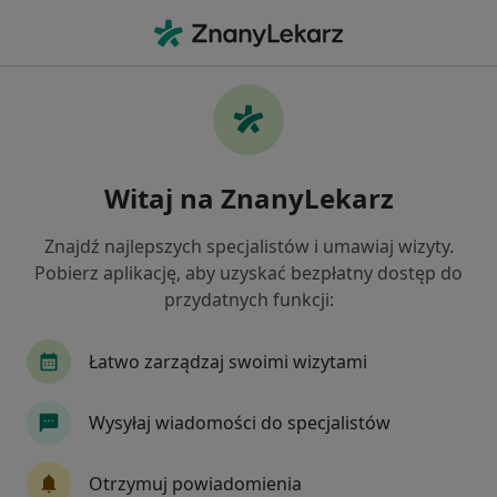
Me
Lekarz Wykonujący Zabiegi Medycyny Estetycznej • Brzesko, małopolskie
Filtry
Ubezpieczenie
Mapa
Polecani lekarze wykonujący zabiegi
Witaj na ZnanyLekarz
medycyny estetycznej w Brzesku
Jak działają wyniki wyszukiwania
Znajdź najlepszych specjalistów i umawiaj wizyty.
Pobierz aplikację, aby uzyskać bezpłatny dostęp do
przydatnych funkcji:
Wybierz swoje ubezpieczenie
Łatwo zarządzaj swoimi wizytami
Wysyłaj wiadomości do specjalistów
Otrzymuj powiadomienia