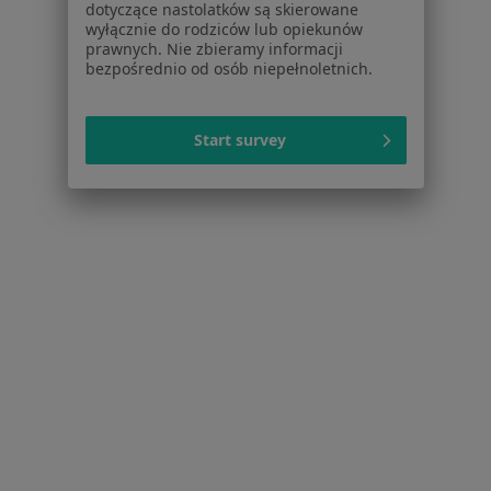
dotyczące nastolatków są skierowane
Dla pacjentów
wyłącznie do rodziców lub opiekunów
prawnych. Nie zbieramy informacji
bezpośrednio od osób niepełnoletnich.
Lekarze
Placówki medyczne
Pytania i odpowiedzi
Start survey
Usługi i zabiegi
Choroby
Pomoc
Aplikacje mobilne
Blog dla pacjentów
Dla profesjonalistów
Cennik
Dla lekarzy
Dla placówek medycznych
Noa Notes
nowość
Baza wiedzy
Centrum Pomocy dla Specjalisty