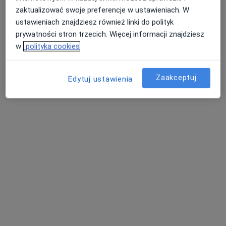
zaktualizować swoje preferencje w ustawieniach. W
Specjalista nie oferuje umawiania online pod tym adresem.
ustawieniach znajdziesz również linki do polityk
prywatności stron trzecich. Więcej informacji znajdziesz
Poproś o wizytę
w
polityka cookies
Zaakceptuj
Edytuj ustawienia
dr n. med. Kamila Migacz-Gruszka
Lekarz wykonujący zabiegi medycyny estetycznej,
·
Więcej
Dermatolog, Dermatolog dziecięcy
156 opinii
Sądecka 5/1, Bochnia
•
Mapa
Sądecka Clinic