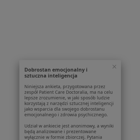
Serwis
Regulamin
Polityka prywatności pacjentów
Polityka prywatności profesjonalistów
Polityka prywatności dla profesjonalistów, których
Dobrostan emocjonalny i
sztuczna inteligencja
dane pozyskaliśmy samodzielnie
Polityka cookies
Niniejsza ankieta, przygotowana przez
Jak działają wyniki wyszukiwania
zespół Patient Care Doctoralia, ma na celu
lepsze zrozumienie, w jaki sposób ludzie
Dostępność
korzystają z narzędzi sztucznej inteligencji
O nas
jako wsparcia dla swojego dobrostanu
Praca
Rekrutujemy!
emocjonalnego i zdrowia psychicznego.
Partnerzy
Udział w ankiecie jest anonimowy, a wyniki
Centrum prasowe
będą analizowane i prezentowane
Kontakt
wyłącznie w formie zbiorczej. Pytania