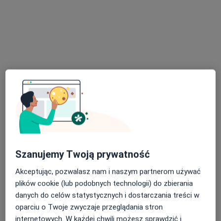
Specjaliści znajdują się poza Brzesko, małopolskie, w
obszarach bliskich Twojemu wyszukiwaniu.
Bezpieczne płatności
lek. Monika Bazgier
Lekarz wykonujący zabiegi medycyny estetycznej, W trakcie
Szanujemy Twoją prywatność
·
Więcej
specjalizacji (Diabetolog)
Akceptując, pozwalasz nam i naszym partnerom używać
20 opinii
plików cookie (lub podobnych technologii) do zbierania
Krasińskiego 24, Bochnia
•
Mapa
danych do celów statystycznych i dostarczania treści w
Centrum Medyczne SPICHLERZ
oparciu o Twoje zwyczaje przeglądania stron
Biostymulatory tkankowe
od 1 000 zł
internetowych. W każdej chwili możesz sprawdzić i