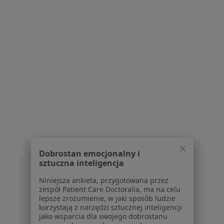
Dla pacjentów
Lekarze
Placówki medyczne
Pytania i odpowiedzi
Usługi i zabiegi
Choroby
Pomoc
Aplikacje mobilne
Blog dla pacjentów
Dla profesjonalistów
Cennik
Dobrostan emocjonalny i
Dla lekarzy
sztuczna inteligencja
Dla placówek medycznych
Niniejsza ankieta, przygotowana przez
Noa Notes
nowość
zespół Patient Care Doctoralia, ma na celu
Baza wiedzy
lepsze zrozumienie, w jaki sposób ludzie
korzystają z narzędzi sztucznej inteligencji
Centrum Pomocy dla Specjalisty
jako wsparcia dla swojego dobrostanu