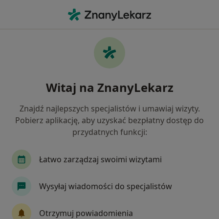
Me
Bruksizm • Kazimierza Wielka, świętokrzyskie
Filtry
• 1
Mapa
Bruksizm specjaliści w Kazimierzy Wielkiej
Witaj na ZnanyLekarz
Jak działają wyniki wyszukiwania
Znajdź najlepszych specjalistów i umawiaj wizyty.
Pobierz aplikację, aby uzyskać bezpłatny dostęp do
Jakiego specjalisty szukasz?
przydatnych funkcji:
Stomatolog
Lekarz wykonujący zabiegi medyc
Łatwo zarządzaj swoimi wizytami
Wysyłaj wiadomości do specjalistów
Otrzymuj powiadomienia