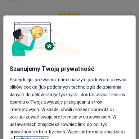
Nasza średnia ocena na App Store to 4.9 i 4.1 na
lek. Aleksandra Olejarska
Google Play Store
·
Więcej
Lekarz wykonujący zabiegi medycyny estetycznej
41 opinii
podporucznika Sokoła, Skalbmierz
•
Mapa
Olejarska Estetica
Konsultacja chirurgiczna
200 zł
Szanujemy Twoją prywatność
Specjalista nie oferuje umawiania online pod tym adresem.
Akceptując, pozwalasz nam i naszym partnerom używać
plików cookie (lub podobnych technologii) do zbierania
Poproś o wizytę
danych do celów statystycznych i dostarczania treści w
oparciu o Twoje zwyczaje przeglądania stron
internetowych. W każdej chwili możesz sprawdzić i
zaktualizować swoje preferencje w ustawieniach. W
ustawieniach znajdziesz również linki do polityk
prywatności stron trzecich. Więcej informacji znajdziesz