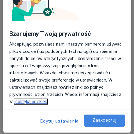
Jonakowska
stomatolog
higienistka/higienista
stomatolog
stomatologiczny
Zobacz wszystkich 10 specjalistów
Brak dostępnych specjalistów z wolnymi terminami w tym centrum medycznym.
Szanujemy Twoją prywatność
Akceptując, pozwalasz nam i naszym partnerom używać
Pokaż profil
plików cookie (lub podobnych technologii) do zbierania
danych do celów statystycznych i dostarczania treści w
oparciu o Twoje zwyczaje przeglądania stron
internetowych. W każdej chwili możesz sprawdzić i
zaktualizować swoje preferencje w ustawieniach. W
ustawieniach znajdziesz również linki do polityk
prywatności stron trzecich. Więcej informacji znajdziesz
w
polityka cookies
Przychodnia Krakowska
Zaakceptuj
·
Więcej
Edytuj ustawienia
Interna, Kardiologia, Medycyna rodzinna
1905 opinii