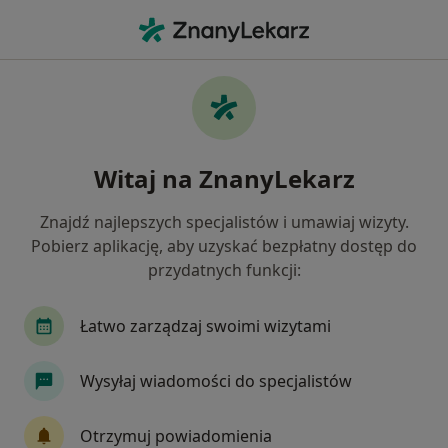
Me
Braki Zębowe • Skawina, małopolskie
Filtry
• 1
Ubezpieczenie
Map
Braki zębowe specjaliści w Skawinie
Witaj na ZnanyLekarz
Jak działają wyniki wyszukiwania
Znajdź najlepszych specjalistów i umawiaj wizyty.
Pobierz aplikację, aby uzyskać bezpłatny dostęp do
Jakiego specjalisty szukasz?
przydatnych funkcji:
Stomatolog
Protetyk stomatologiczny
Or
Łatwo zarządzaj swoimi wizytami
Wysyłaj wiadomości do specjalistów
Otrzymuj powiadomienia