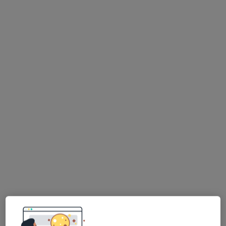
Bezpieczne płatności
MediSmile
Chirurgia stomatologiczna, Medycyna estetyczna, Ortodoncja
·
Więcej
73 opinie
Zawiła 65X, Kraków
•
Mapa
Konsultacja stomatologiczna
150 zł
Pokaż więcej usług
lek. dent. Weronika
lek. dent. Karolina
lic. Katarzyna Dudek-
Wójtowicz -
Kliś-Pogwizd
Michałkiewicz