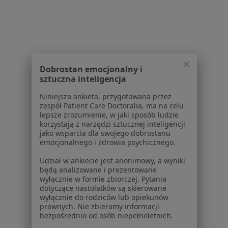
W pobliżu Skawiny
Braki zębowe w Krakowie
Braki zębowe w Jaworznie
Braki zębowe w Wieliczce
Dobrostan emocjonalny i
Braki zębowe w Myślenicach
sztuczna inteligencja
Braki zębowe w Zielonkach
Niniejsza ankieta, przygotowana przez
zespół Patient Care Doctoralia, ma na celu
Więcej (12)
lepsze zrozumienie, w jaki sposób ludzie
Więcej w kategorii: W pobliżu Skawiny
korzystają z narzędzi sztucznej inteligencji
jako wsparcia dla swojego dobrostanu
Schorzenia w Skawinie
emocjonalnego i zdrowia psychicznego.
Próchnica w Skawinie
Udział w ankiecie jest anonimowy, a wyniki
będą analizowane i prezentowane
Ból zęba w Skawinie
wyłącznie w formie zbiorczej. Pytania
dotyczące nastolatków są skierowane
Choroby miazgi w Skawinie
wyłącznie do rodziców lub opiekunów
prawnych. Nie zbieramy informacji
Kamień nazębny w Skawinie
bezpośrednio od osób niepełnoletnich.