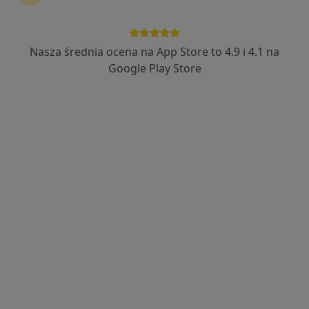
Nasza średnia ocena na App Store to 4.9 i 4.1 na
mgr Anna Małecka-Włoch
Google Play Store
·
Więcej
Fizjoterapeuta
326 opinii
Adres 1
Adres 2
Mickiewicza 8a, Olkusz
•
Mapa
An-Medic Gabinet Rehabilitacji i Masażu Leczniczego
Konsultacja fizjoterapeutyczna
250 zł
Specjalista nie oferuje umawiania online pod tym adresem.
Poproś o wizytę