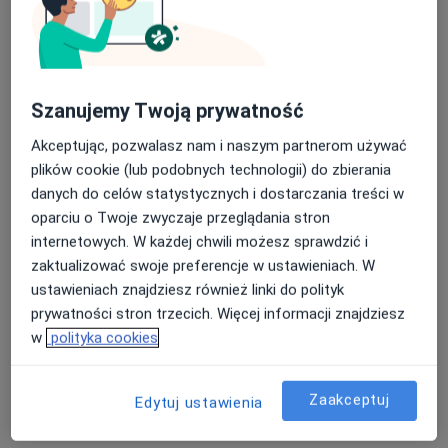
Szanujemy Twoją prywatność
lek. Aleksander Granicki
Akceptując, pozwalasz nam i naszym partnerom używać
·
Więcej
Neurochirurg, Neurolog
plików cookie (lub podobnych technologii) do zbierania
54 opinie
danych do celów statystycznych i dostarczania treści w
aleja 1000-lecia 16, Olkusz
•
Mapa
oparciu o Twoje zwyczaje przeglądania stron
INTER-MED OLKUSZ
internetowych. W każdej chwili możesz sprawdzić i
zaktualizować swoje preferencje w ustawieniach. W
Konsultacja neurochirurgiczna
400 zł
ustawieniach znajdziesz również linki do polityk
Specjalista nie oferuje umawiania online pod tym adresem.
prywatności stron trzecich. Więcej informacji znajdziesz
w
polityka cookies
Poproś o wizytę
Zaakceptuj
Edytuj ustawienia