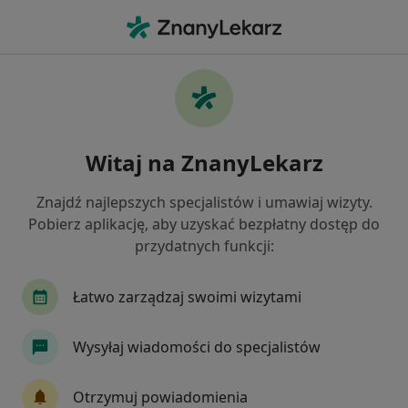
Me
Ból Pleców • Olkusz, małopolskie
Filtry
• 1
Ubezpieczenie
Map
Ból pleców specjaliści w Olkuszu
Witaj na ZnanyLekarz
Jak działają wyniki wyszukiwania
Znajdź najlepszych specjalistów i umawiaj wizyty.
Pobierz aplikację, aby uzyskać bezpłatny dostęp do
Jakiego specjalisty szukasz?
przydatnych funkcji:
Fizjoterapeuta
Neurolog
Ortopeda
N
Łatwo zarządzaj swoimi wizytami
Wysyłaj wiadomości do specjalistów
Otrzymuj powiadomienia