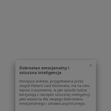
Ból w klatce piersiowej w Olkuszu
Zaburzenia rytmu serca w Olkuszu
Zawał serca w Olkuszu
Choroba niedokrwienna serca w Olkuszu
Więcej (15)
Więcej w kategorii: Schorzenia w Olkuszu
Strona Główna
Choroby
Ból Pleców
Olkusz
Zmień miasto
Zmień mi
Dobrostan emocjonalny i
sztuczna inteligencja
Niniejsza ankieta, przygotowana przez
zespół Patient Care Doctoralia, ma na celu
lepsze zrozumienie, w jaki sposób ludzie
korzystają z narzędzi sztucznej inteligencji
jako wsparcia dla swojego dobrostanu
Serwis
emocjonalnego i zdrowia psychicznego.
Regulamin