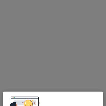
mgr Piotr Zgoda
Fizjoterapeuta
201 opinii
Króla Kazimierza Wielkiego 110, Olkusz
•
Mapa
Piotr Zgoda Gabinet Fizjoterapii
Konsultacja fizjoterapeutyczna
150 zł
Specjalista nie oferuje umawiania online pod tym adresem.
Poproś o wizytę