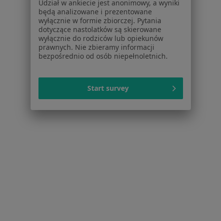
Udział w ankiecie jest anonimowy, a wyniki
Polityka prywatności pacjentów
będą analizowane i prezentowane
wyłącznie w formie zbiorczej. Pytania
Polityka prywatności profesjonalistów
dotyczące nastolatków są skierowane
Polityka prywatności dla profesjonalistów, których
wyłącznie do rodziców lub opiekunów
dane pozyskaliśmy samodzielnie
prawnych. Nie zbieramy informacji
bezpośrednio od osób niepełnoletnich.
Polityka cookies
Jak działają wyniki wyszukiwania
Dostępność
Start survey
O nas
Praca
Rekrutujemy!
Partnerzy
Centrum prasowe
Kontakt
Dla pacjentów
Lekarze
Placówki medyczne
Pytania i odpowiedzi
Usługi i zabiegi