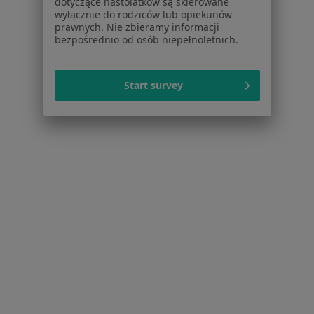
dotyczące nastolatków są skierowane
Dostępność
wyłącznie do rodziców lub opiekunów
prawnych. Nie zbieramy informacji
O nas
bezpośrednio od osób niepełnoletnich.
Praca
Rekrutujemy!
Partnerzy
Centrum prasowe
Start survey
Kontakt
Dla pacjentów
Lekarze
Placówki medyczne
Pytania i odpowiedzi
Usługi i zabiegi
Choroby
Pomoc
Aplikacje mobilne
Blog dla pacjentów
Dla profesjonalistów