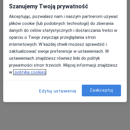
Szanujemy Twoją prywatność
Akceptując, pozwalasz nam i naszym partnerom używać
plików cookie (lub podobnych technologii) do zbierania
lek. Jakub Kamiński
danych do celów statystycznych i dostarczania treści w
Ortopeda
oparciu o Twoje zwyczaje przeglądania stron
24 opinie
internetowych. W każdej chwili możesz sprawdzić i
zaktualizować swoje preferencje w ustawieniach. W
Adres 1
Adres 2
ustawieniach znajdziesz również linki do polityk
prywatności stron trzecich. Więcej informacji znajdziesz
Jerzego 6, Bieruń
•
Mapa
w
polityka cookies
Galen-Ortopedia
Konsultacja ortopedyczna (kolejna wizyta)
Brak ceny
Zaakceptuj
Edytuj ustawienia
Specjalista nie oferuje umawiania online pod tym adresem.
Poproś o wizytę