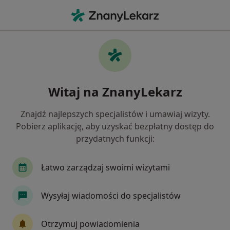
Me
Ból Pleców • Bieruń, śląskie
Filtry
• 1
Ubezpieczenie
Map
Ból pleców specjaliści w Bieruniu
Witaj na ZnanyLekarz
Jak działają wyniki wyszukiwania
Znajdź najlepszych specjalistów i umawiaj wizyty.
Pobierz aplikację, aby uzyskać bezpłatny dostęp do
Jakiego specjalisty szukasz?
przydatnych funkcji:
Ortopeda
Fizjoterapeuta
Endokrynolog
Łatwo zarządzaj swoimi wizytami
Wysyłaj wiadomości do specjalistów
Otrzymuj powiadomienia