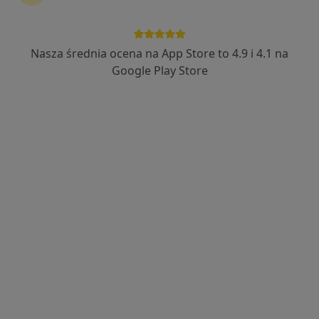
Nasza średnia ocena na App Store to 4.9 i 4.1 na
mgr Mateusz Saternus
Google Play Store
·
Więcej
Fizjoterapeuta
87 opinii
Aleksandra Fredry 6, Lędziny
•
Mapa
FizjoBalance - Mateusz Saternus
Konsultacja fizjoterapeutyczna
200 zł
Specjalista nie oferuje umawiania online pod tym adresem.
Poproś o wizytę