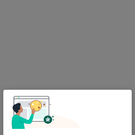
Bezpieczne płatności
mgr Krzysztof Wójcik
·
Więcej
Fizjoterapeuta
30 opinii
Jerzego 6, Bieruń
•
Mapa
Galen Rehabilitacja Sp. z o. o.
Konsultacja fizjoterapeutyczna (kolejna wizyta)
220 zł
Specjalista nie oferuje umawiania online pod tym adresem.
Poproś o wizytę