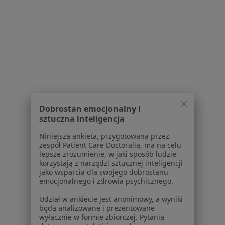
Więcej (5)
Więcej w kategorii: Schorzenia w Bieruniu
Ból Pleców Specjaliści W Bieruniu
Dobrostan emocjonalny i
sztuczna inteligencja
Serwis
Niniejsza ankieta, przygotowana przez
zespół Patient Care Doctoralia, ma na celu
Regulamin
lepsze zrozumienie, w jaki sposób ludzie
Polityka prywatności pacjentów
korzystają z narzędzi sztucznej inteligencji
jako wsparcia dla swojego dobrostanu
Polityka prywatności profesjonalistów
emocjonalnego i zdrowia psychicznego.
Polityka prywatności dla profesjonalistów, których
dane pozyskaliśmy samodzielnie
Udział w ankiecie jest anonimowy, a wyniki
będą analizowane i prezentowane
Polityka cookies
wyłącznie w formie zbiorczej. Pytania
Jak działają wyniki wyszukiwania