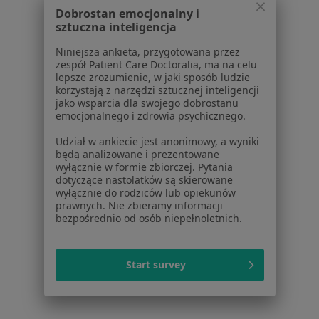
Dobrostan emocjonalny i
Lekarze
sztuczna inteligencja
Placówki medyczne
Niniejsza ankieta, przygotowana przez
Pytania i odpowiedzi
zespół Patient Care Doctoralia, ma na celu
Usługi i zabiegi
lepsze zrozumienie, w jaki sposób ludzie
korzystają z narzędzi sztucznej inteligencji
Choroby
jako wsparcia dla swojego dobrostanu
Pomoc
emocjonalnego i zdrowia psychicznego.
Aplikacje mobilne
Udział w ankiecie jest anonimowy, a wyniki
Blog dla pacjentów
będą analizowane i prezentowane
wyłącznie w formie zbiorczej. Pytania
Dla profesjonalistów
dotyczące nastolatków są skierowane
wyłącznie do rodziców lub opiekunów
Cennik
prawnych. Nie zbieramy informacji
Dla lekarzy
bezpośrednio od osób niepełnoletnich.
Dla placówek medycznych
Noa Notes
nowość
Start survey
Baza wiedzy
Centrum Pomocy dla Specjalisty
Kontakt