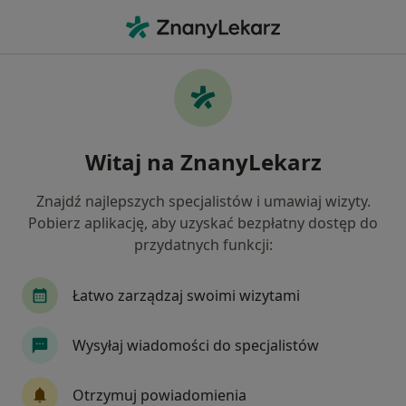
Me
Ból Biodra • Ciechanów, mazowieckie
Filtry
• 1
Ubezpieczenie
Map
Ból biodra specjaliści w Ciechanowie
Witaj na ZnanyLekarz
Jak działają wyniki wyszukiwania
Znajdź najlepszych specjalistów i umawiaj wizyty.
Pobierz aplikację, aby uzyskać bezpłatny dostęp do
Jakiego specjalisty szukasz?
przydatnych funkcji:
Fizjoterapeuta
Neurochirurg
Ortopeda
Łatwo zarządzaj swoimi wizytami
Wysyłaj wiadomości do specjalistów
Otrzymuj powiadomienia