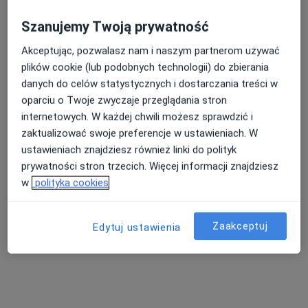
Szanujemy Twoją prywatność
Akceptując, pozwalasz nam i naszym partnerom używać
plików cookie (lub podobnych technologii) do zbierania
lek. Arkadiusz Wilk
danych do celów statystycznych i dostarczania treści w
·
Więcej
Neurochirurg
oparciu o Twoje zwyczaje przeglądania stron
91 opinii
internetowych. W każdej chwili możesz sprawdzić i
Narutowicza 20, Ciechanów
•
Mapa
zaktualizować swoje preferencje w ustawieniach. W
Niepubliczny Zakład Opieki Zdrowotnej ESKULAP Centrum Medyczne w Ciechanowie
ustawieniach znajdziesz również linki do polityk
Konsultacja neurochirurgiczna
Brak ceny
prywatności stron trzecich. Więcej informacji znajdziesz
w
polityka cookies
Specjalista nie oferuje umawiania online pod tym adresem.
Poproś o wizytę
Zaakceptuj
Edytuj ustawienia