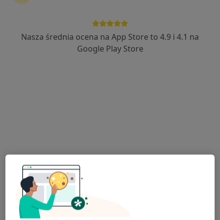
Nasza średnia ocena na App Store to 4.9 i 4.1 na
dr n. med. Tomasz Poboży
Google Play Store
·
Więcej
Ortopeda
68 opinii
Adres
Online
Armii Krajowej 18 A, Ciechanów
•
Mapa
Arnica
Specjalista nie oferuje umawiania online pod tym adresem.
Poproś o wizytę