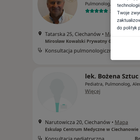
·
W
Pulmonolog, Internista
technologii
30 opinii
Twoje zwyc
zaktualizo
do polityk 
Tatarska 25, Ciechanów
•
Mapa
Mirosław Kowalski Prywatny Gabinet Lekar
Konsultacja pulmonologiczna
B
lek. Bożena Sztuc
Pediatra, Pulmonolog, Ale
Więcej
Narutowicza 20, Ciechanów
•
Mapa
Eskulap Centrum Medyczne w Ciechanowie
Konsultacja pediatryczna
B