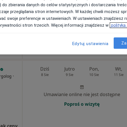
ięcej
) do zbierania danych do celów statystycznych i dostarczania treśc
zaje przeglądania stron internetowych. W każdej chwili możesz spr
Umawianie online nie jest dostępne
wać swoje preferencje w ustawieniach. W ustawieniach znajdziesz ró
Poproś o wizytę
prywatności stron trzecich. Więcej informacji znajdziesz w
polityka
ski
Za
Edytuj ustawienia
rak ceny
Dziś
Jutro
Pon,
Wt,
8 Sie
9 Sie
10 Sie
11 Sie
·
rgolog
Umawianie online nie jest dostępne
Poproś o wizytę
rak ceny