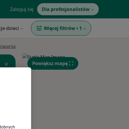
Zaloguj się
Dla profesjonalistów
je dzieci
Więcej filtrów
•
1
ukiwania
Powiększ mapę
Śr,
Czw,
Pt,
12 Sie
13 Sie
14 Sie
odobnych