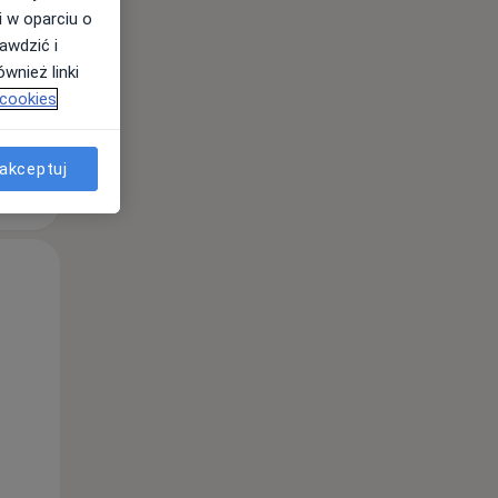
i w oparciu o
awdzić i
wnież linki
 cookies
akceptuj
Śr,
Czw,
Pt,
12 Sie
13 Sie
14 Sie