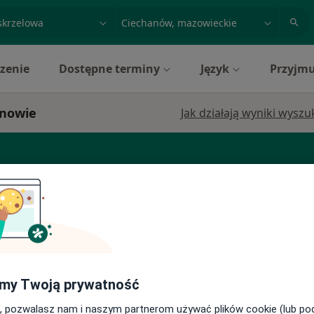
acja, badanie lub nazwisko
miasto lub dzielnica
zenie
Dostępne terminy
Język
Przyjmu
anowie
Jak działają wyniki wysz
atra
Alergolog
Anestezjolog
my Twoją prywatność
alski
Dziś
Jutro
Pon,
Wt,
8 Sie
9 Sie
10 Sie
11 Sie
, pozwalasz nam i naszym partnerom używać plików cookie (lub p