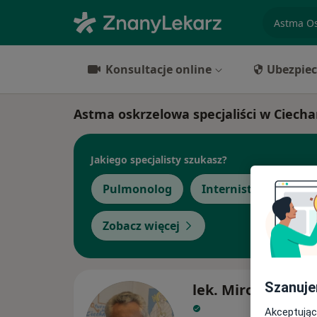
specjaliz
Konsultacje online
Ubezpiec
Astma oskrzelowa specjaliści w Ciech
Jakiego specjalisty szukasz?
Pulmonolog
Internista
Pedi
Zobacz więcej
Szanuje
lek. Mirosław Kow
Akceptując