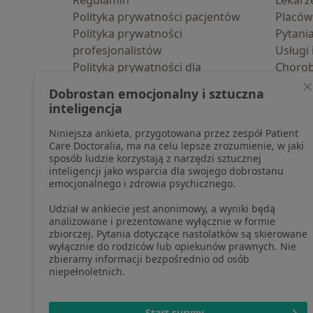
Regulamin
Lekarz
Polityka prywatności pacjentów
Placów
Polityka prywatności
Pytani
profesjonalistów
Usługi 
Polityka prywatności dla
Choro
profesjonalistów, których dane
Pomoc
Dobrostan emocjonalny i sztuczna
pozyskaliśmy samodzielnie
Aplika
inteligencja
Polityka cookies
Blog d
Niniejsza ankieta, przygotowana przez zespół Patient
Jak działają wyniki wyszukiwania
Care Doctoralia, ma na celu lepsze zrozumienie, w jaki
Dostępność
sposób ludzie korzystają z narzędzi sztucznej
O nas
inteligencji jako wsparcia dla swojego dobrostanu
emocjonalnego i zdrowia psychicznego.
Praca
Rekrutujemy!
Partnerzy
Udział w ankiecie jest anonimowy, a wyniki będą
Centrum prasowe
analizowane i prezentowane wyłącznie w formie
zbiorczej. Pytania dotyczące nastolatków są skierowane
Kontakt
wyłącznie do rodziców lub opiekunów prawnych. Nie
zbieramy informacji bezpośrednio od osób
niepełnoletnich.
otwiera się w now
otwiera s
o
Polska
,
Türkiye
,
España
,
Start survey