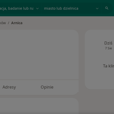
acja, badanie lub nazwisko
miasto lub dzielnica
nów
Arnica
o
Dziś
7 Sie
Ta kl
Adresy
Opinie