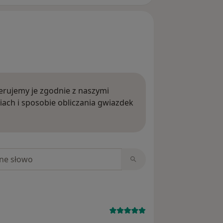
rujemy je zgodnie z naszymi
iach i sposobie obliczania gwiazdek
ięcej o opiniach
niach