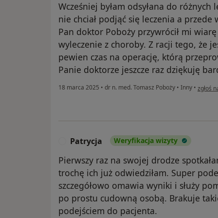
Wcześniej byłam odsyłana do różnych le
nie chciał podjąć się leczenia a przede
Pan doktor Poboży przywrócił mi wiarę w
wyleczenie z choroby. Z racji tego, że
pewien czas na operację, którą przepro
Panie doktorze jeszcze raz dziękuję ba
w opini
18 marca 2025
•
dr n. med. Tomasz Poboży
•
Inny
•
zgłoś n
Patrycja
Weryfikacja wizyty
P
Pierwszy raz na swojej drodze spotkał
trochę ich już odwiedziłam. Super pode
szczegółowo omawia wyniki i służy pom
po prostu cudowną osobą. Brakuje takic
podejściem do pacjenta.