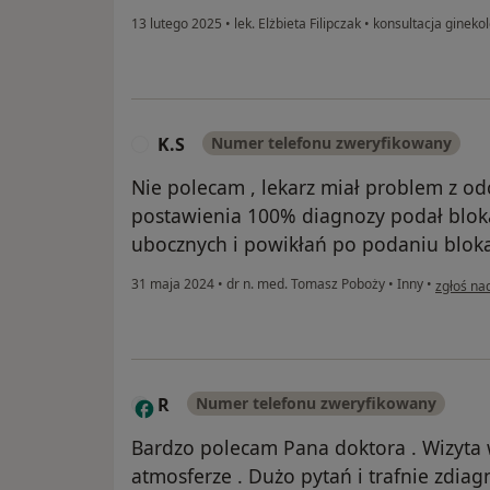
13 lutego 2025
•
lek. Elżbieta Filipczak
•
konsultacja gineko
K.S
Numer telefonu zweryfikowany
K
Nie polecam , lekarz miał problem z od
postawienia 100% diagnozy podał bloka
ubocznych i powikłań po podaniu bloka
w opinii 
31 maja 2024
•
dr n. med. Tomasz Poboży
•
Inny
•
zgłoś na
R
Numer telefonu zweryfikowany
Bardzo polecam Pana doktora . Wizyta 
atmosferze . Dużo pytań i trafnie zdia