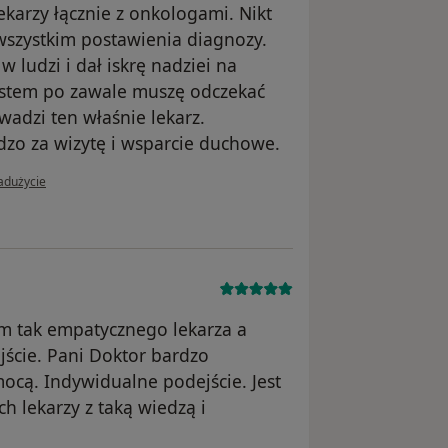
karzy łącznie z onkologami. Nikt
 wszystkim postawienia diagnozy.
 ludzi i dał iskrę nadziei na
 jestem po zawale muszę odczekać
wadzi ten właśnie lekarz.
rdzo za wizytę i wsparcie duchowe.
i użytkownika Jolanta
adużycie
am tak empatycznego lekarza a
jście. Pani Doktor bardzo
ocą. Indywidualne podejście. Jest
h lekarzy z taką wiedzą i