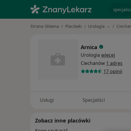
specjaliz
Strona Główna
Placówki
Urologia
Ciecha
Zmień miast
Arnica
Urologia
więcej
Ciechanów
1 adres
17 opinii
Usługi
Specjaliści
Zobacz inne placówki
Kogo szukasz?