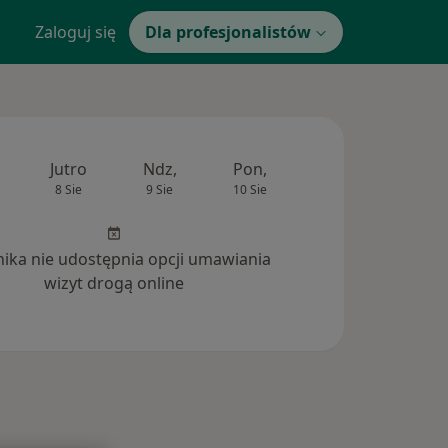
Zaloguj się
Dla profesjonalistów
Jutro
Ndz,
Pon,
Wt,
Śr,
8 Sie
9 Sie
10 Sie
11 Sie
12 Si
inika nie udostępnia opcji umawiania
wizyt drogą online