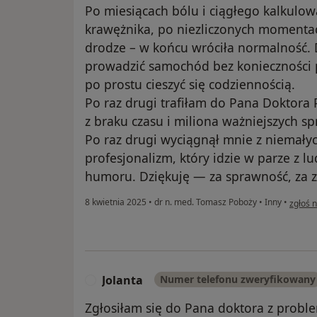
Po miesiącach bólu i ciągłego kalkulowa
krawężnika, po niezliczonych momentac
drodze – w końcu wróciła normalność.
prowadzić samochód bez konieczności 
po prostu cieszyć się codziennością.
Po raz drugi trafiłam do Pana Doktor
z braku czasu i miliona ważniejszych s
Po raz drugi wyciągnął mnie z niemał
profesjonalizm, który idzie w parze z 
humoru. Dziękuję — za sprawność, za z
w opini
8 kwietnia 2025
•
dr n. med. Tomasz Poboży
•
Inny
•
zgłoś 
Jolanta
Numer telefonu zweryfikowany
J
Zgłosiłam się do Pana doktora z prob