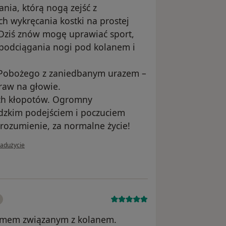
nia, którą nogą zejść z
h wykręcania kostki na prostej
 Dziś znów mogę uprawiać sport,
podciągania nogi pod kolanem i
a Pobożego z zaniedbanym urazem –
praw na głowie.
ych kłopotów. Ogromny
ludzkim podejściem i poczuciem
rozumienie, za normalne życie!
i użytkownika PB
nadużycie
lemem związanym z kolanem.