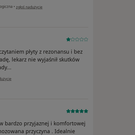
w opinii użytkownika Patrycja
logiczna
•
zgłoś nadużycie
czytaniem płyty z rezonansu i bez
dę, lekarz nie wyjaśnił skutków
dy...
użytkownika K.S
dużycie
w bardzo przyjaznej i komfortowej
gnozowana przyczyna . Idealnie