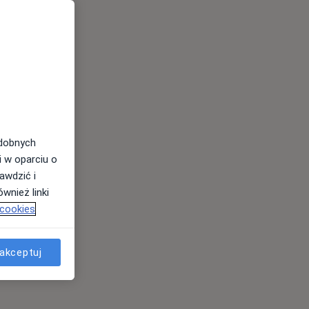
odobnych
i w oparciu o
awdzić i
wnież linki
 cookies
akceptuj