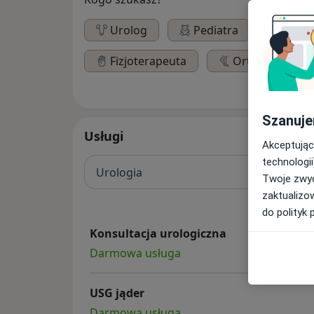
Urolog
Pediatra
Lary
Fizjoterapeuta
Ortopeda
Szanuje
Usługi
Akceptując
technologii
Urologia
Twoje zwyc
zaktualizo
do polityk 
Konsultacja urologiczna
Darmowa usługa
USG jąder
Darmowa usługa