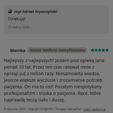
mgr Adrian Kryszczyński
Dziękuję!
25 marca 2026
Monika
Numer telefonu zweryfikowany
M
Najlepszy z najlepszych! Jestem pod opieką Jana
ponad 10 lat. Przez ten czas ratował mnie z
opresji już z milion razy. Niesamowita wiedza,
jeszcze większe wyczucie i zrozumienie potrzeb
pacjenta. On ma to coś! Pozatym niespotykany
profesjonalizm i troska o pacjenta. Ręce, które
naprawdę leczą ciało i duszę.
w opinii użytkownika
8 stycznia 2026
•
mgr Jan Ordyński
•
Terapia manualna
•
zgłoś nadużycie