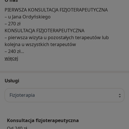
PIERWSZA KONSULTACJA FIZJOTERAPEUTYCZNA
– u Jana Ordyńskiego
– 270 zł
KONSULTACJA FIZJOTERAPEUTYCZNA
– pierwsza wizyta u pozostałych terapeutów lub
kolejna u wszystkich terapeutów
– 240 zł
O nas
TERAPIA MANUALNA
więcej
– 240 zł
TERAPIA OSTEOPATYCZNA
– 240 zł
Usługi
TERAPIA WISCERALNA
– 240 zł
Fizjoterapia
MASAŻ LECZNICZY / LIMFATYCZNY
– 240 zł
MASAŻ KLASYCZNY / RELAKSACYJNY - 1 godzina
– 240 zł
Konsultacja fizjoterapeutyczna
Wyżej wymienione terapie – 1,5 godziny
Od 240 zł