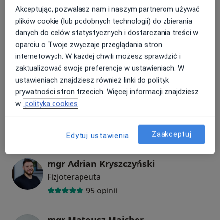
KOSZT POJEDYNCZEJ WIZYTY HIRUDOTERAPII -
Fizjoterapeuta
Akceptując, pozwalasz nam i naszym partnerom używać
powyżej 5 pijawek
plików cookie (lub podobnych technologii) do zbierania
– 330 zł
danych do celów statystycznych i dostarczania treści w
KOSZT DOPŁATY ZA PIJAWKĘ LECZNICZĄ
oparciu o Twoje zwyczaje przeglądania stron
* przy wykupionym pakiecie
Hubert Podgórski
internetowych. W każdej chwili możesz sprawdzić i
– 30 zł
Fizjoterapeuta
zaktualizować swoje preferencje w ustawieniach. W
1 sztuka
16 opinii
ustawieniach znajdziesz również linki do polityk
WKŁADKI ORTOPEDYCZNE
prywatności stron trzecich. Więcej informacji znajdziesz
(ICB Medical)
w
polityka cookies
mgr Jan Ordyński
BADANIE + DOPASOWANIE WKŁADEK + PARA WKŁADEK
– 430 zł
Fizjoterapeuta, Osteopata
KONTROLA WKŁADKI - 30 minut
70 opinii
Zaakceptuj
Edytuj ustawienia
– 130 zł
AKUPUNKTURA DLA DOROSŁYCH
mgr Adrian Kryszczyński
AKUPUNKTURA - PIERWSZA WIZYTA ZABIEGOWA - 1,5
Fizjoterapeuta
godziny
– 250 zł
95 opinii
AKUPUNKTURA - KOLEJNA WIZYTA ZABIEGOWA - 1
godzina
mgr Mateusz Majcher