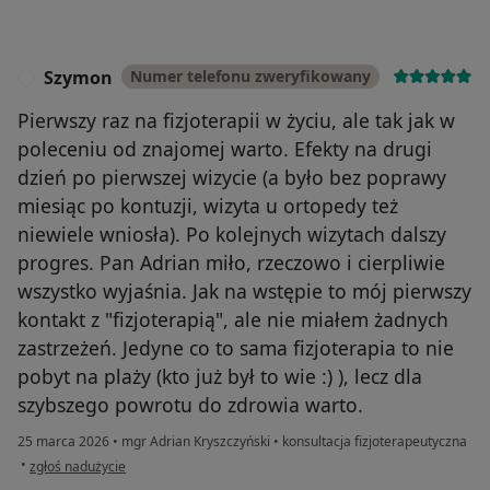
– 460 zł
KONTROLA WKŁADKI - 30 minut
– 160 zł
Szymon
Numer telefonu zweryfikowany
S
Pierwszy raz na fizjoterapii w życiu, ale tak jak w
poleceniu od znajomej warto. Efekty na drugi
dzień po pierwszej wizycie (a było bez poprawy
miesiąc po kontuzji, wizyta u ortopedy też
niewiele wniosła). Po kolejnych wizytach dalszy
progres. Pan Adrian miło, rzeczowo i cierpliwie
wszystko wyjaśnia. Jak na wstępie to mój pierwszy
kontakt z "fizjoterapią", ale nie miałem żadnych
zastrzeżeń. Jedyne co to sama fizjoterapia to nie
pobyt na plaży (kto już był to wie :) ), lecz dla
szybszego powrotu do zdrowia warto.
25 marca 2026
•
mgr Adrian Kryszczyński
•
konsultacja fizjoterapeutyczna
w opinii użytkownika Szymon
•
zgłoś nadużycie