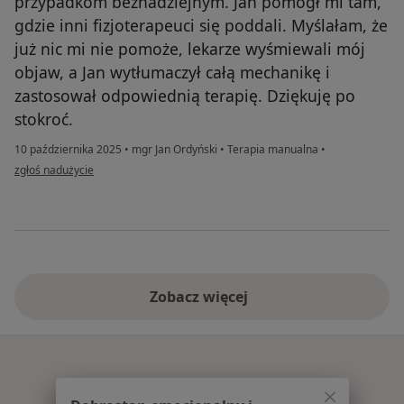
przypadkom beznadziejnym. Jan pomógł mi tam,
gdzie inni fizjoterapeuci się poddali. Myślałam, że
już nic mi nie pomoże, lekarze wyśmiewali mój
objaw, a Jan wytłumaczył całą mechanikę i
zastosował odpowiednią terapię. Dziękuję po
stokroć.
10 października 2025
•
mgr Jan Ordyński
•
Terapia manualna
•
w opinii użytkownika Iwona K.
zgłoś nadużycie
Zobacz więcej