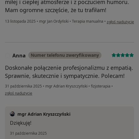
miłej i ciepłej atmosferze i z poczuciem humoru.
Mam ogromne szczęście, że tu trafiłam!
w opinii użytkowni
13 listopada 2025
•
mgr Jan Ordyński
•
Terapia manualna
•
zgłoś nadużycie
Anna
Numer telefonu zweryfikowany
A
Doskonałe połączenie profesjonalizmu z empatią.
Sprawnie, skutecznie i sympatycznie. Polecam!
31 października 2025
•
mgr Adrian Kryszczyński
•
fizjoterapia
•
w opinii użytkownika Anna
zgłoś nadużycie
mgr Adrian Kryszczyński
Dziękuję!
31 października 2025