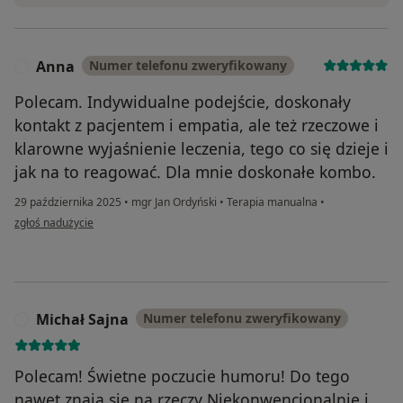
Anna
Numer telefonu zweryfikowany
A
Polecam. Indywidualne podejście, doskonały
kontakt z pacjentem i empatia, ale też rzeczowe i
klarowne wyjaśnienie leczenia, tego co się dzieje i
jak na to reagować. Dla mnie doskonałe kombo.
29 października 2025
•
mgr Jan Ordyński
•
Terapia manualna
•
w opinii użytkownika Anna
zgłoś nadużycie
Michał Sajna
Numer telefonu zweryfikowany
M
Polecam! Świetne poczucie humoru! Do tego
nawet znają się na rzeczy Niekonwencjonalnie i