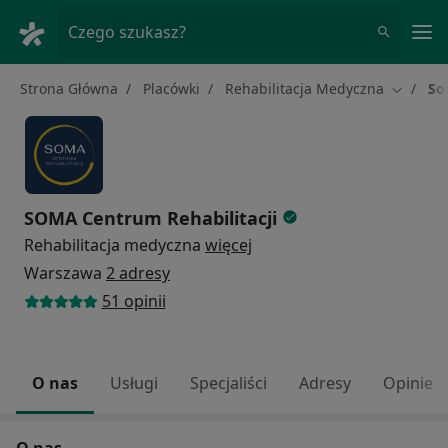
Me
Czego szukasz?
Strona Główna
Placówki
Rehabilitacja Medyczna
So
Zmień m
SOMA Centrum Rehabilitacji
Rehabilitacja medyczna
więcej
Warszawa
2 adresy
51 opinii
O nas
Usługi
Specjaliści
Adresy
Opinie
O nas