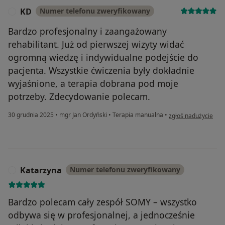
KD
Numer telefonu zweryfikowany
K
Bardzo profesjonalny i zaangażowany
rehabilitant. Już od pierwszej wizyty widać
ogromną wiedzę i indywidualne podejście do
pacjenta. Wszystkie ćwiczenia były dokładnie
wyjaśnione, a terapia dobrana pod moje
potrzeby. Zdecydowanie polecam.
w opinii użytkownik
30 grudnia 2025
•
mgr Jan Ordyński
•
Terapia manualna
•
zgłoś nadużycie
Katarzyna
Numer telefonu zweryfikowany
K
Bardzo polecam cały zespół SOMY – wszystko
odbywa się w profesjonalnej, a jednocześnie