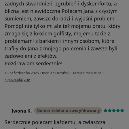
żadnych stwardnień, zgrubień i dyskomfortu, a
blizna jest niewidoczna Polecam Jana z czystym
sumieniem, zawsze doradzi i wyjaśni problem.
Pomógł nie tylko mi ale też mojemu bratu, który
zmaga się z łokciem golfisty, mojemu tacie z
problemami z barkiem i innym osobom, które
trafiły do Jana z mojego polecenia i zawsze byli
zadowoleni z efektów.
Pozdrawiam serdecznie!
18 października 2025
•
mgr Jan Ordyński
•
Terapia manualna
•
w opinii użytkownika Joanna
zgłoś nadużycie
Iwona K.
Numer telefonu zweryfikowany
I
Serdecznie polecam każdemu, a zwłaszcza