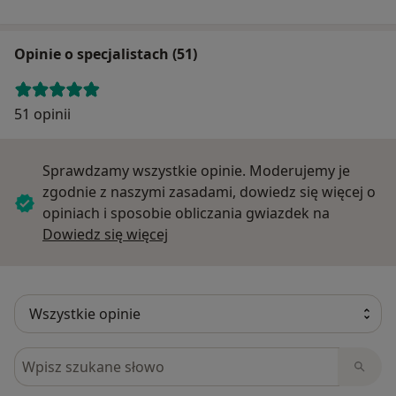
– 260 zł
MASAŻ LECZNICZY / LIMFATYCZNY
Opinie o specjalistach (51)
– 260 zł
MASAŻ KLASYCZNY / RELAKSACYJNY - 1 godzina
– 260 zł
51 opinii
Wyżej wymienione terapie – 1,5 godziny
– 340 zł
INTEGRACJA STRUKTURALNA DOROSŁYCH I DZIECI
Sprawdzamy wszystkie opinie. Moderujemy je
(od 6 roku życia) – 1 godzina
zgodnie z naszymi zasadami, dowiedz się więcej o
KOSZT POJEDYNCZEJ WIZYTY
opiniach i sposobie obliczania gwiazdek na
– 280 zł
Dowiedz się więcej o opiniach
Dowiedz się więcej
ZABIEG HIRUDOTERAPII
(pijawki lecznicze)
KOSZT POJEDYNCZEJ WIZYTY HIRUDOTERAPII
– 350 zł
WKŁADKI ORTOPEDYCZNE
(ICB Medical)
Szukaj w opiniach
BADANIE + DOPASOWANIE WKŁADEK + PARA WKŁADEK