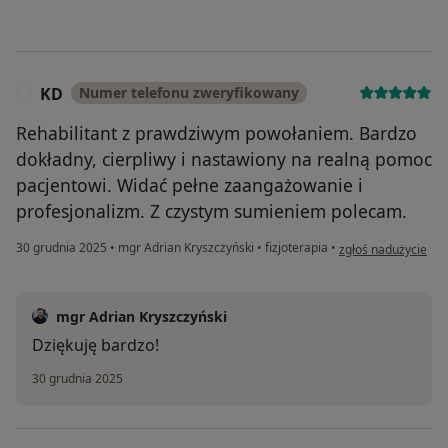
KD
Numer telefonu zweryfikowany
K
Rehabilitant z prawdziwym powołaniem. Bardzo
dokładny, cierpliwy i nastawiony na realną pomoc
pacjentowi. Widać pełne zaangażowanie i
profesjonalizm. Z czystym sumieniem polecam.
w opinii użytkownik
30 grudnia 2025
•
mgr Adrian Kryszczyński
•
fizjoterapia
•
zgłoś nadużycie
mgr Adrian Kryszczyński
Dziękuję bardzo!
30 grudnia 2025