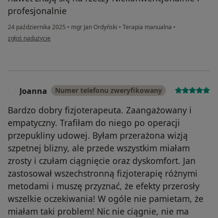
profesjonalnie
24 października 2025
•
mgr Jan Ordyński
•
Terapia manualna
•
w opinii użytkownika Michał Sajna
zgłoś nadużycie
Joanna
Numer telefonu zweryfikowany
J
Bardzo dobry fizjoterapeuta. Zaangażowany i
empatyczny. Trafiłam do niego po operacji
przepukliny udowej. Byłam przerażona wizją
szpetnej blizny, ale przede wszystkim miałam
zrosty i czułam ciągnięcie oraz dyskomfort. Jan
zastosował wszechstronną fizjoterapię różnymi
metodami i muszę przyznać, że efekty przerosły
wszelkie oczekiwania! W ogóle nie pamietam, że
miałam taki problem! Nic nie ciągnie, nie ma