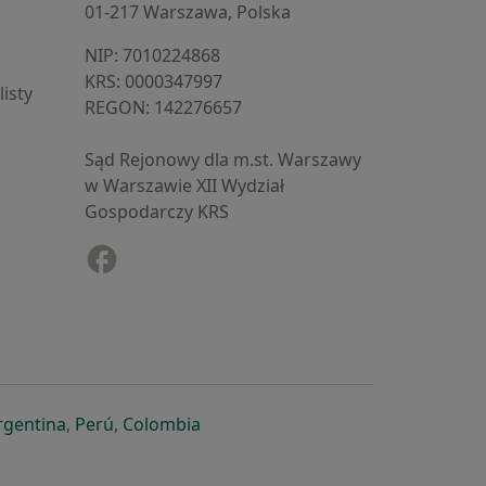
01-217 Warszawa, Polska
NIP: ⁠7010224868
KRS: ⁠0000347997
isty
REGON: ⁠142276657
Sąd Rejonowy dla m.st. Warszawy
w Warszawie XII Wydział
Gospodarczy KRS
Facebook
otwiera się w nowej karcie
cie
owej karcie
ię w nowej karcie
iera się w nowej karcie
otwiera się w nowej karcie
otwiera się w nowej karcie
otwiera się w nowej karcie
rgentina
,
Perú
,
Colombia