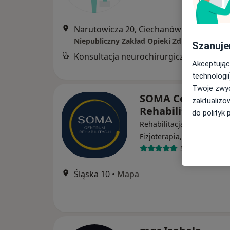
Narutowicza 20, Ciechanów
•
Mapa
Szanuje
Konsultacja neurochirurgiczna
B
Akceptując
technologii
Twoje zwyc
SOMA Centrum
zaktualizo
Rehabilitacji
do polityk 
Rehabilitacja medyczna,
Fizjoterapia, Osteopatia
51 opinii
Śląska 10
•
Mapa