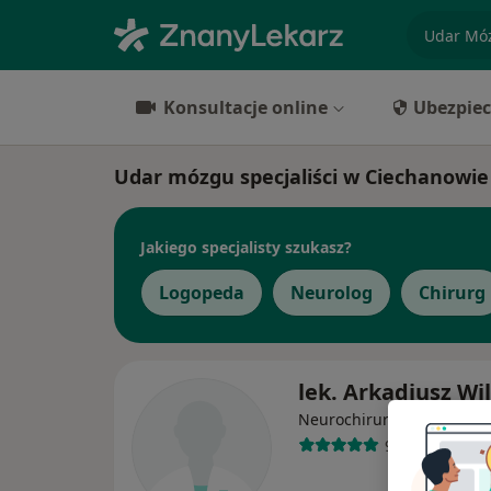
specjaliz
Konsultacje online
Ubezpiec
Udar mózgu specjaliści w Ciechanowie
Jakiego specjalisty szukasz?
Logopeda
Neurolog
Chirurg
lek. Arkadiusz Wi
·
Więcej
Neurochirurg
91 opinii