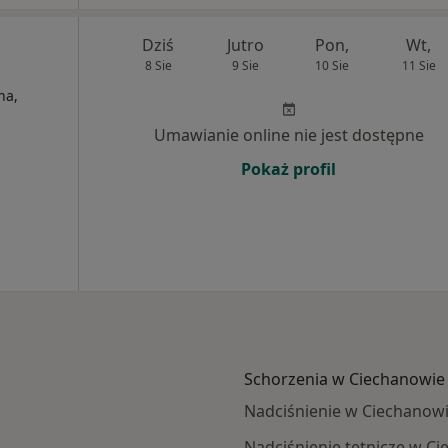
Dziś
Jutro
Pon,
Wt,
8 Sie
9 Sie
10 Sie
11 Sie
na,
Umawianie online nie jest dostępne
Pokaż profil
Schorzenia w Ciechanowie
Nadciśnienie w Ciechanow
Nadciśnienie tętnicze w C