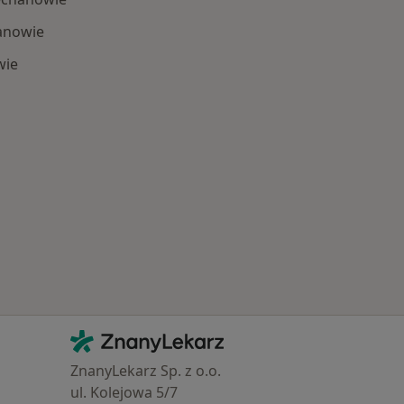
hanowie
wie
 Schorzenia w Ciechanowie
Kontakt
ZnanyLekarz - Strona główna
ZnanyLekarz Sp. z o.o.
ul. Kolejowa 5/7