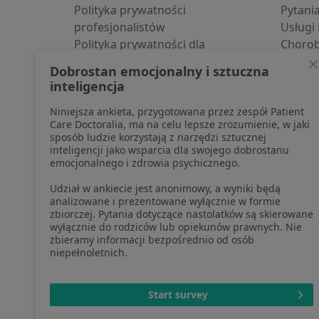
Polityka prywatności
Pytani
profesjonalistów
Usługi 
Polityka prywatności dla
Choro
profesjonalistów, których dane
Pomoc
Dobrostan emocjonalny i sztuczna
pozyskaliśmy samodzielnie
Aplika
inteligencja
Polityka cookies
Blog d
Niniejsza ankieta, przygotowana przez zespół Patient
Jak działają wyniki wyszukiwania
Care Doctoralia, ma na celu lepsze zrozumienie, w jaki
Dostępność
sposób ludzie korzystają z narzędzi sztucznej
O nas
inteligencji jako wsparcia dla swojego dobrostanu
emocjonalnego i zdrowia psychicznego.
Praca
Rekrutujemy!
Partnerzy
Udział w ankiecie jest anonimowy, a wyniki będą
Centrum prasowe
analizowane i prezentowane wyłącznie w formie
zbiorczej. Pytania dotyczące nastolatków są skierowane
Kontakt
wyłącznie do rodziców lub opiekunów prawnych. Nie
zbieramy informacji bezpośrednio od osób
niepełnoletnich.
otwiera się w now
otwiera s
o
Polska
,
Türkiye
,
España
,
Start survey