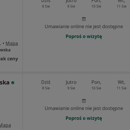
Dziś
Jutro
Pon,
Wt,
8 Sie
9 Sie
10 Sie
11 Sie
Umawianie online nie jest dostępne
Poproś o wizytę
7 , Ciechanów
•
Mapa
ewska
rak ceny
ska
Dziś
Jutro
Pon,
Wt,
8 Sie
9 Sie
10 Sie
11 Sie
Umawianie online nie jest dostępne
Poproś o wizytę
Mapa