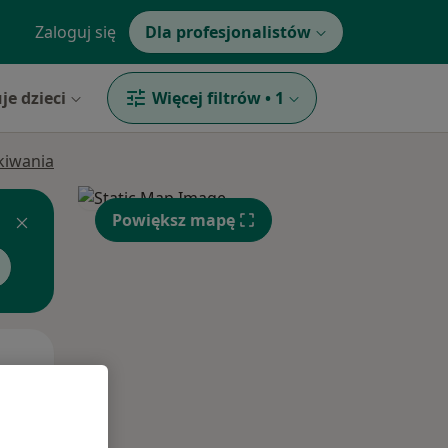
Zaloguj się
Dla profesjonalistów
je dzieci
Więcej filtrów
•
1
ukiwania
Powiększ mapę
Śr,
Czw,
Pt,
12 Sie
13 Sie
14 Sie