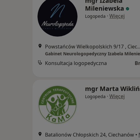
mgr Izabela
Mileniewska
·
Więcej
Logopeda
Powstańców Wielkopolskich 9/1
Gabinet Neurologopedyczny Izabela Mileni
Konsultacja logopedyczna
B
mgr Marta Wikliń
·
Więcej
Logopeda
Batalionów Chłopskich 24, Ciechanów
•