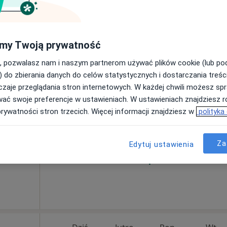
Poproś o wizytę
Niepubliczny Zakład Opieki Zdrowotnej ESKULAP Centrum Medyczne w Ciechanowie
my Twoją prywatność
rak ceny
, pozwalasz nam i naszym partnerom używać plików cookie (lub p
) do zbierania danych do celów statystycznych i dostarczania treśc
zaje przeglądania stron internetowych. W każdej chwili możesz spr
Dziś
Jutro
Pon,
Wt,
wać swoje preferencje w ustawieniach. W ustawieniach znajdziesz ró
8 Sie
9 Sie
10 Sie
11 Sie
prywatności stron trzecich. Więcej informacji znajdziesz w
polityka
Umawianie online nie jest dostępne
Za
Edytuj ustawienia
Pokaż profil