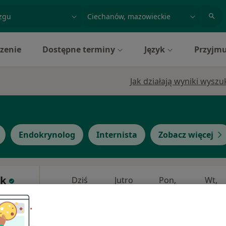
acja, badanie lub nazwisko
miasto lub dzielnica
zenie
Dostępne terminy
Język
Przyjmu
Jak działają wyniki wysz
Endokrynolog
Internista
Zobacz więcej
lk
Dziś
Jutro
Pon,
Wt,
8 Sie
9 Sie
10 Sie
11 Sie
Umawianie online nie jest dostępne