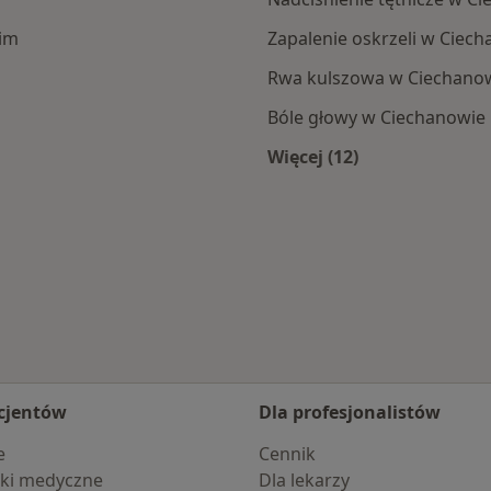
im
Zapalenie oskrzeli w Ciec
Rwa kulszowa w Ciechano
Bóle głowy w Ciechanowie
Więcej (12)
Więcej w kategorii:
cjentów
Dla profesjonalistów
e
Cennik
ki medyczne
Dla lekarzy