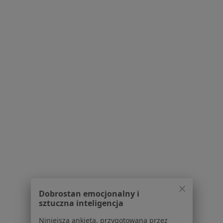
Regulamin
Polityka prywatności pacjentów
Polityka prywatności profesjonalistów
Polityka prywatności dla profesjonalistów, których
dane pozyskaliśmy samodzielnie
Polityka cookies
Jak działają wyniki wyszukiwania
Dostępność
O nas
Praca
Rekrutujemy!
Partnerzy
Centrum prasowe
Kontakt
Dla pacjentów
Dobrostan emocjonalny i
Lekarze
sztuczna inteligencja
Placówki medyczne
Pytania i odpowiedzi
Niniejsza ankieta, przygotowana przez