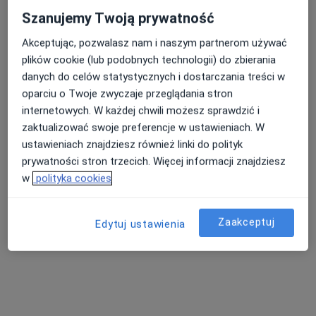
Szanujemy Twoją prywatność
Akceptując, pozwalasz nam i naszym partnerom używać
plików cookie (lub podobnych technologii) do zbierania
danych do celów statystycznych i dostarczania treści w
oparciu o Twoje zwyczaje przeglądania stron
lek. Grzegorz Sobolewski
internetowych. W każdej chwili możesz sprawdzić i
zaktualizować swoje preferencje w ustawieniach. W
·
Więcej
Internista, Geriatra
ustawieniach znajdziesz również linki do polityk
6 opinii
prywatności stron trzecich. Więcej informacji znajdziesz
Adres 1
Adres 2
w
polityka cookies
Powstańców Wielkopolskich 2, Ciechanów
•
Mapa
Zaakceptuj
Edytuj ustawienia
Gabinet lekarski
Konsultacja internistyczna
Brak ceny
Specjalista nie oferuje umawiania online pod tym adresem.
Poproś o wizytę