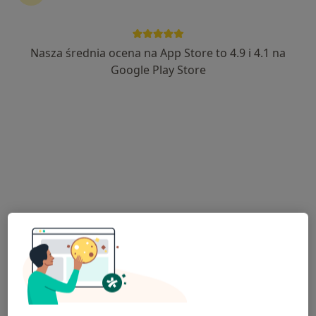
Nasza średnia ocena na App Store to 4.9 i 4.1 na
mgr Patryk Jaroszewski
Google Play Store
·
Więcej
Dietetyk
93 opinie
Adres
Online
Warszawska 13A, Ciechanów
•
Mapa
JTL - Patryk Jaroszewski - Dietetyk Ciechanów
Konsultacja dietetyczna
180 zł
Specjalista nie oferuje umawiania online pod tym adresem.
Poproś o wizytę