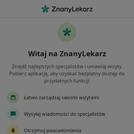
Me
Nadciśnienie Tętnicze • Ciechanów, mazowieckie
Filtry
• 1
Mapa
Nadciśnienie tętnicze specjaliści w
Witaj na ZnanyLekarz
Ciechanowie
Jak działają wyniki wyszukiwania
Znajdź najlepszych specjalistów i umawiaj wizyty.
Pobierz aplikację, aby uzyskać bezpłatny dostęp do
przydatnych funkcji:
Jakiego specjalisty szukasz?
Internista
Geriatra
Kardiolog
Derma
Łatwo zarządzaj swoimi wizytami
Wysyłaj wiadomości do specjalistów
Otrzymuj powiadomienia