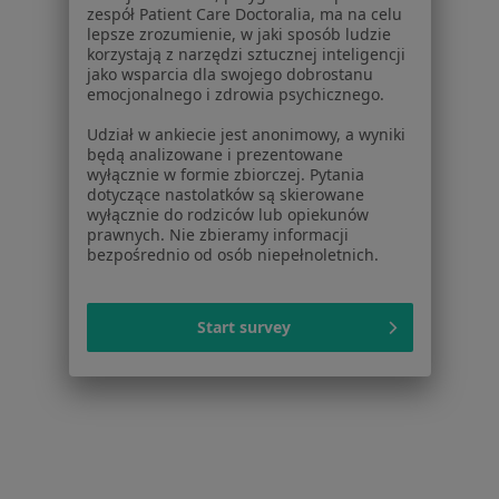
zespół Patient Care Doctoralia, ma na celu
Usługi i zabiegi
lepsze zrozumienie, w jaki sposób ludzie
Choroby
korzystają z narzędzi sztucznej inteligencji
Pomoc
jako wsparcia dla swojego dobrostanu
emocjonalnego i zdrowia psychicznego.
Aplikacje mobilne
Blog dla pacjentów
Udział w ankiecie jest anonimowy, a wyniki
będą analizowane i prezentowane
Dla profesjonalistów
wyłącznie w formie zbiorczej. Pytania
dotyczące nastolatków są skierowane
Cennik
wyłącznie do rodziców lub opiekunów
Dla lekarzy
prawnych. Nie zbieramy informacji
bezpośrednio od osób niepełnoletnich.
Dla placówek medycznych
Noa Notes
nowość
Baza wiedzy
Start survey
Centrum Pomocy dla Specjalisty
Kontakt
ZnanyLekarz - Strona główna
ZnanyLekarz Sp. z o.o.
ul. Kolejowa 5/7
01-217 Warszawa, Polska