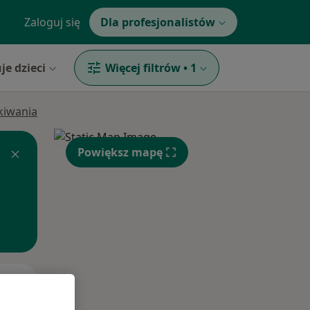
Zaloguj się
Dla profesjonalistów
je dzieci
Więcej filtrów
•
1
ukiwania
Powiększ mapę
Pon,
Wt,
Śr,
10 Sie
11 Sie
12 Sie