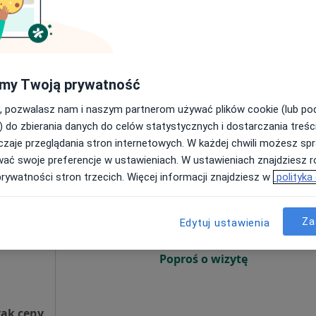
Umawianie online nie jest dostępne
Poproś o wizytę
my Twoją prywatność
Niepubliczny Zakład Opieki Zdrowotnej ESKULAP Centrum Medyczne w Ciechanowie
, pozwalasz nam i naszym partnerom używać plików cookie (lub p
rak ceny
) do zbierania danych do celów statystycznych i dostarczania treśc
zaje przeglądania stron internetowych. W każdej chwili możesz spr
wać swoje preferencje w ustawieniach. W ustawieniach znajdziesz ró
Dziś
Jutro
Sob,
Ndz,
prywatności stron trzecich. Więcej informacji znajdziesz w
polityka
6 Sie
7 Sie
8 Sie
9 Sie
Za
Edytuj ustawienia
Umawianie online nie jest dostępne
Poproś o wizytę
rak ceny