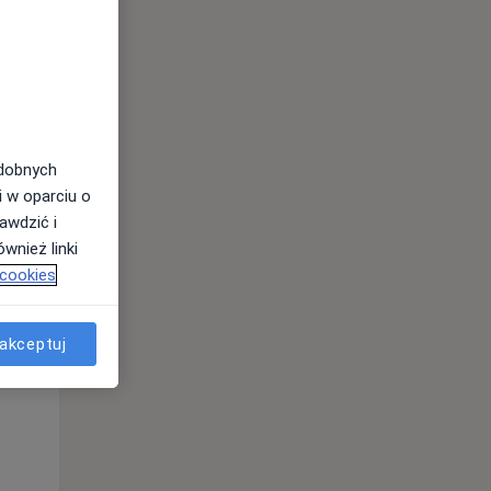
odobnych
i w oparciu o
awdzić i
wnież linki
Pon,
Wt,
Śr,
 cookies
10 Sie
11 Sie
12 Sie
akceptuj