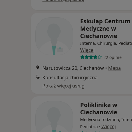
Eskulap Centrum
Medyczne w
Ciechanowie
Interna, Chirurgia, Pediat
Więcej
22 opinie
Narutowicza 20, Ciechanów
•
Mapa
Konsultacja chirurgiczna
Pokaż więcej usług
Poliklinika w
Ciechanowie
Medycyna rodzinna, Inter
·
Więcej
Pediatria