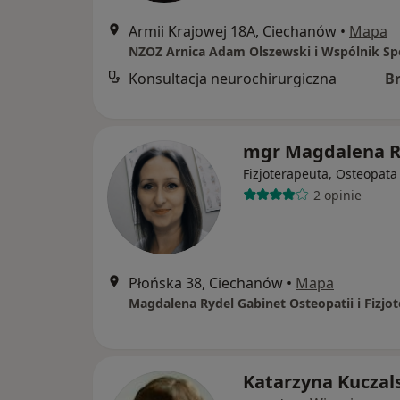
Armii Krajowej 18A, Ciechanów
•
Mapa
Konsultacja neurochirurgiczna
B
mgr Magdalena R
Fizjoterapeuta, Osteopata
2 opinie
Płońska 38, Ciechanów
•
Mapa
Magdalena Rydel Gabinet Osteopatii i Fizjot
Katarzyna Kuczal