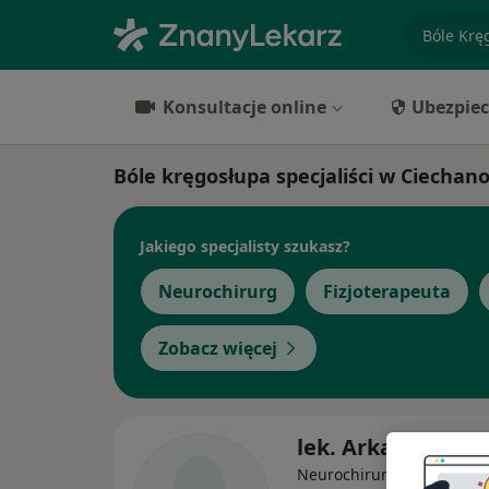
specjaliz
Konsultacje online
Ubezpiec
Bóle kręgosłupa specjaliści w Ciechan
Jakiego specjalisty szukasz?
Neurochirurg
Fizjoterapeuta
Zobacz więcej
lek. Arkadiusz Wi
·
Więcej
Neurochirurg