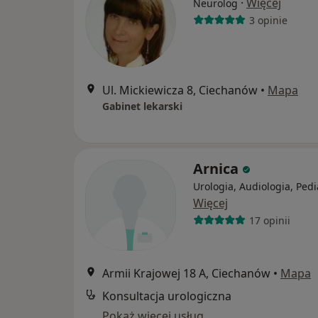
·
Więcej
Neurolog
3 opinie
Ul. Mickiewicza 8, Ciechanów
•
Mapa
Gabinet lekarski
Arnica
Urologia, Audiologia, Pedi
Więcej
17 opinii
Armii Krajowej 18 A, Ciechanów
•
Mapa
Konsultacja urologiczna
Pokaż więcej usług