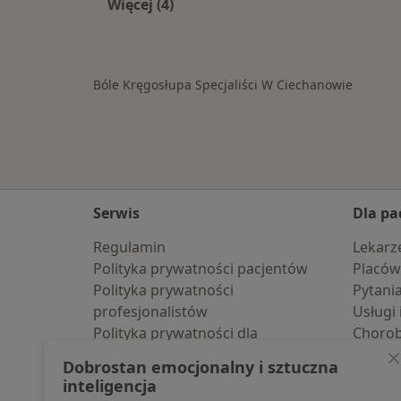
Więcej (4)
Więcej w kategorii: W pobliżu Ciec
Bóle Kręgosłupa Specjaliści W Ciechanowie
Serwis
Dla pa
Regulamin
Lekarz
Polityka prywatności pacjentów
Placów
Polityka prywatności
Pytani
profesjonalistów
Usługi 
Polityka prywatności dla
Choro
profesjonalistów, których dane
Pomoc
Dobrostan emocjonalny i sztuczna
pozyskaliśmy samodzielnie
Aplika
inteligencja
Polityka cookies
Blog d