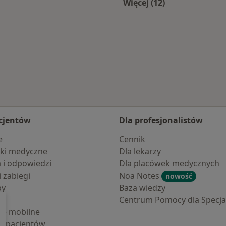
Więcej (12)
hanowa
Więcej w kategorii:
cjentów
Dla profesjonalistów
e
Cennik
ki medyczne
Dla lekarzy
a i odpowiedzi
Dla placówek medycznych
i zabiegi
Noa Notes
nowość
by
Baza wiedzy
Centrum Pomocy dla Specjal
cje mobilne
la pacjentów