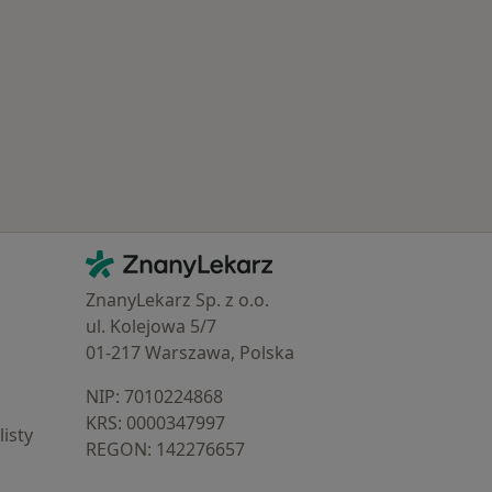
 Schorzenia w Ciechanowie
Kontakt
ZnanyLekarz - Strona główna
ZnanyLekarz Sp. z o.o.
ul. Kolejowa 5/7
01-217 Warszawa, Polska
NIP: ⁠7010224868
KRS: ⁠0000347997
isty
REGON: ⁠142276657