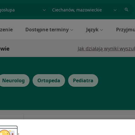
acja, badanie lub nazwisko
miasto lub dzielnica
zenie
Dostępne terminy
Język
Przyjmu
owie
Jak działają wyniki wysz
Neurolog
Ortopeda
Pediatra
lk
Dziś
Jutro
Sob,
Ndz,
6 Sie
7 Sie
8 Sie
9 Sie