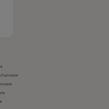
ie
iechanowie
hanowie
wie
e