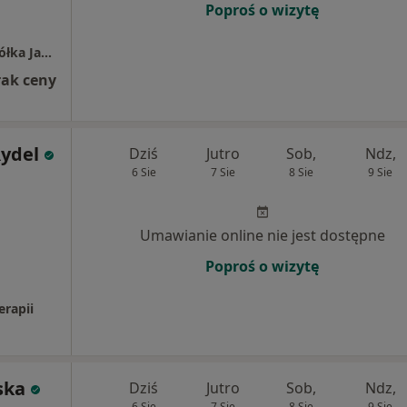
Poproś o wizytę
NZOZ Arnica Adam Olszewski i Wspólnik Spółka Jawna
rak ceny
ydel
Dziś
Jutro
Sob,
Ndz,
6 Sie
7 Sie
8 Sie
9 Sie
Umawianie online nie jest dostępne
Poproś o wizytę
erapii
ska
Dziś
Jutro
Sob,
Ndz,
6 Sie
7 Sie
8 Sie
9 Sie