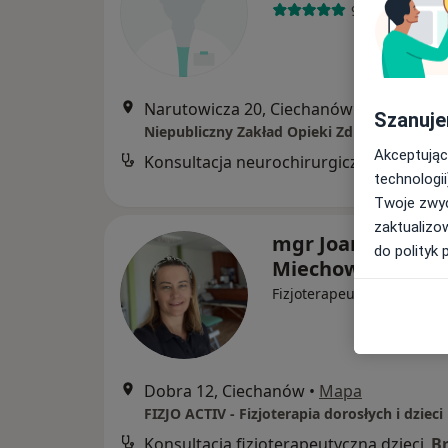
91 opinii
Narutowicza 20, Ciechanów
•
Mapa
Szanuje
Akceptując
Konsultacja neurochirurgiczna
B
technologii
Twoje zwyc
zaktualizo
mgr Joanna
do polityk 
Miechowska
·
Więcej
Fizjoterapeuta
Dobra 12, Ciechanów
•
Mapa
FIZJO ACTIV - Fizjoterapia dorosłych i dzieci
Konsultacja fizjoterapeutyczna dzieci
B