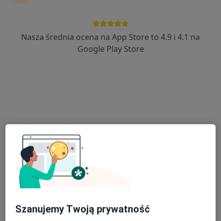
Nasza średnia ocena na App Store to 4.9 i 4.1 na
lek. Arkadiusz Wilk
Google Play Store
·
Więcej
Neurochirurg
91 opinii
Narutowicza 20, Ciechanów
•
Mapa
Niepubliczny Zakład Opieki Zdrowotnej ESKULAP Centrum Medyczne w Ciechanowie
Konsultacja neurochirurgiczna
Brak ceny
Specjalista nie oferuje umawiania online pod tym adresem.
Poproś o wizytę
Szanujemy Twoją prywatność