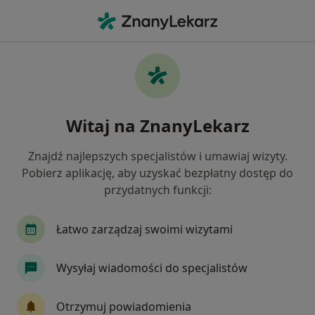
Me
Rwa Kulszowa • Ciechanów, mazowieckie
Filtry
• 1
Ubezpieczenie
Map
Rwa kulszowa specjaliści w Ciechanowie
Witaj na ZnanyLekarz
Jak działają wyniki wyszukiwania
Znajdź najlepszych specjalistów i umawiaj wizyty.
Pobierz aplikację, aby uzyskać bezpłatny dostęp do
Jakiego specjalisty szukasz?
przydatnych funkcji:
Fizjoterapeuta
Internista
Neurochirurg
Łatwo zarządzaj swoimi wizytami
Wysyłaj wiadomości do specjalistów
Otrzymuj powiadomienia