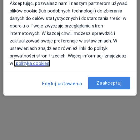
Akceptując, pozwalasz nam i naszym partnerom używać
plików cookie (lub podobnych technologii) do zbierania
danych do celów statystycznych i dostarczania treści w
mgr Joanna Miechowska
oparciu o Twoje zwyczaje przeglądania stron
·
Więcej
Fizjoterapeuta
internetowych. W każdej chwili możesz sprawdzić i
zaktualizować swoje preferencje w ustawieniach. W
Dobra 12, Ciechanów
•
Mapa
ustawieniach znajdziesz również linki do polityk
FIZJO ACTIV - Fizjoterapia dorosłych i dzieci
prywatności stron trzecich. Więcej informacji znajdziesz
Konsultacja fizjoterapeutyczna dzieci
Brak ceny
w
polityka cookies
Specjalista nie oferuje umawiania online pod tym adresem.
Poproś o wizytę
Zaakceptuj
Edytuj ustawienia