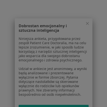
Dla pacjentów
Lekarze
Placówki medyczne
Dobrostan emocjonalny i
Pytania i odpowiedzi
sztuczna inteligencja
Usługi i zabiegi
Choroby
Niniejsza ankieta, przygotowana przez
Pomoc
zespół Patient Care Doctoralia, ma na celu
lepsze zrozumienie, w jaki sposób ludzie
Aplikacje mobilne
korzystają z narzędzi sztucznej inteligencji
Blog dla pacjentów
jako wsparcia dla swojego dobrostanu
emocjonalnego i zdrowia psychicznego.
Dla profesjonalistów
Udział w ankiecie jest anonimowy, a wyniki
Cennik
będą analizowane i prezentowane
wyłącznie w formie zbiorczej. Pytania
Dla lekarzy
dotyczące nastolatków są skierowane
Dla placówek medycznych
wyłącznie do rodziców lub opiekunów
Noa Notes
nowość
prawnych. Nie zbieramy informacji
bezpośrednio od osób niepełnoletnich.
Baza wiedzy
Centrum Pomocy dla Specjalisty