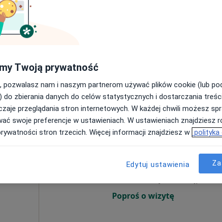
Umawianie online nie jest dostępne
Poproś o wizytę
my Twoją prywatność
150 zł
, pozwalasz nam i naszym partnerom używać plików cookie (lub p
) do zbierania danych do celów statystycznych i dostarczania treśc
zaje przeglądania stron internetowych. W każdej chwili możesz spr
wać swoje preferencje w ustawieniach. W ustawieniach znajdziesz ró
prywatności stron trzecich. Więcej informacji znajdziesz w
polityka
Dziś
Jutro
Ndz,
Pon,
7 Sie
8 Sie
9 Sie
10 Sie
ęcej
Za
Edytuj ustawienia
Umawianie online nie jest dostępne
Poproś o wizytę