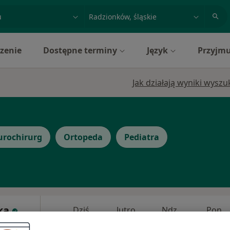
acja, badanie lub nazwisko
miasto lub dzielnica
zenie
Dostępne terminy
Język
Przyjmu
Jak działają wyniki wysz
urochirurg
Ortopeda
Pediatra
ka
Dziś
Jutro
Ndz,
Pon,
7 Sie
8 Sie
9 Sie
10 Sie