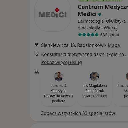
Centrum Medycz
Medici
Dermatologia, Okulistyka,
·
Więcej
Ginekologia
686 opinii
Sienkiewicza 43, Radzionków
•
Mapa
Konsultacja dietetyczna dzieci (kole
Pokaż więcej usług
dr n. med.
lek. Magdalena
dr n. 
Katarzyna
Romańczuk
Ma
Górowska-Kowolik
lekarz rodzinny
pe
pediatra
Zobacz wszystkich 33 specjalistów