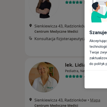
51 opinii
Sienkiewicza 43, Radzionków
•
Mapa
Centrum Medyczne Medici
Szanuje
Konsultacja fizjoterapeutyczna
Akceptując
technologii
Twoje zwyc
zaktualizo
do polityk 
lek. Lidia Gruszka
·
Wi
Pediatra, Neonatolog
4 opinie
Sienkiewicza 43, Radzionków
•
Mapa
Centrum Medyczne Medici