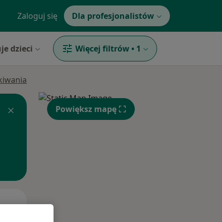
Zaloguj się
Dla profesjonalistów
je dzieci
Więcej filtrów
•
1
ukiwania
Powiększ mapę
Wt,
Śr,
Czw,
11 Sie
12 Sie
13 Sie