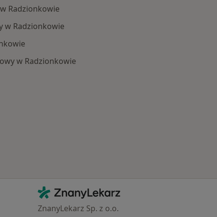
 w Radzionkowie
y w Radzionkowie
onkowie
kowy w Radzionkowie
 Schorzenia w Radzionkowie
Kontakt
ZnanyLekarz - Strona główna
ZnanyLekarz Sp. z o.o.