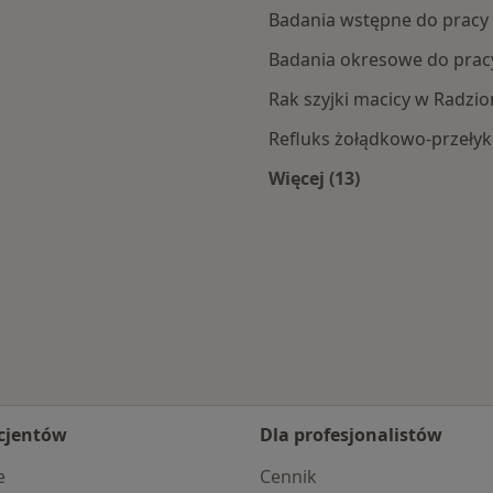
Badania wstępne do pracy
Badania okresowe do prac
Rak szyjki macicy w Radzi
Refluks żołądkowo-przeły
Więcej (13)
ionkowa
Więcej w kategorii:
cjentów
Dla profesjonalistów
e
Cennik