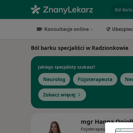
specjaliz
Konsultacje online
Ubezpiec
Ból barku specjaliści w Radzionkowie
Jakiego specjalisty szukasz?
Neurolog
Fizjoterapeuta
Ne
Zobacz więcej
mgr Hanna Opioł
·
Więcej
Fizjoterapeuta