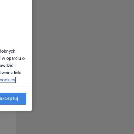
odobnych
i w oparciu o
awdzić i
wnież linki
 cookies
Wt,
Śr,
Czw,
11 Sie
12 Sie
13 Sie
akceptuj