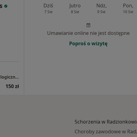
s
Dziś
Jutro
Ndz,
Pon,
7 Sie
8 Sie
9 Sie
10 Sie
Umawianie online nie jest dostępne
Poproś o wizytę
Prywatna Praktyka Lekarska Gabinet Neurologiczny Top-Med
150 zł
Schorzenia w Radzionkowi
Choroby zawodowe w Rad