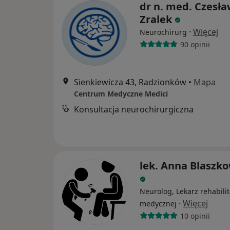
dr n. med. Czesł
Zralek
·
Więcej
Neurochirurg
90 opinii
Sienkiewicza 43, Radzionków
•
Mapa
Centrum Medyczne Medici
Konsultacja neurochirurgiczna
lek. Anna Blaszk
Neurolog, Lekarz rehabilit
·
Więcej
medycznej
10 opinii