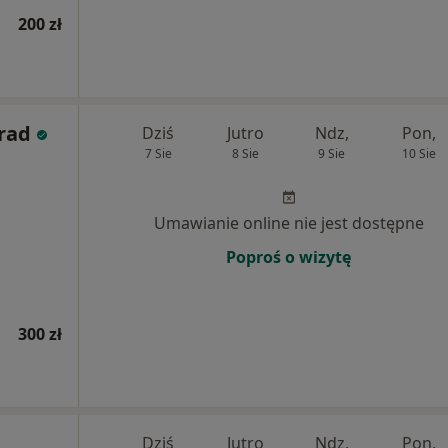
200 zł
rad
Dziś
Jutro
Ndz,
Pon,
7 Sie
8 Sie
9 Sie
10 Sie
Umawianie online nie jest dostępne
Poproś o wizytę
300 zł
Dziś
Jutro
Ndz,
Pon,