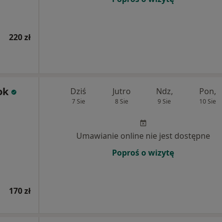
220 zł
ok
Dziś
Jutro
Ndz,
Pon,
7 Sie
8 Sie
9 Sie
10 Sie
Umawianie online nie jest dostępne
Poproś o wizytę
170 zł