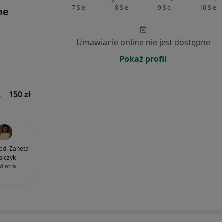
7 Sie
8 Sie
9 Sie
10 Sie
ne
Umawianie online nie jest dostępne
Pokaż profil
jna wizyta)
150 zł
med. Żaneta
lczyk
diatra