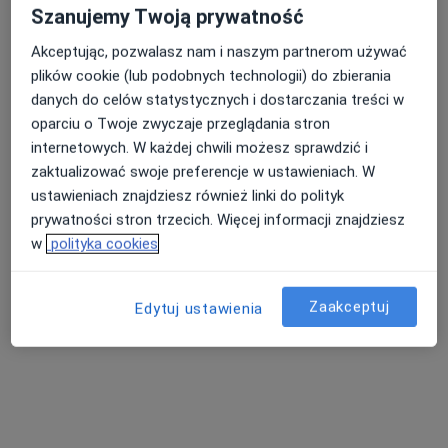
plac Świętego Jana 13, Chorzów
•
Mapa
Szanujemy Twoją prywatność
FizjoSCAN
Akceptując, pozwalasz nam i naszym partnerom używać
Konsultacja fizjoterapeutyczna
180 zł
plików cookie (lub podobnych technologii) do zbierania
Specjalista nie oferuje umawiania online pod tym adresem.
danych do celów statystycznych i dostarczania treści w
oparciu o Twoje zwyczaje przeglądania stron
Poproś o wizytę
internetowych. W każdej chwili możesz sprawdzić i
zaktualizować swoje preferencje w ustawieniach. W
ustawieniach znajdziesz również linki do polityk
prywatności stron trzecich. Więcej informacji znajdziesz
w
polityka cookies
Zaakceptuj
Edytuj ustawienia
Bezpieczne płatności
mgr Maciej Janicki
·
Więcej
Fizjoterapeuta
6 opinii