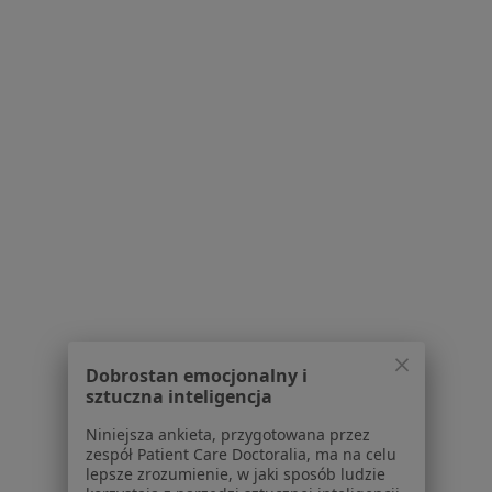
Bezpieczne płatności
Centrum Medyczne HugCare
·
Więcej
Fizjoterapia, Medycyna, Neurologia dziecięca
98 opinii
Św. Wojciecha 119, Radzionków
•
Mapa
Konsultacja fizjoterapeutyczna
od 220 zł
Dobrostan emocjonalny i
Brak dostępnych specjalistów z wolnymi terminami w tym centrum medycznym.
sztuczna inteligencja
Niniejsza ankieta, przygotowana przez
Pokaż profil
zespół Patient Care Doctoralia, ma na celu
lepsze zrozumienie, w jaki sposób ludzie