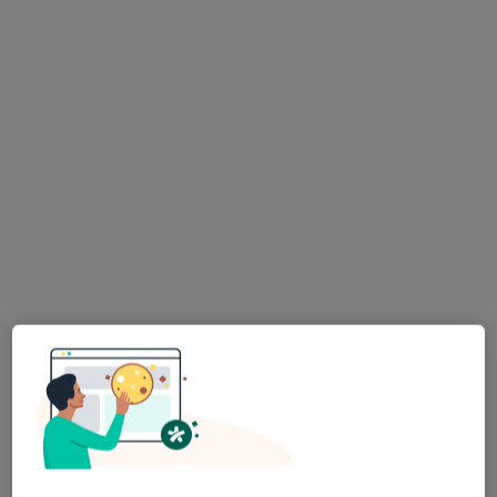
Silesia Physio
Konsultacja fizjoterapeutyczna (pierwsza wizyta)
200 zł
Specjalista nie oferuje umawiania online pod tym adresem.
Poproś o wizytę
Bezpieczne płatności
Skupienie na pacjencie
mgr Krystian Ritter
·
Więcej
Fizjoterapeuta
64 opinie