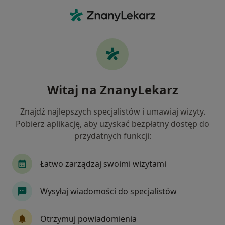
Me
Fizjoterapeuta • Radzionków, śląskie
Filtry
Ubezpieczenie
Mapa
Polecani fizjoterapeuci w Radzionkowie
Witaj na ZnanyLekarz
Jak działają wyniki wyszukiwania
Znajdź najlepszych specjalistów i umawiaj wizyty.
Pobierz aplikację, aby uzyskać bezpłatny dostęp do
Wybierz swoje ubezpieczenie
przydatnych funkcji:
Łatwo zarządzaj swoimi wizytami
Wysyłaj wiadomości do specjalistów
Otrzymuj powiadomienia