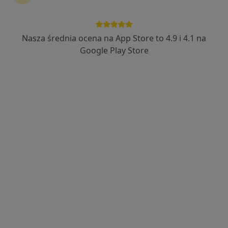
mgr Hanna Opiołka
·
Więcej
Fizjoterapeuta
Nasza średnia ocena na App Store to 4.9 i 4.1 na
51 opinii
Google Play Store
Sienkiewicza 43, Radzionków
•
Mapa
Centrum Medyczne Medici
Konsultacja fizjoterapeutyczna
150 zł
Specjalista nie oferuje umawiania online pod tym adresem.
Poproś o wizytę