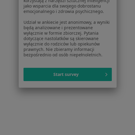
korzystają z narzędzi sztucznej inteligencji
jako wsparcia dla swojego dobrostanu
emocjonalnego i zdrowia psychicznego.
Udział w ankiecie jest anonimowy, a wyniki
będą analizowane i prezentowane
wyłącznie w formie zbiorczej. Pytania
dotyczące nastolatków są skierowane
wyłącznie do rodziców lub opiekunów
prawnych. Nie zbieramy informacji
mgr Pawel Charabin
bezpośrednio od osób niepełnoletnich.
·
Więcej
Fizjoterapeuta
25 opinii
Start survey
Św. Wojciecha 119, Radzionków
•
Mapa
Centrum Medyczne HugCare
Konsultacja fizjoterapeutyczna
od 220 zł
Specjalista nie oferuje umawiania online pod tym adresem.
Poproś o wizytę