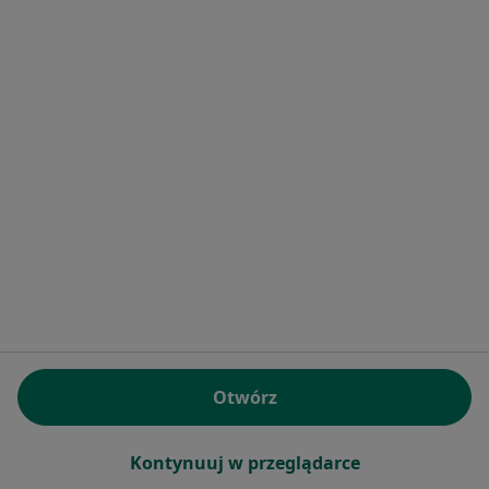
mgr Małgorzata Maliniecka
·
Więcej
Fizjoterapeuta
2 opinie
Św. Wojciecha 119, Radzionków
•
Mapa
Centrum Medyczne HugCare
Konsultacja fizjoterapeutyczna
od 220 zł
Specjalista nie oferuje umawiania online pod tym adresem.
Poproś o wizytę
Otwórz
Kontynuuj w przeglądarce