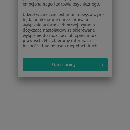
emocjonalnego i zdrowia psychicznego.
Zaburzenia seksualne w Świętochłowicach
Udział w ankiecie jest anonimowy, a wyniki
Niepłodność w Świętochłowicach
będą analizowane i prezentowane
wyłącznie w formie zbiorczej. Pytania
Nowotwory w Świętochłowicach
dotyczące nastolatków są skierowane
wyłącznie do rodziców lub opiekunów
Rak prostaty w Świętochłowicach
prawnych. Nie zbieramy informacji
bezpośrednio od osób niepełnoletnich.
Więcej (15)
Więcej w kategorii: Schorzenia w Świętochłow
Start survey
Ból Barku Specjaliści W Świętochłowicach
Serwis
Regulamin