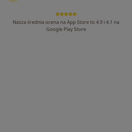
Nasza średnia ocena na App Store to 4.9 i 4.1 na
lek. Adrian Roszewski
Google Play Store
·
Więcej
Ortopeda
45 opinii
Generała Władysława Sikorskiego 1, Świętochłowice
•
Mapa
Severux Centrum Medyczne
Konsultacja ortopedyczna
300 zł
Specjalista nie oferuje umawiania online pod tym adresem.
Poproś o wizytę