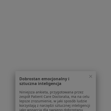
1
2
Powiązane wyszukiwania
W pobliżu Świętochłowic
Ból barku w Katowicach
Ból barku w Gliwicach
Ból barku w Chorzowie
Ból barku w Sosnowcu
Ból barku w Tychach
Dobrostan emocjonalny i
sztuczna inteligencja
Więcej (14)
Więcej w kategorii: W pobliżu Świętochłowic
Niniejsza ankieta, przygotowana przez
zespół Patient Care Doctoralia, ma na celu
lepsze zrozumienie, w jaki sposób ludzie
Schorzenia w Świętochłowicach
korzystają z narzędzi sztucznej inteligencji
Zaburzenia miesiączkowania w Świętochłowicach
jako wsparcia dla swojego dobrostanu