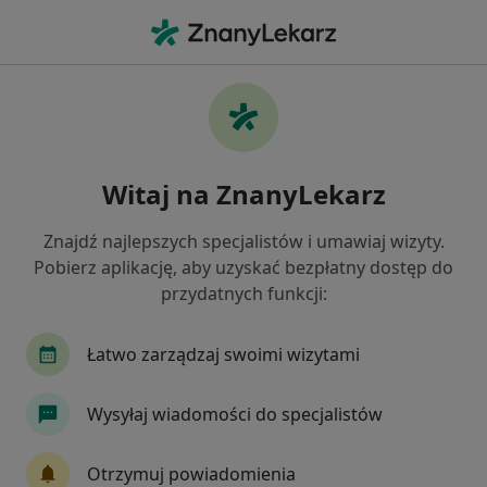
Me
Ból Barku • Świętochłowice, śląskie
Filtry
• 1
Ubezpieczenie
Map
Ból barku specjaliści w Świętochłowicach
Witaj na ZnanyLekarz
Jak działają wyniki wyszukiwania
Znajdź najlepszych specjalistów i umawiaj wizyty.
Pobierz aplikację, aby uzyskać bezpłatny dostęp do
Jakiego specjalisty szukasz?
przydatnych funkcji:
Fizjoterapeuta
Ortopeda
Radiolog
P
Łatwo zarządzaj swoimi wizytami
Wysyłaj wiadomości do specjalistów
Otrzymuj powiadomienia