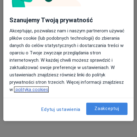
lek. Marcin Bugała
Szanujemy Twoją prywatność
·
Więcej
Ortopeda, Ortopeda dziecięcy
Akceptując, pozwalasz nam i naszym partnerom używać
12 opinii
plików cookie (lub podobnych technologii) do zbierania
Generała Władysława Sikorskiego 1, Świętochłowice
•
Mapa
danych do celów statystycznych i dostarczania treści w
Severux Centrum Medyczne
oparciu o Twoje zwyczaje przeglądania stron
internetowych. W każdej chwili możesz sprawdzić i
Konsultacja ortopedyczna
250 zł
zaktualizować swoje preferencje w ustawieniach. W
Specjalista nie oferuje umawiania online pod tym adresem.
ustawieniach znajdziesz również linki do polityk
prywatności stron trzecich. Więcej informacji znajdziesz
Poproś o wizytę
w
polityka cookies
Zaakceptuj
Edytuj ustawienia