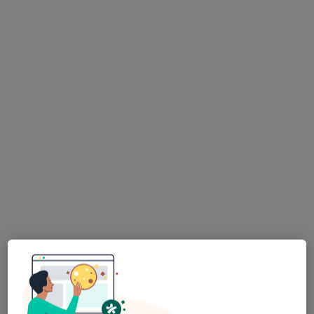
lek. Wojciech Chmielnicki
·
Więcej
Lekarz rehabilitacji medycznej
14 opinii
Generała Władysława Sikorskiego 1, Świętochłowice
•
Mapa
Severux Centrum Medyczne
Konsultacja lekarza rehabilitacji medycznej
200 zł
Specjalista nie oferuje umawiania online pod tym adresem.
Poproś o wizytę