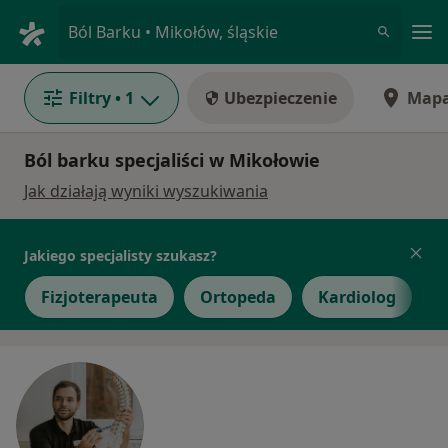
Me
Ból Barku • Mikołów, śląskie
Filtry
• 1
Ubezpieczenie
Map
Ból barku specjaliści w Mikołowie
Jak działają wyniki wyszukiwania
Jakiego specjalisty szukasz?
Fizjoterapeuta
Ortopeda
Kardiolog
N