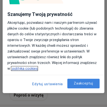
Szanujemy Twoją prywatność
Akceptując, pozwalasz nam i naszym partnerom używać
plików cookie (lub podobnych technologii) do zbierania
danych do celów statystycznych i dostarczania treści w
Bezpieczne płatności
Skupienie na pacjencie
oparciu o Twoje zwyczaje przeglądania stron
mgr Michał Szuplak
internetowych. W każdej chwili możesz sprawdzić i
·
Więcej
Osteopata, Fizjoterapeuta
zaktualizować swoje preferencje w ustawieniach. W
234 opinie
ustawieniach znajdziesz również linki do polityk
prywatności stron trzecich. Więcej informacji znajdziesz
Podleska 31/8, Mikołów
•
Mapa
w
polityka cookies
Mimedical Fizjoterapia i Osteopatia
Konsultacja fizjoterapeutyczna (kolejna wizyta)
200 zł
Zaakceptuj
Edytuj ustawienia
Specjalista nie oferuje umawiania online pod tym adresem.
Poproś o wizytę