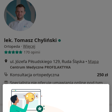
lek. Tomasz Chyliński
·
Więcej
Ortopeda
170 opinii
ul. Józefa Piłsudskiego 129, Ruda Śląska
•
Mapa
Centrum Medyczne PROFILAKTYKA
Konsultacja ortopedyczna
250 zł
Specjalista nie oferuje umawiania online pod tym adresem.
Poproś o wizytę