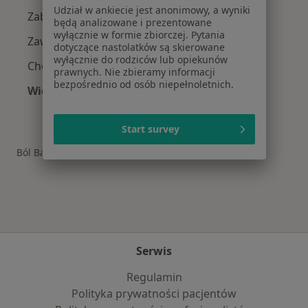
Udział w ankiecie jest anonimowy, a wyniki
Zaburzenia rytmu serca w Mikołowie
będą analizowane i prezentowane
wyłącznie w formie zbiorczej. Pytania
Zawał serca w Mikołowie
dotyczące nastolatków są skierowane
wyłącznie do rodziców lub opiekunów
Choroba niedokrwienna serca w Mikołowie
prawnych. Nie zbieramy informacji
bezpośrednio od osób niepełnoletnich.
Więcej (15)
Więcej w kategorii: Schorzenia w Mikołowie
Start survey
Ból Barku Specjaliści W Mikołowie
Serwis
Regulamin
Polityka prywatności pacjentów