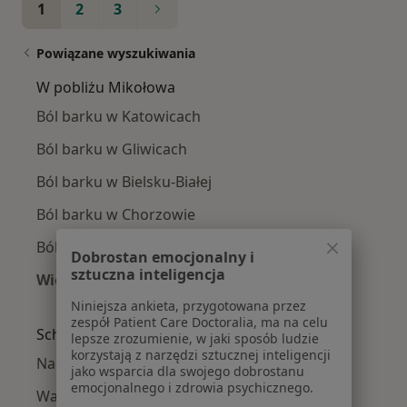
1
2
3
Powiązane wyszukiwania
W pobliżu Mikołowa
Ból barku w Katowicach
Ból barku w Gliwicach
Ból barku w Bielsku-Białej
Ból barku w Chorzowie
Ból barku w Sosnowcu
Dobrostan emocjonalny i
sztuczna inteligencja
Więcej (14)
Więcej w kategorii: W pobliżu Mikołowa
Niniejsza ankieta, przygotowana przez
zespół Patient Care Doctoralia, ma na celu
Schorzenia w Mikołowie
lepsze zrozumienie, w jaki sposób ludzie
korzystają z narzędzi sztucznej inteligencji
Nadciśnienie tętnicze w Mikołowie
jako wsparcia dla swojego dobrostanu
emocjonalnego i zdrowia psychicznego.
Wady serca w Mikołowie