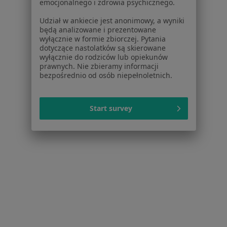
emocjonalnego i zdrowia psychicznego.
Bezsenność w Bytomiu
Udział w ankiecie jest anonimowy, a wyniki
Więcej (14)
będą analizowane i prezentowane
Więcej w kategorii: W pobliżu Tychów
wyłącznie w formie zbiorczej. Pytania
dotyczące nastolatków są skierowane
Schorzenia w Tychach
wyłącznie do rodziców lub opiekunów
prawnych. Nie zbieramy informacji
Menopauza w Tychach
bezpośrednio od osób niepełnoletnich.
Choroby ginekologiczne w Tychach
Endometrioza w Tychach
Start survey
Bolesne miesiączkowanie w Tychach
Zaburzenia miesiączkowania w Tychach
Więcej (15)
Więcej w kategorii: Schorzenia w Tychach
Strona Główna
Choroby
Bezsenność
Tychy
Zmień miasto
Zmień mi