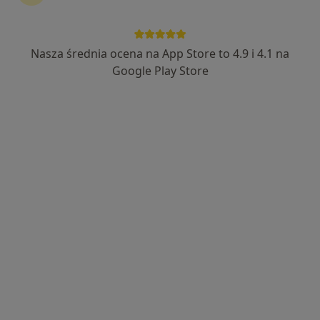
Nasza średnia ocena na App Store to 4.9 i 4.1 na
Bezpieczne płatności
Google Play Store
mgr Emilia Król
·
Więcej
Psycholog
47 opinii
Adres
Online 1
Online 2
Online 3
Grota-Roweckiego 44, Tychy
•
Mapa
G-Home Centrum Psychologiczno-Medyczne
Konsultacja psychologiczna online
220 zł
Specjalista nie oferuje umawiania online pod tym adresem.
Poproś o wizytę