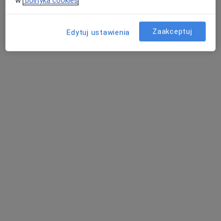
w
polityka cookies
Grota-Roweckiego 44, Tychy
•
Mapa
G-Home Centrum Psychologiczno-Medyczne
Konsultacja psychologiczna online
220 zł
Zaakceptuj
Edytuj ustawienia
Specjalista nie oferuje umawiania online pod tym adresem.
Poproś o wizytę
mgr Tatiana Miś
·
Więcej
Psychoterapeuta
16 opinii