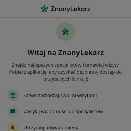
Me
Bezsenność • Tychy, śląskie
Filtry
• 1
Ubezpieczenie
Map
Bezsenność specjaliści w Tychach
Witaj na ZnanyLekarz
Jak działają wyniki wyszukiwania
Znajdź najlepszych specjalistów i umawiaj wizyty.
Pobierz aplikację, aby uzyskać bezpłatny dostęp do
Jakiego specjalisty szukasz?
przydatnych funkcji:
Psycholog
Psychoterapeuta
Dietetyk
Łatwo zarządzaj swoimi wizytami
Wysyłaj wiadomości do specjalistów
Otrzymuj powiadomienia