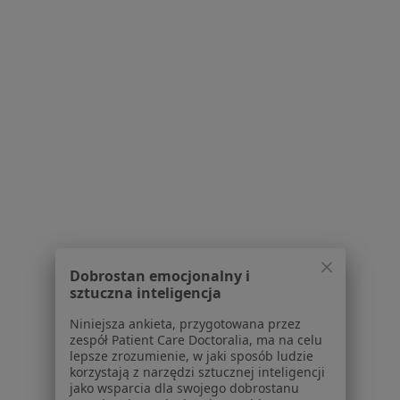
Przychodnia Hygea dieta-4u.pl
Konsultacja dietetyczna (pierwsza wizyta)
200 zł
Specjalista nie oferuje umawiania online pod tym adresem.
Poproś o wizytę
1
2
3
4
5
Powiązane wyszukiwania
W pobliżu Tychów
Dobrostan emocjonalny i
Bezsenność w Katowicach
sztuczna inteligencja
Bezsenność w Gliwicach
Niniejsza ankieta, przygotowana przez
zespół Patient Care Doctoralia, ma na celu
Bezsenność w Bielsku-Białej
lepsze zrozumienie, w jaki sposób ludzie
korzystają z narzędzi sztucznej inteligencji
Bezsenność w Sosnowcu
jako wsparcia dla swojego dobrostanu