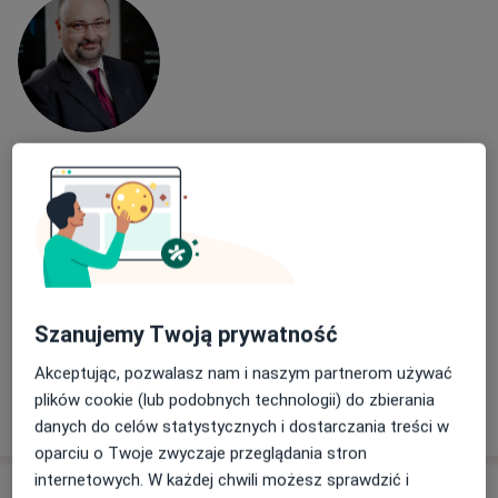
lek. Tomasz Szulik
·
Więcej
Ginekolog
242 opinie
ul. Fabryczna 2, Tychy
•
Mapa
Centrum Medyczne Ultra-Med-Strefa
Konsultacja ginekologiczna
280 zł
Szanujemy Twoją prywatność
Specjalista nie oferuje umawiania online pod tym adresem.
Akceptując, pozwalasz nam i naszym partnerom używać
plików cookie (lub podobnych technologii) do zbierania
Poproś o wizytę
danych do celów statystycznych i dostarczania treści w
oparciu o Twoje zwyczaje przeglądania stron
internetowych. W każdej chwili możesz sprawdzić i