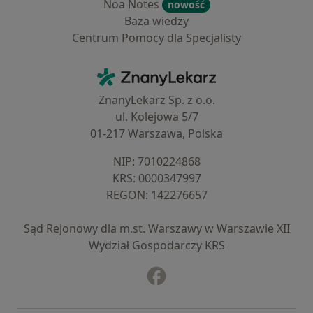
Noa Notes
nowość
Baza wiedzy
Centrum Pomocy dla Specjalisty
Kontakt
ZnanyLekarz - Strona główna
ZnanyLekarz Sp. z o.o.
ul. Kolejowa 5/7
01-217 Warszawa, Polska
NIP: ⁠7010224868
KRS: ⁠0000347997
REGON: ⁠142276657
Sąd Rejonowy dla m.st. Warszawy w Warszawie XII
Wydział Gospodarczy KRS
Facebook
otwiera się w nowej karcie