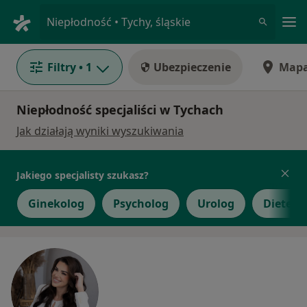
Me
Niepłodność • Tychy, śląskie
Filtry
• 1
Ubezpieczenie
Map
Niepłodność specjaliści w Tychach
Jak działają wyniki wyszukiwania
Jakiego specjalisty szukasz?
Ginekolog
Psycholog
Urolog
Dietety