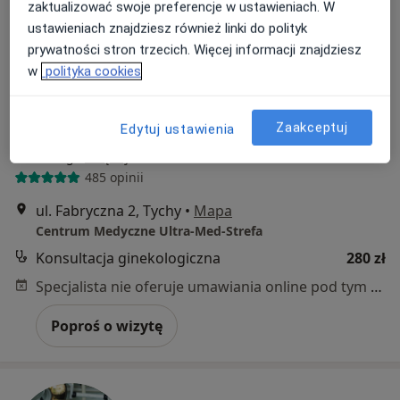
zaktualizować swoje preferencje w ustawieniach. W
ustawieniach znajdziesz również linki do polityk
prywatności stron trzecich. Więcej informacji znajdziesz
w
polityka cookies
Zaakceptuj
Edytuj ustawienia
lek. Marta Szulik
·
Więcej
Ginekolog
485 opinii
ul. Fabryczna 2, Tychy
•
Mapa
Centrum Medyczne Ultra-Med-Strefa
Konsultacja ginekologiczna
280 zł
Specjalista nie oferuje umawiania online pod tym adresem.
Poproś o wizytę