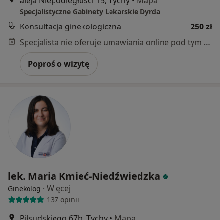
aleja Niepodległości 15, Tychy
•
Mapa
Specjalistyczne Gabinety Lekarskie Dyrda
Konsultacja ginekologiczna
250 zł
Specjalista nie oferuje umawiania online pod tym adresem.
Poproś o wizytę
lek. Maria Kmieć-Niedźwiedzka
·
Więcej
Ginekolog
137 opinii
Piłsudskiego 67b, Tychy
•
Mapa