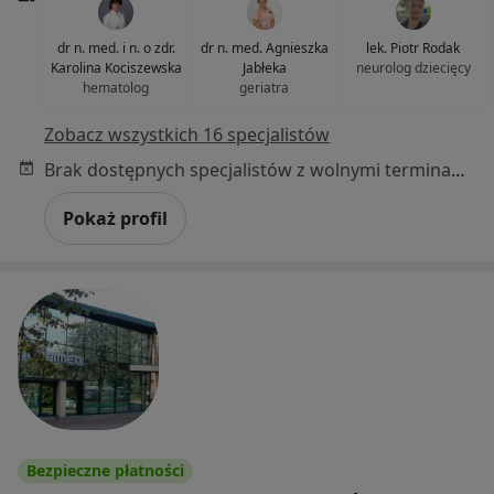
dr n. med. i n. o zdr.
dr n. med. Agnieszka
lek. Piotr Rodak
Karolina Kociszewska
Jabłeka
neurolog dziecięcy
hematolog
geriatra
Zobacz wszystkich 16 specjalistów
Brak dostępnych specjalistów z wolnymi terminami w tym centrum medycznym.
Pokaż profil
Bezpieczne płatności