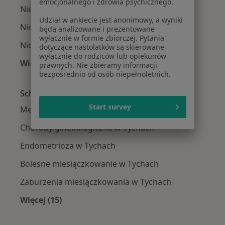
emocjonalnego i zdrowia psychicznego.
Niepłodność w Bielsku-Białej
Udział w ankiecie jest anonimowy, a wyniki
Niepłodność w Sosnowcu
będą analizowane i prezentowane
wyłącznie w formie zbiorczej. Pytania
Niepłodność w Chorzowie
dotyczące nastolatków są skierowane
wyłącznie do rodziców lub opiekunów
Więcej (14)
prawnych. Nie zbieramy informacji
Więcej w kategorii: W pobliżu Tychów
bezpośrednio od osób niepełnoletnich.
Schorzenia w Tychach
Start survey
Menopauza w Tychach
Choroby ginekologiczne w Tychach
Endometrioza w Tychach
Bolesne miesiączkowanie w Tychach
Zaburzenia miesiączkowania w Tychach
Więcej (15)
Więcej w kategorii: Schorzenia w Tychach