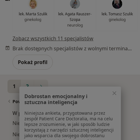
lek. Marta Szulik
lek. Agata Rauszer-
lek. Tomasz Szulik
ginekolog
Szopa
ginekolog
neurolog
Zobacz wszystkich 11 specjalistów
Brak dostępnych specjalistów z wolnymi terminami w tym centrum medycznym.
Pokaż profil
1
2
Dobrostan emocjonalny i
Powiązane wyszukiwania
sztuczna inteligencja
W pobliżu Tychów
Niniejsza ankieta, przygotowana przez
zespół Patient Care Doctoralia, ma na celu
Niepłodność w Katowicach
lepsze zrozumienie, w jaki sposób ludzie
korzystają z narzędzi sztucznej inteligencji
Niepłodność w Gliwicach
jako wsparcia dla swojego dobrostanu