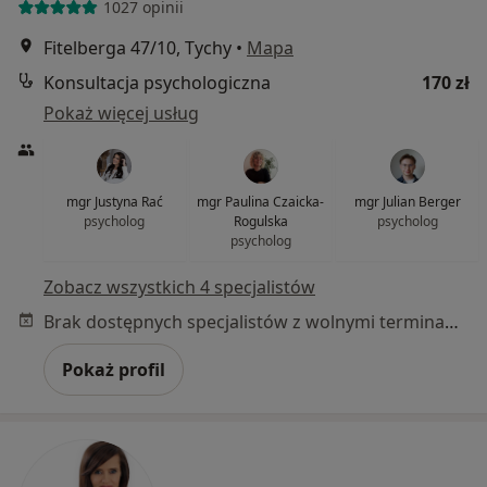
1027 opinii
Fitelberga 47/10, Tychy
•
Mapa
Konsultacja psychologiczna
170 zł
Pokaż więcej usług
mgr Justyna Rać
mgr Paulina Czaicka-
mgr Julian Berger
psycholog
Rogulska
psycholog
psycholog
Zobacz wszystkich 4 specjalistów
Brak dostępnych specjalistów z wolnymi terminami w tym centrum medycznym.
Pokaż profil