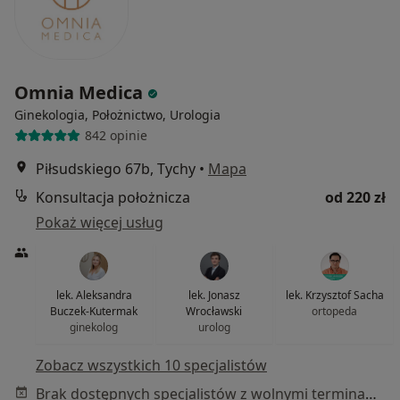
Omnia Medica
Ginekologia, Położnictwo, Urologia
842 opinie
Piłsudskiego 67b, Tychy
•
Mapa
Konsultacja położnicza
od 220 zł
Pokaż więcej usług
lek. Aleksandra
lek. Jonasz
lek. Krzysztof Sacha
Buczek-Kutermak
Wrocławski
ortopeda
ginekolog
urolog
Zobacz wszystkich 10 specjalistów
Brak dostępnych specjalistów z wolnymi terminami w tym centrum medycznym.