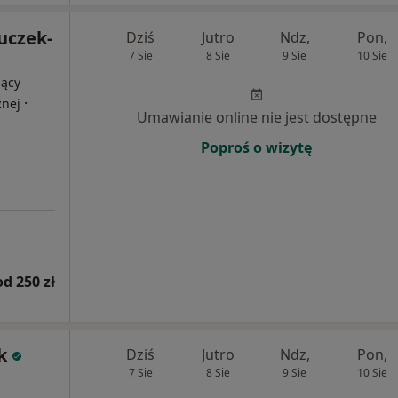
uczek-
Dziś
Jutro
Ndz,
Pon,
7 Sie
8 Sie
9 Sie
10 Sie
jący
·
znej
Umawianie online nie jest dostępne
Poproś o wizytę
od 250 zł
k
Dziś
Jutro
Ndz,
Pon,
7 Sie
8 Sie
9 Sie
10 Sie