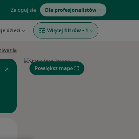
Zaloguj się
Dla profesjonalistów
je dzieci
Więcej filtrów
•
1
ukiwania
Powiększ mapę
Wt,
Śr,
Czw,
11 Sie
12 Sie
13 Sie