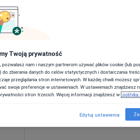
Umawianie online nie jest dostępne
Poproś o wizytę
yrda
250 zł
my Twoją prywatność
, pozwalasz nam i naszym partnerom używać plików cookie (lub p
) do zbierania danych do celów statystycznych i dostarczania treśc
zaje przeglądania stron internetowych. W każdej chwili możesz spr
Dziś
Jutro
Ndz,
Pon,
wać swoje preferencje w ustawieniach. W ustawieniach znajdziesz ró
7 Sie
8 Sie
9 Sie
10 Sie
a
prywatności stron trzecich. Więcej informacji znajdziesz w
polityka
Umawianie online nie jest dostępne
Za
Edytuj ustawienia
Poproś o wizytę