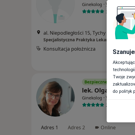
·
Więcej
Ginekolog
39 opinii
al. Niepodległości 15, Tychy
•
Mapa
Specjalistyczna Praktyka Lekarska Michał D
Konsultacja położnicza
Szanuje
Akceptując
technologii
Twoje zwyc
Bezpieczne płatności
zaktualizo
lek. Olga Tokarsk
do polityk 
·
Więcej
Ginekolog
23 opinie
Adres 1
Adres 2
Online