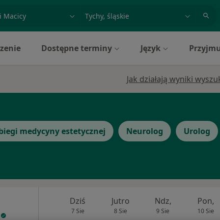
acja, badanie lub nazwisko
miasto lub dzielnica
zenie
Dostępne terminy
Język
Przyjmu
h
Jak działają wyniki wysz
biegi medycyny estetycznej
Neurolog
Urolog
Dziś
Jutro
Ndz,
Pon,
7 Sie
8 Sie
9 Sie
10 Sie