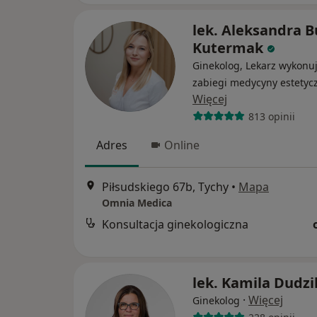
lek. Aleksandra B
Kutermak
Ginekolog, Lekarz wykonu
zabiegi medycyny estetyc
Więcej
813 opinii
Adres
Online
Piłsudskiego 67b, Tychy
•
Mapa
Omnia Medica
Konsultacja ginekologiczna
lek. Kamila Dudzi
·
Więcej
Ginekolog