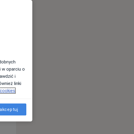
odobnych
i w oparciu o
awdzić i
Wt,
Śr,
Czw,
wnież linki
11 Sie
12 Sie
13 Sie
 cookies
akceptuj