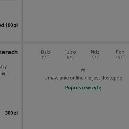
od 100 zł
Kierach
Dziś
Jutro
Ndz,
Pon,
7 Sie
8 Sie
9 Sie
10 Sie
jący
·
znej
Umawianie online nie jest dostępne
Poproś o wizytę
300 zł