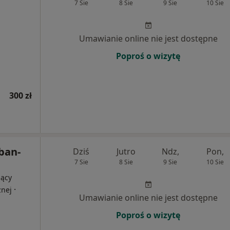
7 Sie
8 Sie
9 Sie
10 Sie
Umawianie online nie jest dostępne
Poproś o wizytę
300 zł
ban-
Dziś
Jutro
Ndz,
Pon,
7 Sie
8 Sie
9 Sie
10 Sie
jący
·
znej
Umawianie online nie jest dostępne
Poproś o wizytę