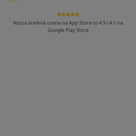
Nasza średnia ocena na App Store to 4.9 i 4.1 na
Bezpieczne płatności
Google Play Store
lek. Michał Dyrda
·
Więcej
Ginekolog
39 opinii
al. Niepodległości 15, Tychy
•
Mapa
Specjalistyczna Praktyka Lekarska Michał Dyrda
Konsultacja położnicza
250 zł
Specjalista nie oferuje umawiania online pod tym adresem.
Poproś o wizytę