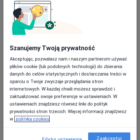
Poproś o wizytę
Szanujemy Twoją prywatność
Akceptując, pozwalasz nam i naszym partnerom używać
plików cookie (lub podobnych technologii) do zbierania
danych do celów statystycznych i dostarczania treści w
lek. Tomasz Szulik
oparciu o Twoje zwyczaje przeglądania stron
·
Więcej
Ginekolog
internetowych. W każdej chwili możesz sprawdzić i
242 opinie
zaktualizować swoje preferencje w ustawieniach. W
ul. Fabryczna 2, Tychy
•
Mapa
ustawieniach znajdziesz również linki do polityk
Centrum Medyczne Ultra-Med-Strefa
prywatności stron trzecich. Więcej informacji znajdziesz
w
polityka cookies
Konsultacja ginekologiczna
280 zł
Specjalista nie oferuje umawiania online pod tym adresem.
Zaakceptuj
Edytuj ustawienia