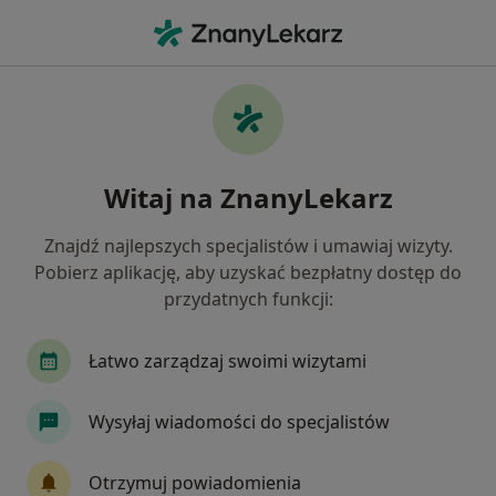
Me
Infekcje Dróg Rodnych • Tychy, śląskie
Filtry
• 1
Ubezpieczenie
Map
Infekcje dróg rodnych specjaliści w Tychach
Witaj na ZnanyLekarz
Jak działają wyniki wyszukiwania
Znajdź najlepszych specjalistów i umawiaj wizyty.
Pobierz aplikację, aby uzyskać bezpłatny dostęp do
Jakiego specjalisty szukasz?
przydatnych funkcji:
Ginekolog
Lekarz wykonujący zabiegi medycyn
Łatwo zarządzaj swoimi wizytami
Wysyłaj wiadomości do specjalistów
Otrzymuj powiadomienia