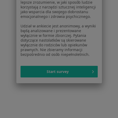
lepsze zrozumienie, w jaki sposób ludzie
Więcej (14)
korzystają z narzędzi sztucznej inteligencji
Więcej w kategorii: W pobliżu Tychów
jako wsparcia dla swojego dobrostanu
emocjonalnego i zdrowia psychicznego.
Schorzenia w Tychach
Udział w ankiecie jest anonimowy, a wyniki
Nadciśnienie tętnicze w Tychach
będą analizowane i prezentowane
wyłącznie w formie zbiorczej. Pytania
Niewydolność serca w Tychach
dotyczące nastolatków są skierowane
wyłącznie do rodziców lub opiekunów
Choroba niedokrwienna serca w Tychach
prawnych. Nie zbieramy informacji
bezpośrednio od osób niepełnoletnich.
Zaburzenia rytmu serca w Tychach
Choroby serca w Tychach
Start survey
Więcej (15)
Więcej w kategorii: Schorzenia w Tychach
Strona Główna
Choroby
Infekcje Dróg Rodnych
Zmień mia
Tychy
Zmień miasto