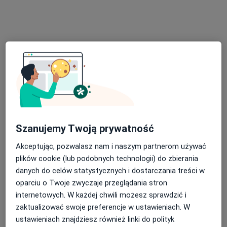
centrum psychologiczne porozmawiajMY
Konsultacja psychologiczna
170 zł
Specjalista nie oferuje umawiania online pod tym adresem.
Poproś o wizytę
Szanujemy Twoją prywatność
Akceptując, pozwalasz nam i naszym partnerom używać
plików cookie (lub podobnych technologii) do zbierania
dr n. o zdr. Aneta Kasiborska
danych do celów statystycznych i dostarczania treści w
·
Więcej
oparciu o Twoje zwyczaje przeglądania stron
Psycholog, Psychoterapeuta, Biegły sądowy
internetowych. W każdej chwili możesz sprawdzić i
255 opinii
zaktualizować swoje preferencje w ustawieniach. W
Adres
Online
ustawieniach znajdziesz również linki do polityk