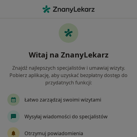
Me
Bezsenność • Lublin, lubelskie
Filtry
• 1
Ubezpieczenie
Map
Bezsenność specjaliści w Lublinie
Witaj na ZnanyLekarz
Jak działają wyniki wyszukiwania
Znajdź najlepszych specjalistów i umawiaj wizyty.
Pobierz aplikację, aby uzyskać bezpłatny dostęp do
Jakiego specjalisty szukasz?
przydatnych funkcji:
Psycholog
Psychoterapeuta
Psychiatra
Łatwo zarządzaj swoimi wizytami
Wysyłaj wiadomości do specjalistów
Otrzymuj powiadomienia