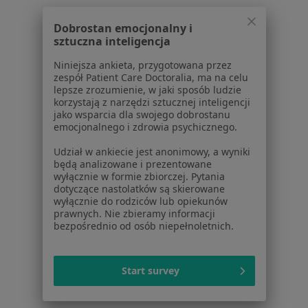
W pobliżu Lublina
Dobrostan emocjonalny i
Bezsenność w Puławach
sztuczna inteligencja
Bezsenność w Kraśniku
Niniejsza ankieta, przygotowana przez
zespół Patient Care Doctoralia, ma na celu
Bezsenność w Lubartowie
lepsze zrozumienie, w jaki sposób ludzie
korzystają z narzędzi sztucznej inteligencji
Bezsenność w Świdniku
jako wsparcia dla swojego dobrostanu
emocjonalnego i zdrowia psychicznego.
Bezsenność w Łęcznej
Udział w ankiecie jest anonimowy, a wyniki
Więcej (3)
będą analizowane i prezentowane
Więcej w kategorii: W pobliżu Lublina
wyłącznie w formie zbiorczej. Pytania
dotyczące nastolatków są skierowane
wyłącznie do rodziców lub opiekunów
Schorzenia w Lublinie
prawnych. Nie zbieramy informacji
Choroby ginekologiczne w Lublinie
bezpośrednio od osób niepełnoletnich.
Menopauza w Lublinie
Start survey
Zespół policystycznych jajników (PCOS / PMOS) w
Lublinie