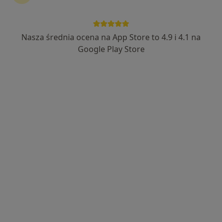
Nasza średnia ocena na App Store to 4.9 i 4.1 na
Bezpieczne płatności
Google Play Store
mgr Michał Lesiak
·
Więcej
Psycholog, Psychotraumatolog, Seksuolog
1120 opinii
Adres
Online
Tomasza Zana 39a, Lublin
•
Mapa
Klinika Psychologiczna Empatia - Michał Lesiak
Badanie kwestionariuszem DIVA-5
690 zł
Specjalista nie oferuje umawiania online pod tym adresem.
Poproś o wizytę