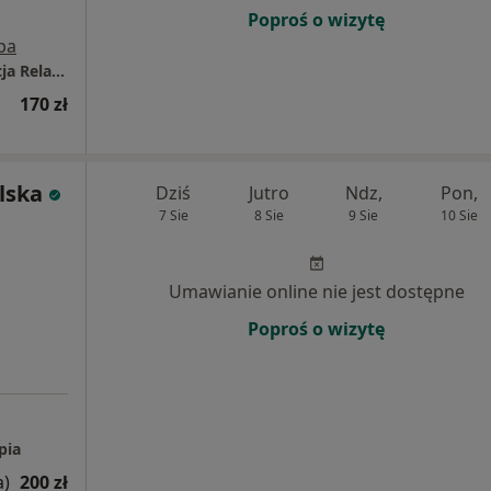
Poproś o wizytę
pa
Gabinet Psychologiczno - Terapeutyczny Racja Relacja, Lubartów
170 zł
lska
Dziś
Jutro
Ndz,
Pon,
7 Sie
8 Sie
9 Sie
10 Sie
Umawianie online nie jest dostępne
Poproś o wizytę
pia
a)
200 zł