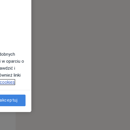
odobnych
i w oparciu o
awdzić i
wnież linki
 cookies
Wt,
Śr,
Czw,
11 Sie
12 Sie
13 Sie
akceptuj