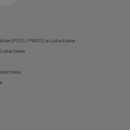
jników (PCOS / PMOS) w Lubartowie
 Lubartowie
Lubartowie
ie
 Schorzenia w Lubartowie