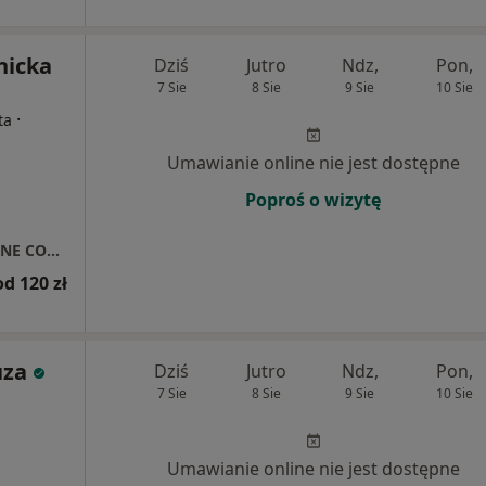
nicka
Dziś
Jutro
Ndz,
Pon,
7 Sie
8 Sie
9 Sie
10 Sie
·
ta
Umawianie online nie jest dostępne
Poproś o wizytę
CENTRUM PSYCHOLOGICZNO TERAPEUTYCZNE COMPOS MENTIS JUSTYNA CZERNICKA
od 120 zł
uza
Dziś
Jutro
Ndz,
Pon,
7 Sie
8 Sie
9 Sie
10 Sie
Umawianie online nie jest dostępne