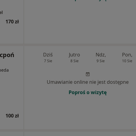
el
170 zł
icpoń
Dziś
Jutro
Ndz,
Pon,
7 Sie
8 Sie
9 Sie
10 Sie
opeda
Umawianie online nie jest dostępne
Poproś o wizytę
100 zł