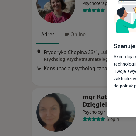
·
Więcej
Psychoterapeuta
52 opinie
Adres
Online
Szanuje
Fryderyka Chopina 23/1, Lubartów
•
Ma
Akceptując
Psycholog Psychotraumatolog Kinga Majch
technologii
Konsultacja psychologiczna
Twoje zwyc
zaktualizo
do polityk 
mgr Katarzyna O
Dzięgiel
·
Więcej
Psycholog
6 opinii