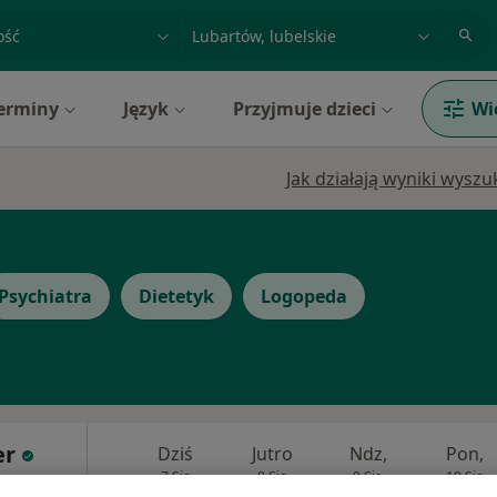
acja, badanie lub nazwisko
miasto lub dzielnica
erminy
Język
Przyjmuje dzieci
Wi
Jak działają wyniki wysz
Psychiatra
Dietetyk
Logopeda
er
Dziś
Jutro
Ndz,
Pon,
7 Sie
8 Sie
9 Sie
10 Sie
olog,