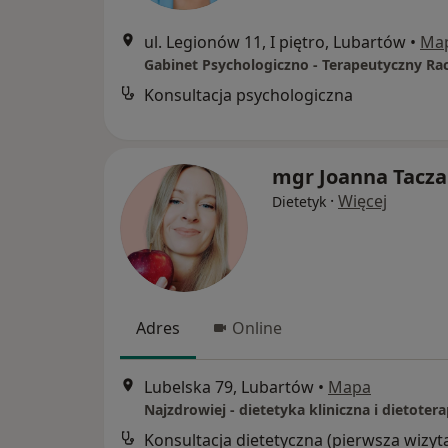
ul. Legionów 11, I piętro, Lubartów
•
Ma
Konsultacja psychologiczna
mgr Joanna Tacza
·
Więcej
Dietetyk
Adres
Online
Lubelska 79, Lubartów
•
Mapa
Najzdrowiej - dietetyka kliniczna i dietotera
Konsultacja dietetyczna (pierwsza wizyt