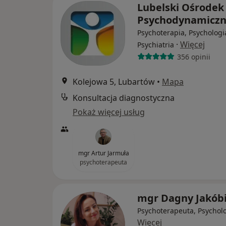
Lubelski Ośrodek
Psychodynamicz
Psychoterapia, Psychologi
·
Więcej
Psychiatria
356 opinii
Kolejowa 5, Lubartów
•
Mapa
Konsultacja diagnostyczna
Pokaż więcej usług
mgr Artur Jarmuła
psychoterapeuta
mgr Dagny Jakób
Psychoterapeuta, Psychol
Więcej