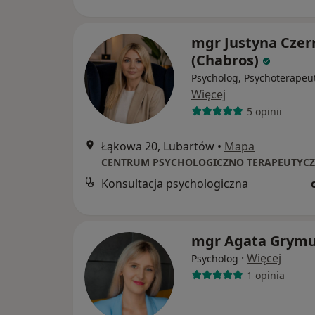
mgr Justyna Czer
(Chabros)
Psycholog, Psychoterapeu
Więcej
5 opinii
Łąkowa 20, Lubartów
•
Mapa
Konsultacja psychologiczna
mgr Agata Grym
·
Więcej
Psycholog
1 opinia