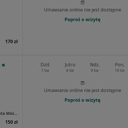
Umawianie online nie jest dostępne
Poproś o wizytę
170 zł
k
Dziś
Jutro
Ndz,
Pon,
7 Sie
8 Sie
9 Sie
10 Sie
Umawianie online nie jest dostępne
Poproś o wizytę
Centrum Psychologiczno-terapeutyczne Aneta Misiak
150 zł