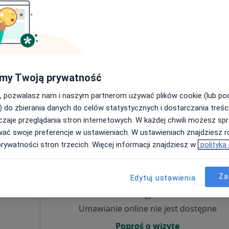
Umawianie online nie jest dostępne
Poproś o wizytę
my Twoją prywatność
pa
, pozwalasz nam i naszym partnerom używać plików cookie (lub p
er
) do zbierania danych do celów statystycznych i dostarczania treśc
200 zł
zaje przeglądania stron internetowych. W każdej chwili możesz spr
wać swoje preferencje w ustawieniach. W ustawieniach znajdziesz ró
prywatności stron trzecich. Więcej informacji znajdziesz w
polityka
zga-
Dziś
Jutro
Ndz,
Pon,
7 Sie
8 Sie
9 Sie
10 Sie
Za
Edytuj ustawienia
Umawianie online nie jest dostępne
Poproś o wizytę