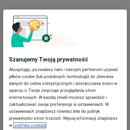
Specjalista nie oferuje umawiania online pod tym adresem.
Poproś o wizytę
Szanujemy Twoją prywatność
Akceptując, pozwalasz nam i naszym partnerom używać
plików cookie (lub podobnych technologii) do zbierania
dr n. med. Gustaw Chołubek
danych do celów statystycznych i dostarczania treści w
·
Więcej
Ginekolog
oparciu o Twoje zwyczaje przeglądania stron
144 opinie
internetowych. W każdej chwili możesz sprawdzić i
zaktualizować swoje preferencje w ustawieniach. W
Adres 1
Adres 2
Adres 3
Adres 4
Adres 5
ustawieniach znajdziesz również linki do polityk
prywatności stron trzecich. Więcej informacji znajdziesz
Orkana 7, Lublin
•
Mapa
w
polityka cookies
Luxmed Lublin - Orkana