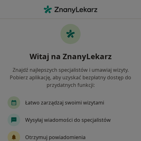
Me
Choroby Ginekologiczne • Lublin, lubelskie
Filtry
• 1
Ubezpieczenie
Map
Choroby ginekologiczne specjaliści w
Witaj na ZnanyLekarz
Lublinie
Jak działają wyniki wyszukiwania
Znajdź najlepszych specjalistów i umawiaj wizyty.
Pobierz aplikację, aby uzyskać bezpłatny dostęp do
przydatnych funkcji:
Jakiego specjalisty szukasz?
Ginekolog
Endokrynolog
Chirurg
Ra
Łatwo zarządzaj swoimi wizytami
Wysyłaj wiadomości do specjalistów
Otrzymuj powiadomienia