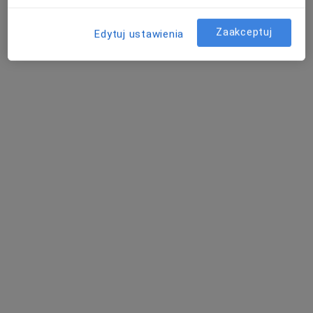
Konsultacja ginekologiczna
230 zł
Zaakceptuj
Edytuj ustawienia
Specjalista nie oferuje umawiania online pod tym adresem.
Poproś o wizytę
dr Kamila Trzeciak
·
Więcej
Ginekolog
681 opinii
Adres 1
Adres 2
Adres 3
Adres 4
Adres 5