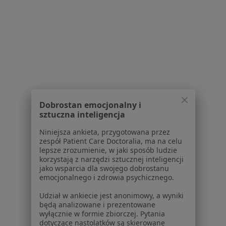
1
2
3
4
5
6
8
Powiązane wyszukiwania
W pobliżu Lublina
Choroby ginekologiczne w Puławach
Choroby ginekologiczne w Łęcznej
Dobrostan emocjonalny i
Choroby ginekologiczne w Kraśniku
sztuczna inteligencja
Choroby ginekologiczne w Bełżycach
Niniejsza ankieta, przygotowana przez
zespół Patient Care Doctoralia, ma na celu
Choroby ginekologiczne w Lubartowie
lepsze zrozumienie, w jaki sposób ludzie
korzystają z narzędzi sztucznej inteligencji
Więcej (2)
jako wsparcia dla swojego dobrostanu
emocjonalnego i zdrowia psychicznego.
Więcej w kategorii: W pobliżu Lublina
Udział w ankiecie jest anonimowy, a wyniki
Schorzenia w Lublinie
będą analizowane i prezentowane
Menopauza w Lublinie
wyłącznie w formie zbiorczej. Pytania
dotyczące nastolatków są skierowane