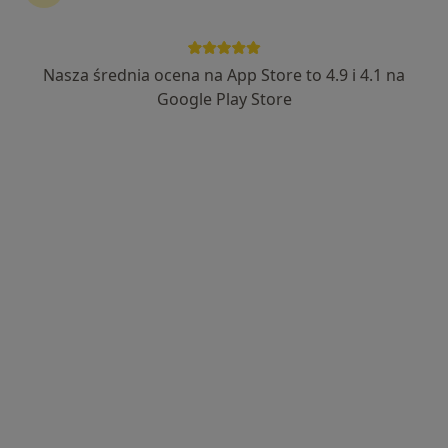
Nasza średnia ocena na App Store to 4.9 i 4.1 na
dr n. med. Dariusz Swatowski
Google Play Store
·
Więcej
Ginekolog
453 opinie
Adres 1
Adres 2
Adres 3
Koncertowa 4d, Lublin
•
Mapa
Luxmed Lublin - Koncertowa
Konsultacja ginekologiczna
250 zł
Specjalista nie oferuje umawiania online pod tym adresem.
Poproś o wizytę