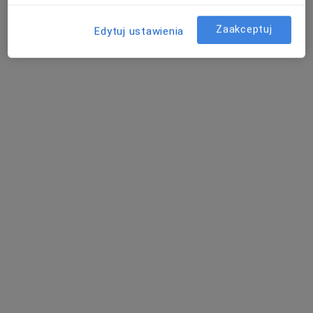
Konsultacja fizjoterapeutyczna
240 zł
Specjalista nie oferuje umawiania online pod tym adresem.
Zaakceptuj
Edytuj ustawienia
Poproś o wizytę
dr Paweł Buraczyński
·
Więcej
Urolog
438 opinii
Adres 1
Adres 2