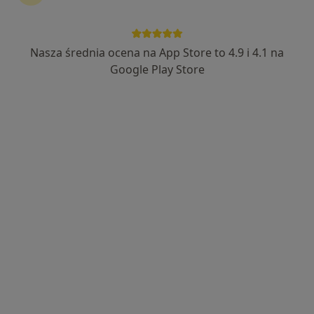
Nasza średnia ocena na App Store to 4.9 i 4.1 na
dr n. med. Gustaw Chołubek
Google Play Store
·
Więcej
Ginekolog
144 opinie
Adres 1
Adres 2
Adres 3
Adres 4
Adres 5
Radziwiłłowska 5, Lublin
•
Mapa
Luxmed Lublin - Radziwiłłowska
Konsultacja ginekologiczna
230 zł
Specjalista nie oferuje umawiania online pod tym adresem.
Poproś o wizytę