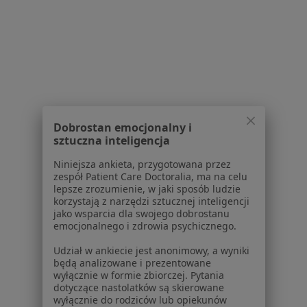
1
2
3
4
5
6
Powiązane wyszukiwania
W pobliżu Lublina
Nietrzymanie moczu w Puławach
Dobrostan emocjonalny i
Nietrzymanie moczu w Kraśniku
sztuczna inteligencja
Nietrzymanie moczu w Lubartowie
Niniejsza ankieta, przygotowana przez
Nietrzymanie moczu w Świdniku
zespół Patient Care Doctoralia, ma na celu
lepsze zrozumienie, w jaki sposób ludzie
Nietrzymanie moczu w Nałęczowie
korzystają z narzędzi sztucznej inteligencji
jako wsparcia dla swojego dobrostanu
Więcej (1)
emocjonalnego i zdrowia psychicznego.
Więcej w kategorii: W pobliżu Lublina
Udział w ankiecie jest anonimowy, a wyniki
będą analizowane i prezentowane
Schorzenia w Lublinie
wyłącznie w formie zbiorczej. Pytania
dotyczące nastolatków są skierowane
Nadciśnienie tętnicze w Lublinie
wyłącznie do rodziców lub opiekunów