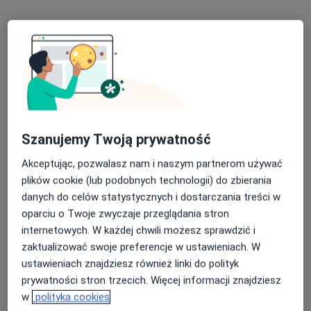
Poproś o wizytę
Szanujemy Twoją prywatność
Akceptując, pozwalasz nam i naszym partnerom używać
mgr Karolina Mazur
plików cookie (lub podobnych technologii) do zbierania
·
Więcej
Fizjoterapeuta
danych do celów statystycznych i dostarczania treści w
61 opinii
oparciu o Twoje zwyczaje przeglądania stron
internetowych. W każdej chwili możesz sprawdzić i
Adres 1
Adres 2
zaktualizować swoje preferencje w ustawieniach. W
ustawieniach znajdziesz również linki do polityk
Pogodna 34, Lublin
•
Mapa
prywatności stron trzecich. Więcej informacji znajdziesz
Terpa - Gabinety i Ośrodek
w
polityka cookies