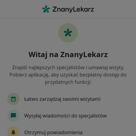
Me
Nietrzymanie Moczu • Lublin, lubelskie
Filtry
• 1
Ubezpieczenie
Map
Nietrzymanie moczu specjaliści w Lublinie
Witaj na ZnanyLekarz
Jak działają wyniki wyszukiwania
Znajdź najlepszych specjalistów i umawiaj wizyty.
Pobierz aplikację, aby uzyskać bezpłatny dostęp do
Jakiego specjalisty szukasz?
przydatnych funkcji:
Ginekolog
Urolog
Chirurg
Endokryno
Łatwo zarządzaj swoimi wizytami
Wysyłaj wiadomości do specjalistów
Otrzymuj powiadomienia