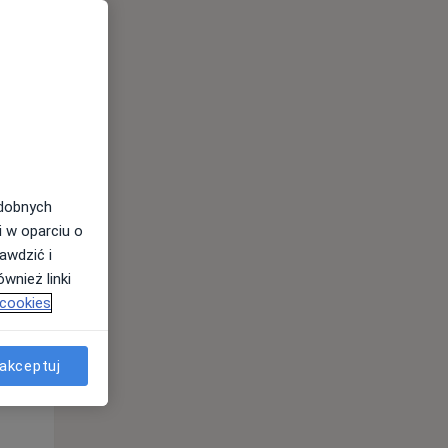
odobnych
i w oparciu o
awdzić i
wnież linki
 cookies
Śr,
Czw,
Pt,
12 Sie
13 Sie
14 Sie
akceptuj