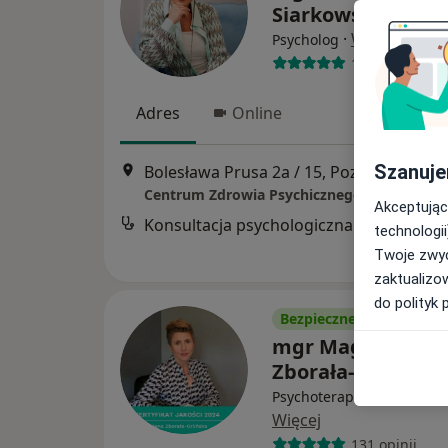
Siarkowska
·
Więcej
Psycholog
111 opinii
Adres
Online
Szanuje
Bolesława Prusa 2a / 15, Poznań
•
Mapa
Centrum Zdrowia Psychicznego Optimus
Akceptując
Konsultacja psychologiczna
technologii
Twoje zwyc
zaktualizo
do polityk 
Bezpieczne płatności
mgr Magdalena
Zborała-Orlińska
Psychoterapeuta, Psychol
Więcej
131 opinii