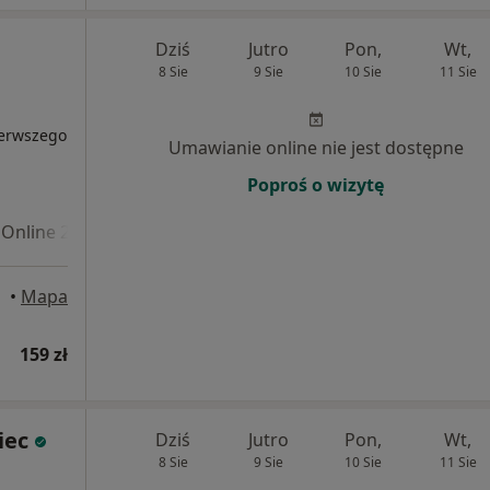
Dziś
Jutro
Pon,
Wt,
8 Sie
9 Sie
10 Sie
11 Sie
ierwszego
Umawianie online nie jest dostępne
Poproś o wizytę
Online 2
•
Mapa
159 zł
iec
Dziś
Jutro
Pon,
Wt,
8 Sie
9 Sie
10 Sie
11 Sie