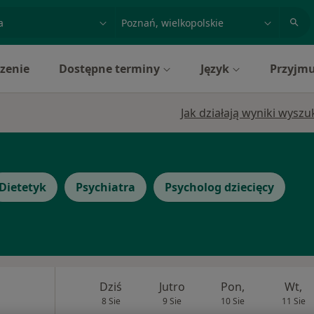
acja, badanie lub nazwisko
miasto lub dzielnica
zenie
Dostępne terminy
Język
Przyjmu
Jak działają wyniki wysz
Dietetyk
Psychiatra
Psycholog dziecięcy
Dziś
Jutro
Pon,
Wt,
8 Sie
9 Sie
10 Sie
11 Sie