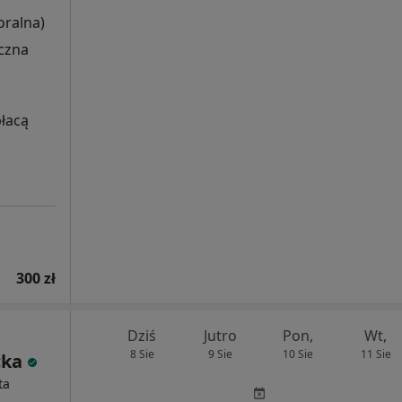
ralna)
czna
płacą
300 zł
Dziś
Jutro
Pon,
Wt,
8 Sie
9 Sie
10 Sie
11 Sie
cka
ta