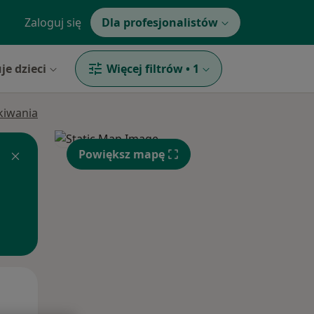
Zaloguj się
Dla profesjonalistów
je dzieci
Więcej filtrów
•
1
ukiwania
Powiększ mapę
Śr,
Czw,
Pt,
12 Sie
13 Sie
14 Sie