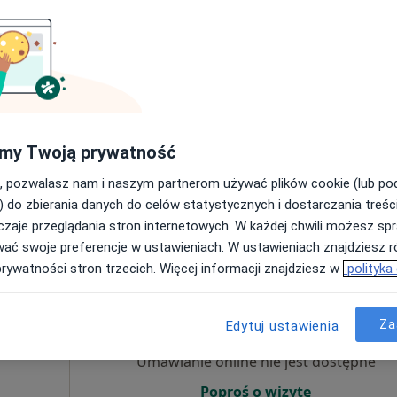
Umawianie online nie jest dostępne
Poproś o wizytę
my Twoją prywatność
, pozwalasz nam i naszym partnerom używać plików cookie (lub p
250 zł
) do zbierania danych do celów statystycznych i dostarczania treśc
zaje przeglądania stron internetowych. W każdej chwili możesz spr
wać swoje preferencje w ustawieniach. W ustawieniach znajdziesz ró
prywatności stron trzecich. Więcej informacji znajdziesz w
polityka
Dziś
Jutro
Pon,
Wt,
8 Sie
9 Sie
10 Sie
11 Sie
Za
Edytuj ustawienia
·
og
Umawianie online nie jest dostępne
Poproś o wizytę