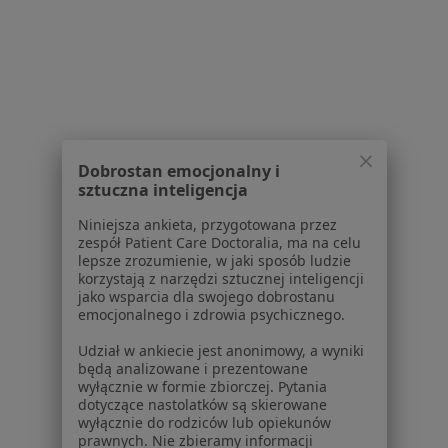
Konsultacja dietetyczna
200 zł
Pokaż więcej usług
lek. Agnieszka
dr n. med. Sandra
dr n. med. Alicja
Szczerkowska
Majcher
Gawin
Dobrostan emocjonalny i
endokrynolog
gastrolog
gastrolog
sztuczna inteligencja
Zobacz wszystkich 8 specjalistów
Niniejsza ankieta, przygotowana przez
zespół Patient Care Doctoralia, ma na celu
Brak dostępnych specjalistów z wolnymi terminami w tym centrum medycznym.
lepsze zrozumienie, w jaki sposób ludzie
korzystają z narzędzi sztucznej inteligencji
Pokaż profil
jako wsparcia dla swojego dobrostanu
emocjonalnego i zdrowia psychicznego.
Udział w ankiecie jest anonimowy, a wyniki
1
2
3
będą analizowane i prezentowane
wyłącznie w formie zbiorczej. Pytania
dotyczące nastolatków są skierowane
Powiązane wyszukiwania
wyłącznie do rodziców lub opiekunów
prawnych. Nie zbieramy informacji