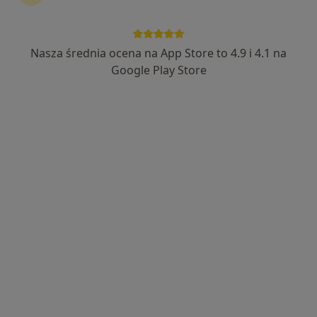
Nasza średnia ocena na App Store to 4.9 i 4.1 na
lek. Magdalena Kulbat
Google Play Store
·
Więcej
Dermatolog
583 opinie
Adres
Online
Bartosza Głowackiego 13/LU1, Szczecin
•
Mapa
SEDIMED
Konsultacja dermatologiczna
300 zł
Specjalista nie oferuje umawiania online pod tym adresem.
Poproś o wizytę