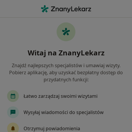
Me
Alergiczne Kontaktowe Zapalenie Skóry • Szczecin, zachodniopomorskie
Filtry
• 1
Ubezpieczenie
Map
Alergiczne kontaktowe zapalenie skóry
Witaj na ZnanyLekarz
specjaliści w Szczecinie
Jak działają wyniki wyszukiwania
Znajdź najlepszych specjalistów i umawiaj wizyty.
Pobierz aplikację, aby uzyskać bezpłatny dostęp do
przydatnych funkcji:
Jakiego specjalisty szukasz?
Dermatolog
Internista
Pediatra
Ort
Łatwo zarządzaj swoimi wizytami
Wysyłaj wiadomości do specjalistów
Otrzymuj powiadomienia