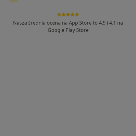
Nasza średnia ocena na App Store to 4.9 i 4.1 na
Ewelina Becmer
Google Play Store
·
Więcej
Dietetyk
60 opinii
Adres
Online
Puławska 27/3, Piaseczno
•
Mapa
Przestrzeń Introspekcji - Centrum Terapii i Rozwoju
Konsultacja dietetyczna
od 180 zł
Specjalista nie oferuje umawiania online pod tym adresem.
Poproś o wizytę