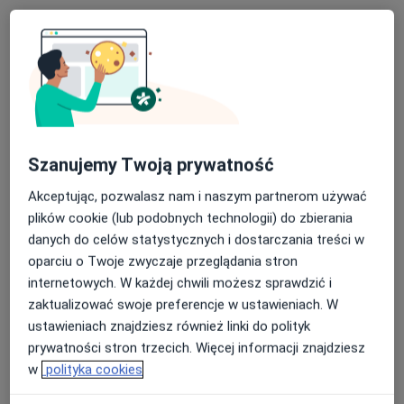
Poproś o wizytę
Szanujemy Twoją prywatność
Akceptując, pozwalasz nam i naszym partnerom używać
plików cookie (lub podobnych technologii) do zbierania
Patryk Mazurek
danych do celów statystycznych i dostarczania treści w
·
Więcej
Dietetyk
oparciu o Twoje zwyczaje przeglądania stron
15 opinii
internetowych. W każdej chwili możesz sprawdzić i
ul. Nowa 4A, Stara Iwiczna
•
Mapa
zaktualizować swoje preferencje w ustawieniach. W
Centrum Medyczne LUX MED Stara Iwiczna - Nowa 4A
ustawieniach znajdziesz również linki do polityk
prywatności stron trzecich. Więcej informacji znajdziesz
Konsultacja dietetyczna (pierwsza wizyta)
od 302 zł
w
polityka cookies
Specjalista nie oferuje umawiania online pod tym adresem.