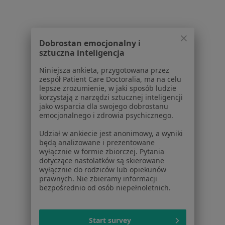
W pobliżu Piaseczna
Alergia pokarmowa w Warszawie
Alergia pokarmowa w Legionowie
Dobrostan emocjonalny i
Alergia pokarmowa w Pruszkowie
sztuczna inteligencja
Alergia pokarmowa w Grodzisku Mazowieckim
Niniejsza ankieta, przygotowana przez
zespół Patient Care Doctoralia, ma na celu
Alergia pokarmowa w Łomiankach
lepsze zrozumienie, w jaki sposób ludzie
korzystają z narzędzi sztucznej inteligencji
Więcej (14)
jako wsparcia dla swojego dobrostanu
emocjonalnego i zdrowia psychicznego.
Więcej w kategorii: W pobliżu Piaseczna
Udział w ankiecie jest anonimowy, a wyniki
Schorzenia w Piasecznie
będą analizowane i prezentowane
wyłącznie w formie zbiorczej. Pytania
Choroby układu oddechowego w Piasecznie
dotyczące nastolatków są skierowane
wyłącznie do rodziców lub opiekunów
Nadciśnienie tętnicze w Piasecznie
prawnych. Nie zbieramy informacji
bezpośrednio od osób niepełnoletnich.
Choroby układu moczowego w Piasecznie
Zaburzenia rytmu serca w Piasecznie
Start survey