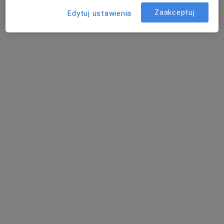
Poproś o wizytę
Zaakceptuj
Edytuj ustawienia
Bezpieczne płatności
LabMed
·
Więcej
Diagnostyka, Medycyna, Medycyna ratunkowa
1 opinia
Ogrodowa 16D, Józefosław
•
Mapa
Konsultacja pediatryczna
280 zł