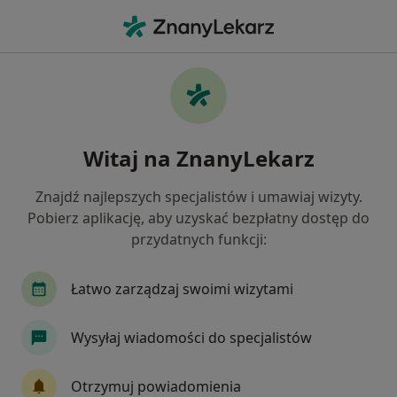
Me
Alergia Pokarmowa • Piaseczno, mazowieckie
Filtry
• 1
Ubezpieczenie
Map
Alergia pokarmowa specjaliści w Piasecznie
Witaj na ZnanyLekarz
Jak działają wyniki wyszukiwania
Znajdź najlepszych specjalistów i umawiaj wizyty.
Pobierz aplikację, aby uzyskać bezpłatny dostęp do
Jakiego specjalisty szukasz?
przydatnych funkcji:
Dietetyk
Internista
Alergolog
Gineko
Łatwo zarządzaj swoimi wizytami
Wysyłaj wiadomości do specjalistów
Otrzymuj powiadomienia