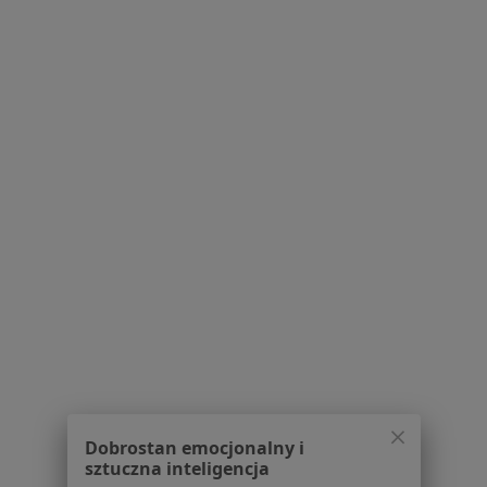
Więcej w kategorii: W pobliżu Pruszkowa
Schorzenia w Pruszkowie
Infekcje dróg rodnych w Pruszkowie
Nadciśnienie w Pruszkowie
Rak szyjki macicy w Pruszkowie
Zaburzenia miesiączkowania w Pruszkowie
Zaburzenia odżywiania w Pruszkowie
Więcej (15)
Więcej w kategorii: Schorzenia w Pruszkowie
Alergia Pokarmowa Specjaliści W Pruszkowie
Dobrostan emocjonalny i
sztuczna inteligencja