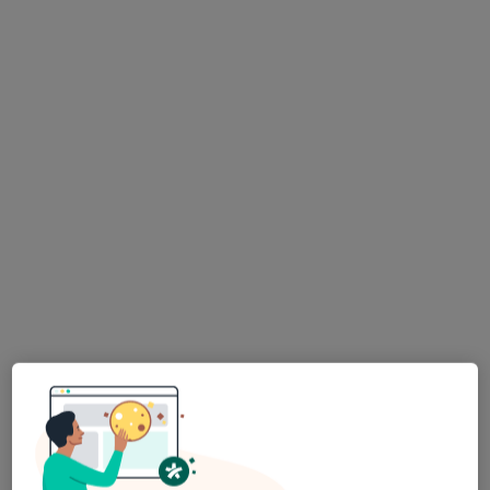
mgr Patrycja Kulczycka (Pawlikowska)
·
Więcej
Dietetyk
103 opinie
Adres
Online
ul. M. Reja 1 (Przychodna Piastun), Piastów
•
Mapa
Mój Dietetyk
Konsultacja dietetyczna
180 zł
Specjalista nie oferuje umawiania online pod tym adresem.
Poproś o wizytę