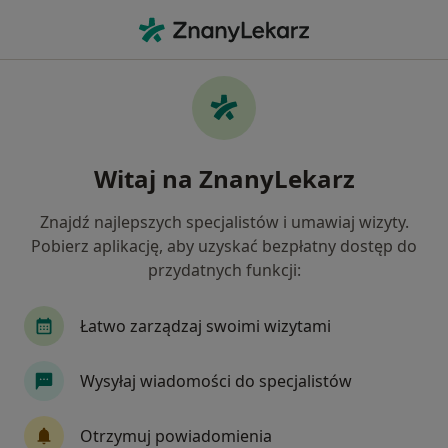
Me
Alergia Pokarmowa • Pruszków, mazowieckie
Filtry
• 1
Ubezpieczenie
Map
Alergia pokarmowa specjaliści w Pruszkowie
Witaj na ZnanyLekarz
Jak działają wyniki wyszukiwania
Znajdź najlepszych specjalistów i umawiaj wizyty.
Pobierz aplikację, aby uzyskać bezpłatny dostęp do
Jakiego specjalisty szukasz?
przydatnych funkcji:
Dietetyk
Internista
Pediatra
Alergol
Łatwo zarządzaj swoimi wizytami
Wysyłaj wiadomości do specjalistów
Otrzymuj powiadomienia