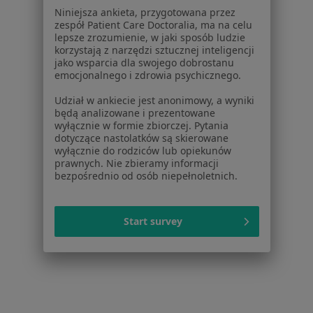
Niniejsza ankieta, przygotowana przez
zespół Patient Care Doctoralia, ma na celu
Serwis
lepsze zrozumienie, w jaki sposób ludzie
korzystają z narzędzi sztucznej inteligencji
Regulamin
jako wsparcia dla swojego dobrostanu
Polityka prywatności pacjentów
emocjonalnego i zdrowia psychicznego.
Polityka prywatności profesjonalistów
Udział w ankiecie jest anonimowy, a wyniki
Polityka prywatności dla profesjonalistów, których
będą analizowane i prezentowane
dane pozyskaliśmy samodzielnie
wyłącznie w formie zbiorczej. Pytania
dotyczące nastolatków są skierowane
Polityka cookies
wyłącznie do rodziców lub opiekunów
Jak działają wyniki wyszukiwania
prawnych. Nie zbieramy informacji
Dostępność
bezpośrednio od osób niepełnoletnich.
O nas
Praca
Rekrutujemy!
Start survey
Partnerzy
Centrum prasowe
Kontakt
Dla pacjentów
Lekarze