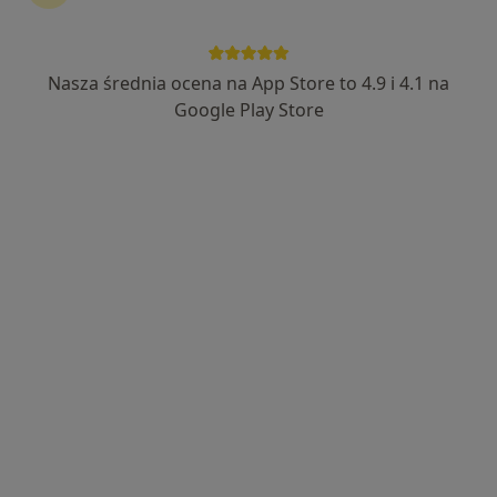
Nasza średnia ocena na App Store to 4.9 i 4.1 na
Bezpieczne płatności
Google Play Store
mgr Monika Hajduk
Dietetyk
235 opinii
Adres
Online
Promyka 49, Pruszków
•
Mapa
Gabinet fizjoterapii, masażu i terapii naturalnej MEDIFIT
Konsultacja dietetyczna (pierwsza wizyta)
300 zł
Specjalista nie oferuje umawiania online pod tym adresem.
Poproś o wizytę