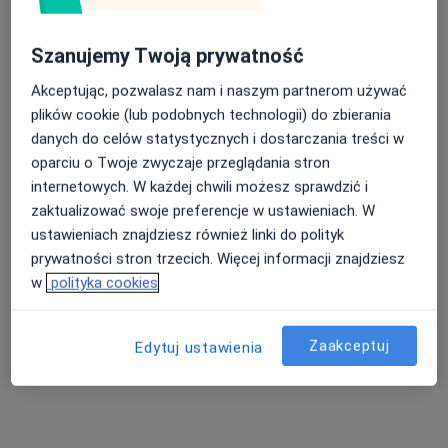
Szanujemy Twoją prywatność
Akceptując, pozwalasz nam i naszym partnerom używać
plików cookie (lub podobnych technologii) do zbierania
danych do celów statystycznych i dostarczania treści w
oparciu o Twoje zwyczaje przeglądania stron
internetowych. W każdej chwili możesz sprawdzić i
zaktualizować swoje preferencje w ustawieniach. W
Mój Dietetyk
ustawieniach znajdziesz również linki do polityk
Dietetyka
prywatności stron trzecich. Więcej informacji znajdziesz
1018 opinii
w
polityka cookies
ul. M. Reja 1 (Przychodna Piastun), Piastów
•
Mapa
Konsultacja dietetyczna
180 zł
Zaakceptuj
Edytuj ustawienia
mgr Patrycja
Kulczycka