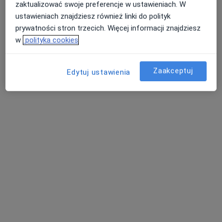
zaktualizować swoje preferencje w ustawieniach. W
ustawieniach znajdziesz również linki do polityk
prywatności stron trzecich. Więcej informacji znajdziesz
dr n. med. Justyna
lek. Dariusz Lemczak
lek. Łukasz Gołoś
Kościuch
psychiatra
urolog
w
polityka cookies
alergolog
Zobacz wszystkich 5 specjalistów
Zaakceptuj
Edytuj ustawienia
Brak dostępnych specjalistów z wolnymi terminami w tym centrum medycznym.
Pokaż profil
Centrum Medyczne Białołęka