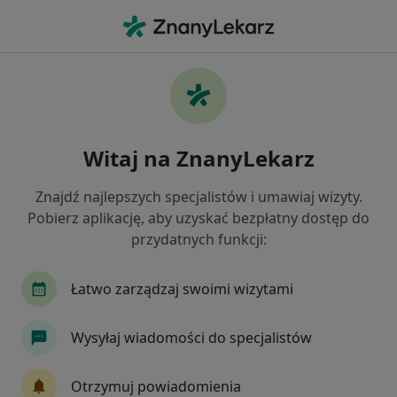
Me
Alergia Pokarmowa • Jabłonna, mazowieckie
Filtry
• 1
Ubezpieczenie
Map
Alergia pokarmowa specjaliści w Jabłonnej
Witaj na ZnanyLekarz
Jak działają wyniki wyszukiwania
Znajdź najlepszych specjalistów i umawiaj wizyty.
Pobierz aplikację, aby uzyskać bezpłatny dostęp do
Jakiego specjalisty szukasz?
przydatnych funkcji:
Alergolog
Internista
Dietetyk
Pediat
Łatwo zarządzaj swoimi wizytami
Wysyłaj wiadomości do specjalistów
Otrzymuj powiadomienia