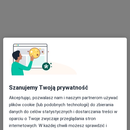
Poproś o wizytę
Bezpieczne płatności
Centrum Medyczne Goldenmed
Szanujemy Twoją prywatność
·
Więcej
Interna, Pediatria, Medycyna rodzinna
188 opinii
Akceptując, pozwalasz nam i naszym partnerom używać
plików cookie (lub podobnych technologii) do zbierania
Józefa Piłsudskiego 33, Legionowo
•
Mapa
danych do celów statystycznych i dostarczania treści w
Konsultacja stomatologiczna
od 120 zł
oparciu o Twoje zwyczaje przeglądania stron
Pokaż więcej usług
internetowych. W każdej chwili możesz sprawdzić i