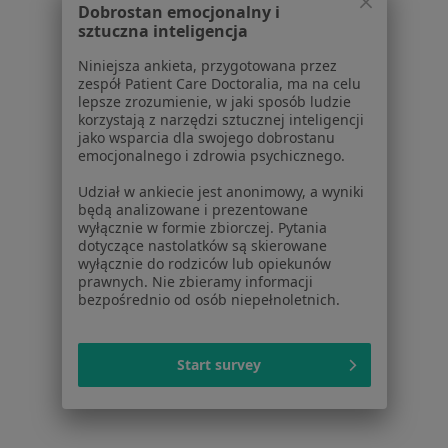
Dobrostan emocjonalny i
sztuczna inteligencja
Bóle brzucha w Jabłonnej
Niniejsza ankieta, przygotowana przez
Zaburzenia rytmu serca w Jabłonnej
zespół Patient Care Doctoralia, ma na celu
lepsze zrozumienie, w jaki sposób ludzie
Więcej (15)
korzystają z narzędzi sztucznej inteligencji
Więcej w kategorii: Schorzenia w Jabłonnej
jako wsparcia dla swojego dobrostanu
emocjonalnego i zdrowia psychicznego.
Udział w ankiecie jest anonimowy, a wyniki
Alergia Pokarmowa Specjaliści W Jabłonnej
będą analizowane i prezentowane
wyłącznie w formie zbiorczej. Pytania
dotyczące nastolatków są skierowane
wyłącznie do rodziców lub opiekunów
prawnych. Nie zbieramy informacji
bezpośrednio od osób niepełnoletnich.
Serwis
Start survey
Regulamin
Polityka prywatności pacjentów
Polityka prywatności profesjonalistów
Polityka prywatności dla profesjonalistów, których