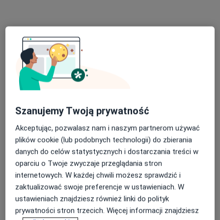
Specjalista nie oferuje umawiania online pod tym adresem.
Poproś o wizytę
Szanujemy Twoją prywatność
Akceptując, pozwalasz nam i naszym partnerom używać
plików cookie (lub podobnych technologii) do zbierania
lek. Dorota Wysocka
danych do celów statystycznych i dostarczania treści w
·
Więcej
Okulista
oparciu o Twoje zwyczaje przeglądania stron
13 opinii
internetowych. W każdej chwili możesz sprawdzić i
Osiedlowa 1AB/7 Józefosław, Józefosław
•
Mapa
zaktualizować swoje preferencje w ustawieniach. W
OptiDermic - Klinika Medycyny Estetycznej i Dermatologii
ustawieniach znajdziesz również linki do polityk
prywatności stron trzecich. Więcej informacji znajdziesz
Konsultacja okulistyczna
300 zł