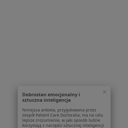
Zdrowie Piaseczna Sp. z o.o.
Konsultacja fizjoterapeutyczna
Brak ceny
Specjalista nie oferuje umawiania online pod tym adresem.
Poproś o wizytę
1
2
Powiązane wyszukiwania
W pobliżu Piaseczna
Choroby cywilizacyjne w Warszawie
Dobrostan emocjonalny i
sztuczna inteligencja
Choroby cywilizacyjne w Legionowie
Niniejsza ankieta, przygotowana przez
Choroby cywilizacyjne w Pruszkowie
zespół Patient Care Doctoralia, ma na celu
lepsze zrozumienie, w jaki sposób ludzie
Choroby cywilizacyjne w Wołominie
korzystają z narzędzi sztucznej inteligencji