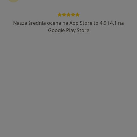
Nasza średnia ocena na App Store to 4.9 i 4.1 na
Google Play Store
Bezpieczne płatności
mgr Sebastian Kubiak
·
Więcej
Fizjoterapeuta
36 opinii
Adres 1
Adres 2
Geodetów 41 Józefosław, Piaseczno
•
Mapa
Józefosław Medical Center Sp. z o.o.
Konsultacja fizjoterapeutyczna
240 zł
Specjalista nie oferuje umawiania online pod tym adresem.
Poproś o wizytę