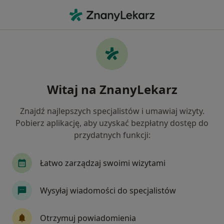
Me
Choroby Cywilizacyjne • Piaseczno, mazowieckie
Filtry
• 1
Ubezpieczenie
Map
Choroby cywilizacyjne specjaliści w
Witaj na ZnanyLekarz
Piasecznie
Jak działają wyniki wyszukiwania
Znajdź najlepszych specjalistów i umawiaj wizyty.
Pobierz aplikację, aby uzyskać bezpłatny dostęp do
przydatnych funkcji:
Jakiego specjalisty szukasz?
Internista
Fizjoterapeuta
Ortopeda
Łatwo zarządzaj swoimi wizytami
Wysyłaj wiadomości do specjalistów
Otrzymuj powiadomienia