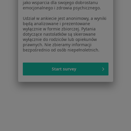
jako wsparcia dla swojego dobrostanu
Choroby cywilizacyjne w Jabłonnej
emocjonalnego i zdrowia psychicznego.
Więcej (13)
Udział w ankiecie jest anonimowy, a wyniki
Więcej w kategorii: W pobliżu Piaseczna
będą analizowane i prezentowane
wyłącznie w formie zbiorczej. Pytania
Schorzenia w Piasecznie
dotyczące nastolatków są skierowane
wyłącznie do rodziców lub opiekunów
Choroby układu oddechowego w Piasecznie
prawnych. Nie zbieramy informacji
bezpośrednio od osób niepełnoletnich.
Nadciśnienie tętnicze w Piasecznie
Choroby układu moczowego w Piasecznie
Start survey
Zaburzenia rytmu serca w Piasecznie
Cukrzyca w Piasecznie
Więcej (15)
Więcej w kategorii: Schorzenia w Piasecznie
Strona Główna
Choroby
Choroby Cywilizacyjne
Zmień mia
Piaseczno
Zmień miasto