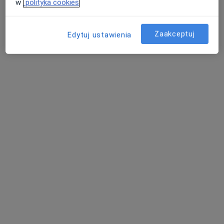
w
polityka cookies
Specjalista nie oferuje umawiania online pod tym adresem.
Poproś o wizytę
Zaakceptuj
Edytuj ustawienia
Bezpieczne płatności
Józefosław Medical Center Sp. z o.o.
·
Więcej
Dietetyka, Elektroradiologia, Fizjoterapia
324 opinie
Geodetów 41 Józefosław, Piaseczno
•
Mapa
Konsultacja dietetyczna
200 zł